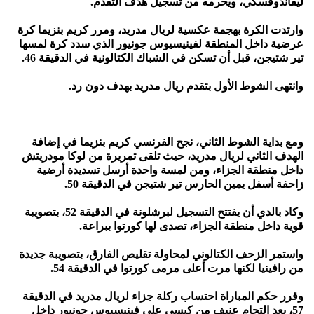
ليفاندوفسكي، ويحرمه من تسجيل هدف التقدم.
وارتدت الكرة بهجمة عكسية لريال مدريد، ومرر كريم بنزيما كرة
عرضية داخل المنطقة لفينيسيوس جونيور الذي سدد كرة لمسها
تير شتيجن، قبل أن تسكن في الشباك الكتالونية في الدقيقة 46.
وانتهى الشوط الأول بتقدم ريال مدريد بهدف دون رد.
ومع بداية الشوط الثاني، نجح الفرنسي كريم بنزيما في إضافة
الهدف الثاني لريال مدريد، حيث تلقى تمريرة من لوكا مودريتش
داخل منطقة الجزاء، ومن لمسة واحدة أرسل تسديدة أرضية
زاحفة أسفل يمين الحارس تير شتيجن في الدقيقة 50.
وكاد بالدي أن يفتتح التسجيل لبرشلونة في الدقيقة 52، بتصويبة
قوية داخل منطقة الجزاء، تصدى لها كورتوا ببراعة.
واستمر الزحف الكتالوني لمحاولة تقليص الفارق، بتصويبة جديدة
من رافينيا لكنها مرت أعلى مرمى كورتوا في الدقيقة 54.
وقرر حكم المباراة احتساب ركلة جزاء لريال مدريد في الدقيقة
57، بعد التحام عنيف من كيسي على فينيسيوس جونيور داخل