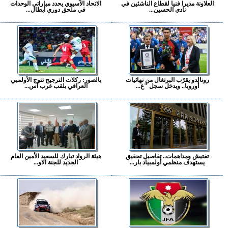
العلاونة مديرا فنيا لقطاع الناشئين في
الاتحاد الآسيوي يحدد مباراتي الوحدات
نادي الحسين...
في ملحق دوري أبطال...
رونالدو يقرّب البرتغال من نهائيات
بالصور: ركلات الترجيح تتوج الأولمبي
أوروبا.. ويدخل سجل "غ...
العراقي بلقب غرب آس...
تفتيش ومداهمات.. تفاصيل تحقيق
هيئة الرواد تبارك للسعيد الأمين العام
يستهدف منظمي أولمبياد بار...
الجديد للجنة الاو...