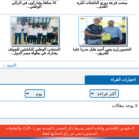
سحب قرعة دوري الناشئات لكرة
16 سائقا يشاركون في الرالي
القدم...
الوطني...
الحسين إربد يعين أحمد هايل مدربا عاما
المنتخب الوطني للناشئين للجولف
للفريق...
يشارك في بطولة مصر الدول...
المزيد ...
اختيارات القراء
لا يوجد مقالات
لا مانع من الإقتباس وإعادة النشر شريط ذكر المصدر ( المدينة نيوز ) - الآراء والتعليقات
المنشورة تعبر عن رأي أصحابها فقط