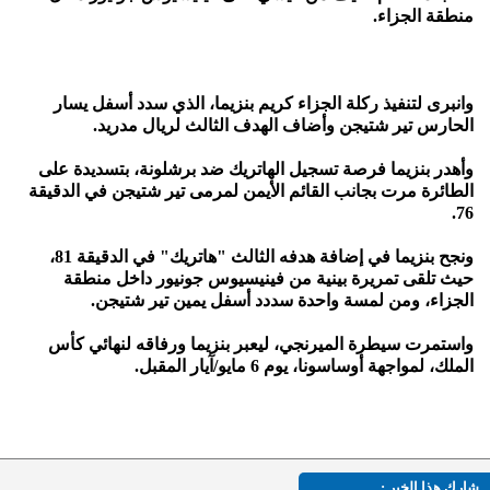
منطقة الجزاء.
وانبرى لتنفيذ ركلة الجزاء كريم بنزيما، الذي سدد أسفل يسار
الحارس تير شتيجن وأضاف الهدف الثالث لريال مدريد.
وأهدر بنزيما فرصة تسجيل الهاتريك ضد برشلونة، بتسديدة على
الطائرة مرت بجانب القائم الأيمن لمرمى تير شتيجن في الدقيقة
76.
ونجح بنزيما في إضافة هدفه الثالث "هاتريك" في الدقيقة 81،
حيث تلقى تمريرة بينية من فينيسيوس جونيور داخل منطقة
الجزاء، ومن لمسة واحدة سددد أسفل يمين تير شتيجن.
واستمرت سيطرة الميرنجي، ليعبر بنزيما ورفاقه لنهائي كأس
الملك، لمواجهة أوساسونا، يوم 6 مايو/آيار المقبل.
شارك هذا الخبر :