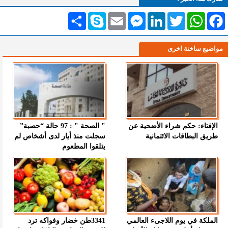
Facebook
WhatsApp
Twitter
LinkedIn
Messenger
Email
Skype
انشر
مواضيع ساخنة اخرى
الإفتاء: حكم شراء الأضحية عن
" الصحة " : 97 حالة “حصبة”
طريق البطاقات الائتمانية
سجلت منذ أيار لدى أشخاص لم
يتلقوا المطعوم
الملكة في يوم اللاجىء العالمي
3341طن خضار وفواكه ترد