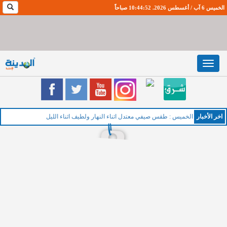
الخميس 6 آب / أغسطس 2026. 10:44:52 صباحاً
Toggle
navigation
اخر اﻷخبار
الخميس : طقس صيفي معتدل اثناء النهار ولطيف اثناء الليل