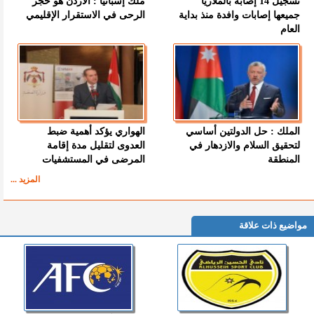
تسجيل 14 إصابة بالملاريا
ملك إسبانيا : الأردن هو حجر
جميعها إصابات وافدة منذ بداية
الرحى في الاستقرار الإقليمي
العام
الملك : حل الدولتين أساسي
الهواري يؤكد أهمية ضبط
لتحقيق السلام والازدهار في
العدوى لتقليل مدة إقامة
المنطقة
المرضى في المستشفيات
المزيد ...
مواضيع ذات علاقة