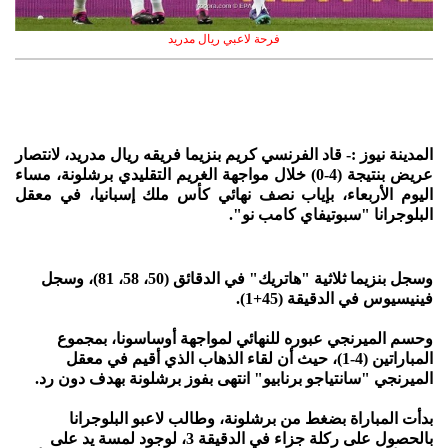
فرحة لاعبي ريال مدريد
المدينة نيوز :- قاد الفرنسي كريم بنزيما فريقه ريال مدريد، لانتصار
عريض بنتيجة (4-0) خلال مواجهة الغريم التقليدي برشلونة، مساء
اليوم الأربعاء، بإياب نصف نهائي كأس ملك إسبانيا، في معقل
البلوجرانا "سبوتيفاي كامب نو".
وسجل بنزيما ثلاثية "هاتريك" في الدقائق (50، 58، 81)، وسجل
فينيسيوس في الدقيقة (45+1).
وحسم الميرنجي عبوره للنهائي لمواجهة أوساسونا، بمجموع
المباراتين (4-1)، حيث أن لقاء الذهاب الذي أقيم في معقل
الميرنجي "سانتياجو برنابيو" انتهى بفوز برشلونة بهدف دون رد.
بدأت المباراة بضغط من برشلونة، وطالب لاعبو البلوجرانا
بالحصول على ركلة جزاء في الدقيقة 3، لوجود لمسة يد على