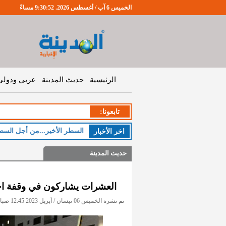
الخميس 6 آب / أغسطس 2026. 9:30:52 مساءً
الرئيسية
حديث المدينة
عربي ودولي
تابعونا:
السطر الأخير...من أجل السط
اخر اﻷخبار
حديث المدينة
العشرات يشاركون في وقفة احت
تم نشره الخميس 06 نيسان / أبريل 2023 12:45 صباحاً