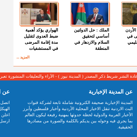
الأردن
الملك : حل الدولتين
الهواري يؤكد أهمية
ى في
أساسي لتحقيق
ضبط العدوى لتقليل
قليمي
السلام والازدهار في
مدة إقامة المرضى
المنطقة
في المستشفيات
المزيد ...
عادة النشر شريط ذكر المصدر ( المدينة نيوز ) - الآراء والتعليقات المنشورة تع
عن المدينة الإخبارية
عن ا
المدينة الإخبارية صحيفة الكترونية شاملة تابعة لشركة قنوات
اتصل ب
البث الاردنية تنقل الاخبار المحلية الأردنية وأخبار فلسطين وأبرز
الهيكل
الأخبار العربية والدولية لحظة حدوثها بمهنية رفيعة ليكون العالم
اعلن م
بما يجري فيه وحوله بين يديكم بالكلمة والصورة من مصادرها
ارسل 
الحقيقية.