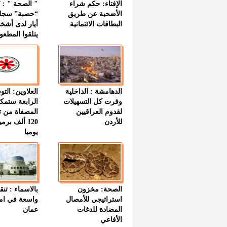
الإفتاء: حكم شراء
الأضحية عن طريق
“حصبة” سجل
البطاقات الائتمانية
أيار لدى أشخ
يتلقوا المطعو
الدهامشة : الداخلية
العلاوين: الت
وفرت كل التسهيلات
الرابعة ستمك
لقدوم العراقيين
المصفاة من ت
للأردن
120 ألف بر
يوميا
الصحة: مخزون
بالاسماء : تنق
استراتيجي للأمصال
واسعة في اما
المضادة للدغات
عمان
الأفاعي