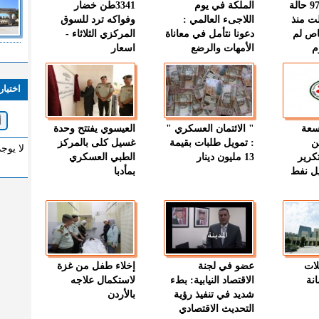
" الصحة " : 97 حالة
الملكة في يوم
3341طن خضار
ت منذ
اللاجىء العالمي :
وفواكه ترد للسوق
اص لم
دعونا نتأمل في معاناة
المركزي الثلاثاء -
م
الأمهات والرضع
اسعار
اختيار
وسعة
" الائتمان العسكري "
العيسوي يفتتح وحدة
ن
: تمويل طلبات بقيمة
غسيل كلى بالمركز
لا يوج
كرير
13 مليون دينار
الطبي العسكري
ميل نفط
بمأدبا
لات
عضو في لجنة
إخلاء طفل من غزة
نة
الاقتصاد النيابية: بطء
لاستكمال علاجه
شديد في تنفيذ رؤية
بالأردن
التحديث الاقتصادي