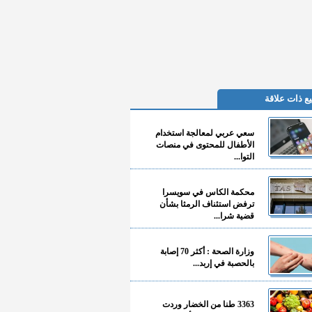
ع ذات علاقة
سعي عربي لمعالجة استخدام
الأطفال للمحتوى في منصات
التوا...
محكمة الكاس في سويسرا
ترفض استئناف الرمثا بشأن
قضية شرا...
وزارة الصحة : أكثر 70 إصابة
بالحصبة في إربد...
3363 طنا من الخضار وردت