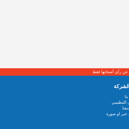
بر عن رأي أصحابها فقط
لشركة
نا
 التنظيمي
عنا
خبر او صورة