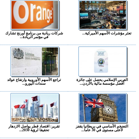
تعثر مؤشرات الأسهم الأميركية...
شركات ريادية من برنامج أورنج تشارك
في مؤتمر الريادة...
العربي الإسلامي يحصل على جائزة
تراجع الأسهم الأوروبية وارتفاع عوائد
أفضل مؤسسة مالية بالأردن...
سندات اليورو...
التضخم الأساسي في بريطانيا يقفز
تقرير: اقتصاد قطر يواصل الازدهار
لأعلى مستوى في 30 عاما...
تحقيقا لرؤية 2030...