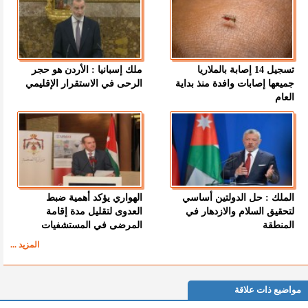
تسجيل 14 إصابة بالملاريا
ملك إسبانيا : الأردن هو حجر
جميعها إصابات وافدة منذ بداية
الرحى في الاستقرار الإقليمي
العام
الملك : حل الدولتين أساسي
الهواري يؤكد أهمية ضبط
لتحقيق السلام والازدهار في
العدوى لتقليل مدة إقامة
المنطقة
المرضى في المستشفيات
المزيد ...
مواضيع ذات علاقة