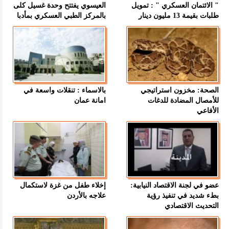
" الائتمان العسكري " : تمويل
العيسوي يفتتح وحدة غسيل كلى
طلبات بقيمة 13 مليون دينار
بالمركز الطبي العسكري بمأدبا
الصحة: مخزون استراتيجي
بالاسماء : تنقلات واسعة في
للأمصال المضادة للدغات
امانة عمان
الأفاعي
عضو في لجنة الاقتصاد النيابية:
إخلاء طفل من غزة لاستكمال
بطء شديد في تنفيذ رؤية
علاجه بالأردن
التحديث الاقتصادي