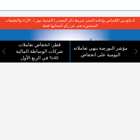
لا مانع من الإقتباس وإعادة النشر شريط ذكر المصدر ( المدينة نيوز ) - الآراء والتعليقات
المنشورة تعبر عن رأي أصحابها فقط
قطر: انخفاض تعاملات
مؤشر البورصة ينهي تعاملاته
شركات الوساطة المالية
اليومية على انخفاض
40% في الربع الأول
عن المدينة الإخبارية
المدينة الإخبارية صحيفة الكترونية شاملة تابعة لشركة قنوات البث
الاردنية تنقل الاخبار المحلية الأردنية وأخبار فلسطين وأبرز الأخبار
العربية والدولية لحظة حدوثها بمهنية رفيعة ليكون العالم بما يجري
فيه وحوله بين يديكم بالكلمة والصورة من مصادرها الحقيقية.
عن الشركة
اتصل بنا
الهيكل التنظيمي
اعلن معنا