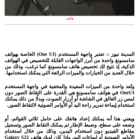
هاتف
المدينة نيوز :- تعتبر واجهة المستخدم (One UI) الخاصة بهواتف
سامسونغ واحدة من أبرز الواجهات القابلة للتخصيص في الهواتف
الذكية، إذ تتيح لك تخصيص هاتف سامسونغ كما ترغب، وذلك من
خلال العديد من الخيارات والميزات الرائعة التي يمكنك استخدامها.
وتُعد واحدة من الميزات المفيدة والمخفية في واجهة المستخدم
OneUI في هواتف سامسونغ هي القدرة على التقاط الصور دون
لمس زر الغالق في الشاشة أو أزرار الصوت، وبدلًا من ذلك يمكنك
استخدام إيماءة تمرير راحة اليد أو الأوامر الصوتية لالتقاط الصور.
ويعني هذا أنه يمكنك إعداد هاتفك على حامل ثلاثي القوائم، أو
وضعه على سطح، وضبط الإطار ثم يمكنك التقاط الصور وتسجيل
مقاطع الفيديو دون استخدام اليدين، وذلك من خلال استخدام
الأوامر الصوتية أو إيماءات اليد، وإذا كان لديك هاتف Galaxy S22