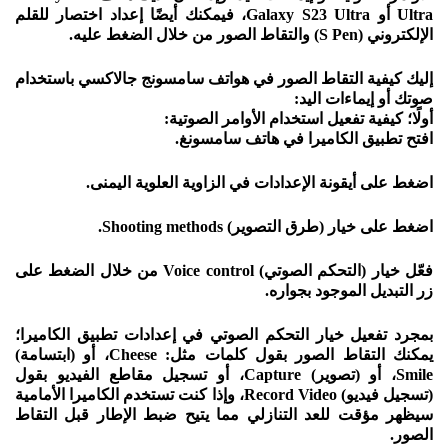
Ultra أو Galaxy S23 Ultra، فيمكنك أيضًا إعداد اختصار للقلم
الإلكتروني (S Pen) والتقاط الصور من خلال الضغط عليه.
إليك كيفية التقاط الصور في هواتف سامسونج جالاكسي باستخدام
صوتك أو إيماءات اليد:
أولًا؛ كيفية تفعيل استخدام الأوامر الصوتية:
افتح تطبيق الكاميرا في هاتف سامسونغ.
اضغط على أيقونة الإعدادات في الزاوية العلوية اليمنى.
اضغط على خيار (طرق التصوير) Shooting methods.
فعّل خيار (التحكم الصوتي) Voice control من خلال الضغط على
زر التبديل الموجود بجواره.
بمجرد تفعيل خيار التحكم الصوتي في إعدادات تطبيق الكاميرا؛
يمكنك التقاط الصور بقول كلمات مثل: Cheese، أو (ابتسامة)
Smile، أو (تصوير) Capture، أو تسجيل مقاطع الفيديو بقول
(تسجيل فيديو) Record Video، وإذا كنت تستخدم الكاميرا الأمامية
سيظهر مؤقت للعد التنازلي مما يتيح ضبط الإطار قبل التقاط
الصور.