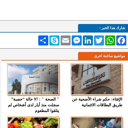
شارك هذا الخبر :
Facebook
WhatsApp
Twitter
LinkedIn
Messenger
Email
Skype
انشر
مواضيع ساخنة اخرى
الإفتاء: حكم شراء الأضحية عن
" الصحة " : 97 حالة “حصبة”
طريق البطاقات الائتمانية
سجلت منذ أيار لدى أشخاص لم
يتلقوا المطعوم