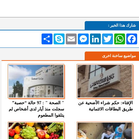
شارك هذا الخبر :
Facebook
WhatsApp
Twitter
LinkedIn
Messenger
Email
Skype
انشر
مواضيع ساخنة اخرى
الإفتاء: حكم شراء الأضحية عن
" الصحة " : 97 حالة “حصبة”
طريق البطاقات الائتمانية
سجلت منذ أيار لدى أشخاص لم
يتلقوا المطعوم