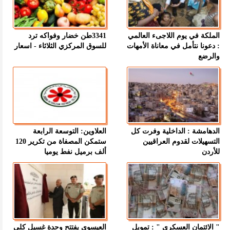
الملكة في يوم اللاجىء العالمي
3341طن خضار وفواكه ترد
: دعونا نتأمل في معاناة الأمهات
للسوق المركزي الثلاثاء - اسعار
والرضع
الدهامشة : الداخلية وفرت كل
العلاوين: التوسعة الرابعة
التسهيلات لقدوم العراقيين
ستمكن المصفاة من تكرير 120
للأردن
ألف برميل نفط يوميا
" الائتمان العسكري " : تمويل
العيسوي يفتتح وحدة غسيل كلى