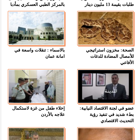
طلبات بقيمة 13 مليون دينار
بالمركز الطبي العسكري بمأدبا
الصحة: مخزون استراتيجي
بالاسماء : تنقلات واسعة في
للأمصال المضادة للدغات
امانة عمان
الأفاعي
عضو في لجنة الاقتصاد النيابية:
إخلاء طفل من غزة لاستكمال
بطء شديد في تنفيذ رؤية
علاجه بالأردن
التحديث الاقتصادي