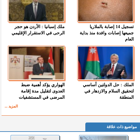
تسجيل 14 إصابة بالملاريا
ملك إسبانيا : الأردن هو حجر
جميعها إصابات وافدة منذ بداية
الرحى في الاستقرار الإقليمي
العام
الملك : حل الدولتين أساسي
الهواري يؤكد أهمية ضبط
لتحقيق السلام والازدهار في
العدوى لتقليل مدة إقامة
المنطقة
المرضى في المستشفيات
المزيد ...
مواضيع ذات علاقة