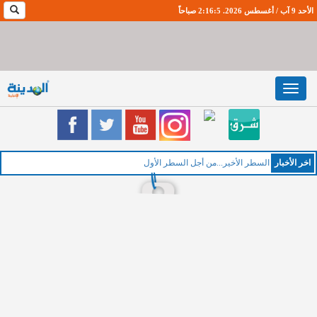
الأحد 9 آب / أغسطس 2026. 2:16:6 صباحاً
Toggle
navigation
اخر اﻷخبار
السطر الأخير...من أجل السطر الأول