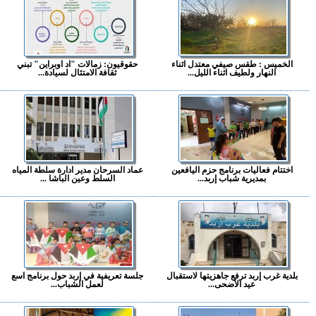
الخميس : طقس صيفي معتدل اثناء
حقوقيون: زمالات "اد اوبراين" تبني
النهار ولطيف اثناء الليل...
ثقافة الامتثال لسيادة...
اختتام فعاليات برنامج حزم اليافعين
عماد السرحان مدير ادارة سلطة المياه
بمديرية شباب إربد...
السلط وعين الباشا ...
بلدية غرب إربد ترفع جاهزيتها لاستقبال
جلسة تعريفية في إربد حول برنامج اسع
عيد الأضحى...
لعمل الشباب...