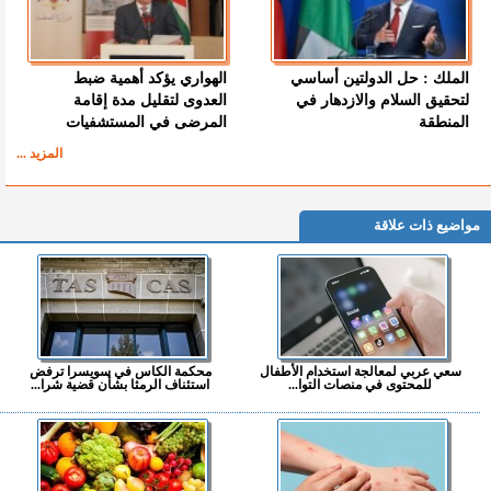
الملك : حل الدولتين أساسي
الهواري يؤكد أهمية ضبط
لتحقيق السلام والازدهار في
العدوى لتقليل مدة إقامة
المنطقة
المرضى في المستشفيات
المزيد ...
مواضيع ذات علاقة
سعي عربي لمعالجة استخدام الأطفال
محكمة الكاس في سويسرا ترفض
للمحتوى في منصات التوا...
استئناف الرمثا بشأن قضية شرا...