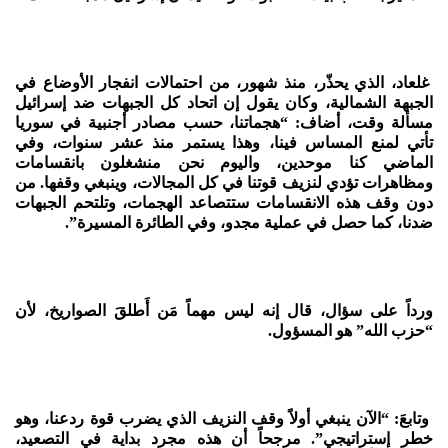
غلعاد، الذي يحذّر، منذ شهور، من احتمالات انفجار الأوضاع في
الجبهة الشمالية، وكان يقول إن اتحاد كل الجبهات ضد إسرائيل
مسألة وقت، أضاف: “هجماتنا، حسب مصادر أجنبية في سوريا
تأتي لمنع المساس فينا، وهذا يستمر منذ عشر سنوات، وفي
الماضي كنا موحدين، واليوم نحن منشغلون بانقسامات
ومظاهرات تؤدي لنزيف قوتنا في كل المجالات، وينبغي وقفها. من
دون وقف هذه الانقسامات ستتصاعد الهجمات، وتلتحم الجبهات
ضدنا، كما حصل في عملية مجدو، وفي الطائرة المسيرة”.
ورداً على سؤال، قال إنه ليس مهماً مَن أَطلقَ الصواريخ، لأن
“حزب الله” هو المسؤول.
وتابعَ: “الآن ينبغي أولاً وقف النزيف الذي يضرب قوة ردعنا، وهو
خطر إستراتيجي”. مرجحاً أن هذه مجرد بداية في التصعيد،