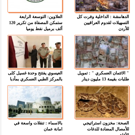
الدهامشة : الداخلية وفرت كل
العلاوين: التوسعة الرابعة
التسهيلات لقدوم العراقيين
ستمكن المصفاة من تكرير 120
للأردن
ألف برميل نفط يوميا
" الائتمان العسكري " : تمويل
العيسوي يفتتح وحدة غسيل كلى
طلبات بقيمة 13 مليون دينار
بالمركز الطبي العسكري بمأدبا
الصحة: مخزون استراتيجي
بالاسماء : تنقلات واسعة في
للأمصال المضادة للدغات
امانة عمان