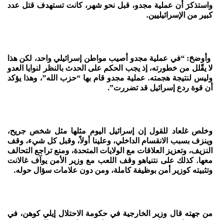
واستذكرَ أن عملية مجدو، قبل نحو شهر، كانت تستهدف قتل عدد
كبير من الإسرائيليين.
وأوضحَ: “في عملية مجدو أصيب مواطن إسرائيلي واحد، لكن هذا
لا يقّلل من خطورته، إذ يجب الحكم على الحدث بالنظر لنوايا العدو
وليس لنتيجة هجمته. عملية مجدو قام بها “حزب الله”، وهذا يؤكد
أن قوة ردع إسرائيل قد تضررت”.
وخلص غلعاد للقول إن إسرائيل اليوم مثلها مثل شخص جريح،
وينزف بسبب الانقسام الداخلي، وعلينا أولاً، وقبل كل شيء، وقف
النزيف، وتعزيز العلاقات مع الولايات المتحدة، ومنع تراجع التحالف
معها. كذلك على نتنياهو وقف اللعب مع وزير الأمن يوآف غالانت
وتثبيته كوزير أمن بوظيفة كاملة، ومن دون علامات سؤال حوله.
من جهته قال وزير الخارجية في حكومة الاحتلال إيلي كوهن، في