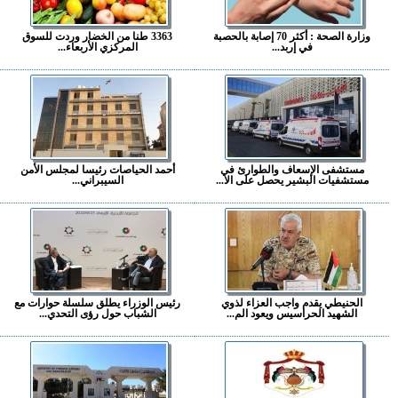
وزارة الصحة : أكثر 70 إصابة بالحصبة
3363 طنا من الخضار وردت للسوق
في إربد...
المركزي الأربعاء...
مستشفى الإسعاف والطوارئ في
أحمد الحياصات رئيسا لمجلس الأمن
مستشفيات البشير يحصل على الا...
السيبراني...
الحنيطي يقدم واجب العزاء لذوي
رئيس الوزراء يطلق سلسلة حوارات مع
الشهيد الحراسيس ويعود الم...
الشباب حول رؤى التحدي...