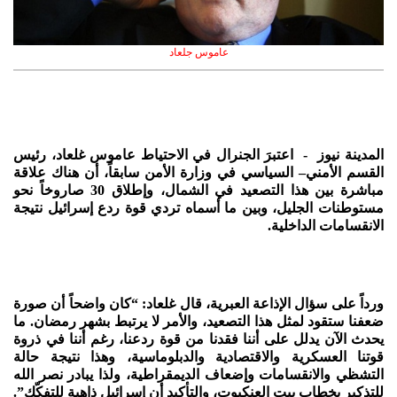
عاموس جلعاد
المدينة نيوز - اعتبرَ الجنرال في الاحتياط عاموس غلعاد، رئيس
القسم الأمني– السياسي في وزارة الأمن سابقاً، أن هناك علاقة
مباشرة بين هذا التصعيد في الشمال، وإطلاق 30 صاروخاً نحو
مستوطنات الجليل، وبين ما أسماه تردي قوة ردع إسرائيل نتيجة
الانقسامات الداخلية.
ورداً على سؤال الإذاعة العبرية، قال غلعاد: “كان واضحاً أن صورة
ضعفنا ستقود لمثل هذا التصعيد، والأمر لا يرتبط بشهر رمضان. ما
يحدث الآن يدلل على أننا فقدنا من قوة ردعنا، رغم أننا في ذروة
قوتنا العسكرية والاقتصادية والدبلوماسية، وهذا نتيجة حالة
التشظي والانقسامات وإضعاف الديمقراطية، ولذا يبادر نصر الله
للتذكير بخطاب بيت العنكبوت، والتأكيد أن إسرائيل ذاهبة للتفكّك”.