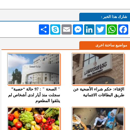
شارك هذا الخبر :
Facebook
WhatsApp
Twitter
LinkedIn
Messenger
Email
Skype
انشر
مواضيع ساخنة اخرى
الإفتاء: حكم شراء الأضحية عن
" الصحة " : 97 حالة “حصبة”
طريق البطاقات الائتمانية
سجلت منذ أيار لدى أشخاص لم
يتلقوا المطعوم