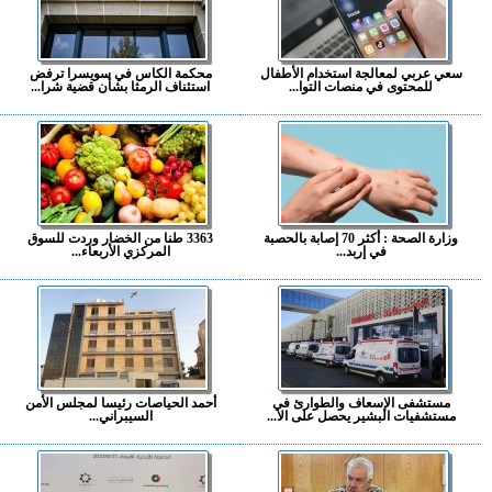
سعي عربي لمعالجة استخدام الأطفال
محكمة الكاس في سويسرا ترفض
للمحتوى في منصات التوا...
استئناف الرمثا بشأن قضية شرا...
وزارة الصحة : أكثر 70 إصابة بالحصبة
3363 طنا من الخضار وردت للسوق
في إربد...
المركزي الأربعاء...
مستشفى الإسعاف والطوارئ في
أحمد الحياصات رئيسا لمجلس الأمن
مستشفيات البشير يحصل على الا...
السيبراني...