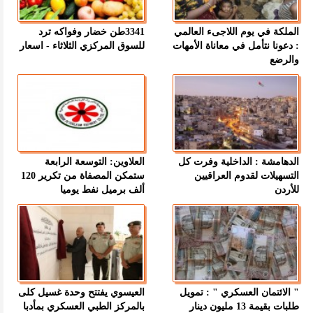
الملكة في يوم اللاجىء العالمي
3341طن خضار وفواكه ترد
: دعونا نتأمل في معاناة الأمهات
للسوق المركزي الثلاثاء - اسعار
والرضع
الدهامشة : الداخلية وفرت كل
العلاوين: التوسعة الرابعة
التسهيلات لقدوم العراقيين
ستمكن المصفاة من تكرير 120
للأردن
ألف برميل نفط يوميا
" الائتمان العسكري " : تمويل
العيسوي يفتتح وحدة غسيل كلى
طلبات بقيمة 13 مليون دينار
بالمركز الطبي العسكري بمأدبا