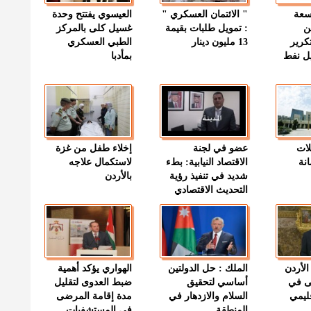
وسعة
" الائتمان العسكري "
العيسوي يفتتح وحدة
ن
: تمويل طلبات بقيمة
غسيل كلى بالمركز
كرير
13 مليون دينار
الطبي العسكري
ميل نفط
بمأدبا
لات
عضو في لجنة
إخلاء طفل من غزة
نة
الاقتصاد النيابية: بطء
لاستكمال علاجه
شديد في تنفيذ رؤية
بالأردن
التحديث الاقتصادي
الأردن
الملك : حل الدولتين
الهواري يؤكد أهمية
ى في
أساسي لتحقيق
ضبط العدوى لتقليل
قليمي
السلام والازدهار في
مدة إقامة المرضى
المنطقة
في المستشفيات