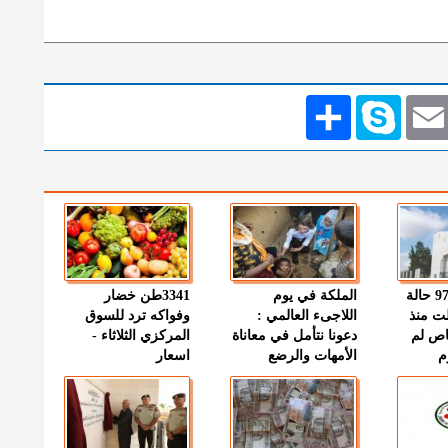
Emai
Skype
انشر
" الصحة " : 97 حالة
الملكة في يوم
3341طن خضار
ت منذ
اللاجىء العالمي :
وفواكه ترد للسوق
اص لم
دعونا نتأمل في معاناة
المركزي الثلاثاء -
م
الأمهات والرضع
اسعار