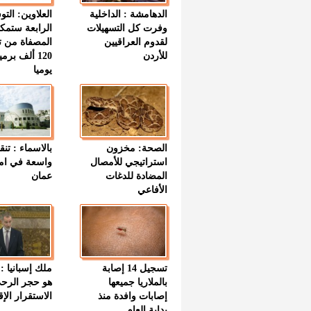
الدهامشة : الداخلية
العلاوين: الت
وفرت كل التسهيلات
الرابعة ستمك
لقدوم العراقيين
المصفاة من ت
للأردن
120 ألف بر
يوميا
الصحة: مخزون
بالاسماء : تنق
استراتيجي للأمصال
واسعة في اما
المضادة للدغات
عمان
الأفاعي
تسجيل 14 إصابة
ملك إسبانيا : 
بالملاريا جميعها
هو حجر الرح
إصابات وافدة منذ
الاستقرار الإ
بداية العام