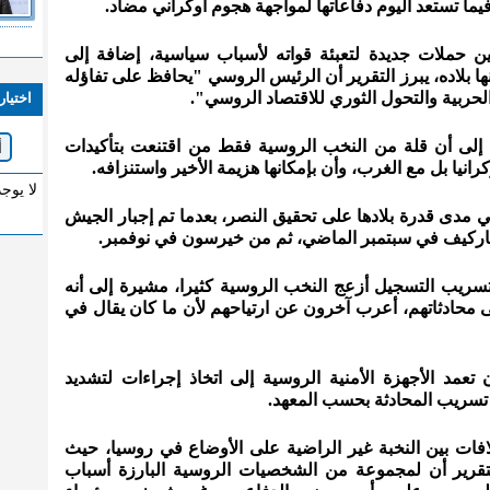
يما تستعد اليوم دفاعاتها لمواجهة هجوم أوكراني مضاد.
 حملات جديدة لتعبئة قواته لأسباب سياسية، إضافة إلى
نها بلاده، يبرز التقرير أن الرئيس الروسي "يحافظ على تفاؤله
حربية والتحول الثوري للاقتصاد الروسي".
اختيار
" إلى أن قلة من النخب الروسية فقط من اقتنعت بتأكيدات
نيا بل مع الغرب، وأن بإمكانها هزيمة الأخير واستنزافه.
لا يوج
مدى قدرة بلادها على تحقيق النصر، بعدما تم إجبار الجيش
خاركيف في سبتمبر الماضي، ثم من خيرسون في نوفمبر.
تسريب التسجيل أزعج النخب الروسية كثيرا، مشيرة إلى أنه
محادثاتهم، أعرب آخرون عن ارتياحهم لأن ما كان يقال في
تعمد الأجهزة الأمنية الروسية إلى اتخاذ إجراءات لتشديد
 تسريب المحادثة بحسب المعهد.
افات بين النخبة غير الراضية على الأوضاع في روسيا، حيث
تقرير أن لمجموعة من الشخصيات الروسية البارزة أسباب