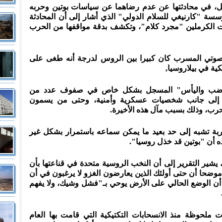
جيل، في محادثتها عن عدم رضاهما عن سياسات بوتين وحربه
سسة "كارنيغي للسلام الدولي" الذي أشار إلى أن المحادثة
ت الكرملين "مجرد كلام"، وتكشف بدقة مواقفها من الحرب
 الصوتي المسرب كان كبيرا بين الروس لدرجة أنه طغى على
كية في بيلاروسيا,
"الغضب واليأس" المسجل بشكل خاص في صفوف عدد من
اط، إلى جانب شخصيات عسكرية وأمنية، وحتى من يسمون
حرب، وذلك بسبب مآل هذه الأخيرة.
سربة تشبه إلى حد بعيد ما يمكن سماعه باستمرار بشكل غير
ه أن "بوتين قد خذل روسيا".
، يشير التقرير إلى أن النخب الروسية متحدة في قناعتها بأن
 موضحا أن حتى أولئك الذين يعارضون الغزو لا يرغبون في أن
 أن الوضع الحالي على الأرض يوحي بـ"فشل وشيك، ولا يفهم
 ملحوظة منذ الانسحابات التكتيكية التي قامت بها العام