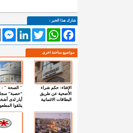
شارك هذا الخبر :
l
Messenger
LinkedIn
Twitter
WhatsApp
Facebook
مواضيع ساخنة اخرى
الإفتاء: حكم شراء
الأضحية عن طريق
“حصبة” سجل
البطاقات الائتمانية
أيار لدى أشخ
يتلقوا المطعو