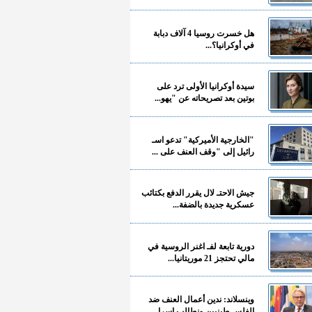
هل خسرت روسيا 4 آلاف دبابة
في أوكرانيا؟...
سيدة أوكرانيا الأولى ترد على
بوتين بعد تصريحاته عن "يهو...
"الخارجية الأميركية" تدعو اسـ
رائيل إلى "وقف العنف على ...
جيش الاحتـ لال يقرر الدفع بكتائب
عسكرية جديدة بالضفة...
دورية تابعة لفـ اغنر الروسية في
مالي تحتجز 21 موريتانيا...
وينسلاند: ندين أعمال العنف ضد
الفلسـ طينيين ونطالب إسرا...