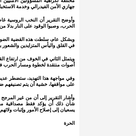
مختلفة لكراهية المسؤولين الأمنيين
جهازي الأمن الفيدرالي وخدمة الاستخبار
وأوضح التقرير أن النخب الروسية غاض
الحرب، وصبوا الوقود على النار بدلا من 
وبشكل عام، سلطت هذه القضية الضوء 
في القلق واليأس المتزايدين والشعور بأن
ويتمثل الثاني في الخوف من ارتفاع ا
أصوات منتقدة لخطوة ومسار الحرب في 
وفي مواجهة هذا التهديد، ستضطر عديد 
على مواقفها، خشية أن يتم تصنيفهم ضمن
وأشار التقرير إلى أن من غير المرجح 
شأن ذلك أن يؤكد فقط مصداقية مض
يسعيان إلى إصلاح الأمور وإثبات ولائهم 
الحرة