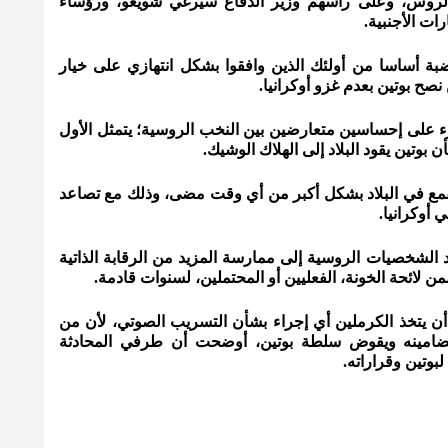
 الروس، وعلى رأسهم وزير الدفاع سيرغي شويغو، ورؤساء
ات الأجنبية.
بة أساسا من أولئك الذين وافقوا بشكل انتهازي على خيار
نصح بوتين بعدم غزو أوكرانيا.
على إحساسين متعارضين بين النخب الروسية؛ يتمثل الأول
 بوتين يقود البلاد إلى الهلاك الوشيك.
لقمع في البلاد بشكل أكبر من أي وقت مضى، وذلك مع تصاعد
أوكرانيا.
الشخصيات الروسية إلى ممارسة المزيد من الرقابة الذاتية
 لائحة الخونة، الفعليين أو المحتملين، لسنوات قادمة.
أن يتخذ الكرملين أي إجراء بشأن التسريب الصوتي، لأن من
امينه ويقوض سلطة بوتين، أوضحت أن طرفي المحادثة
لبوتين وقراراته.