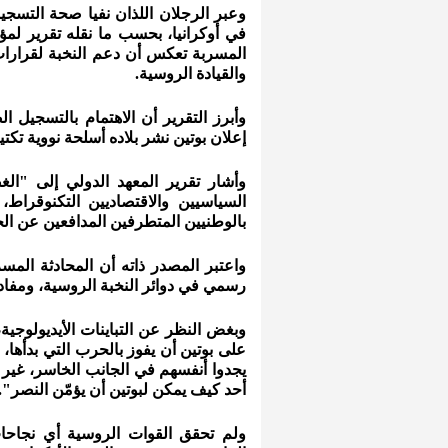
وعبر الرجلان اللذان نفيا صحة التس
في أوكرانيا، بحسب ما نقله تقرير لمؤ
المسربة تعكس أن دعم النخبة لقرارا
والقيادة الروسية.
وأبرز التقرير أن الاهتمام بالتسجيل
إعلان بوتين نشر بلاده أسلحة نووية تكتي
وأشار تقرير المعهد الدولي إلى 
السياسيين والاقتصاديين التكنوقر
بالوطنيين المتطرفين المدافعين عن ال
واعتبر المصدر ذاته أن المحادثة الم
رسمي في دوائر النخبة الروسية، ومفاد
وبغض النظر عن التباينات الأيديولوجية
على بوتين أن يفوز بالحرب التي بدأها،
يجدوا أنفسهم في الجانب الخاسر، غير
أحد كيف يمكن لبوتين أن يؤمّن النصر".
ولم تحقق القوات الروسية أي نجاحات