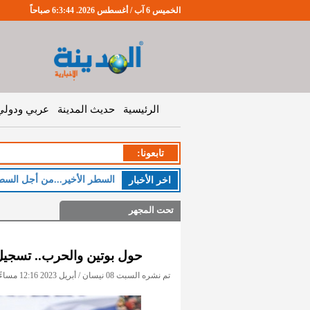
الخميس 6 آب / أغسطس 2026. 6:3:45 صباحاً
الرئيسية
حديث المدينة
عربي ودولي
تابعونا:
ال
اخر اﻷخبار
تحت المجهر
حول بوتين والحرب.. تسج
تم نشره السبت 08 نيسان / أبريل 2023 12:16 مساءً