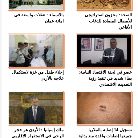
الصحة: مخزون استراتيجي
بالاسماء : تنقلات واسعة في
للأمصال المضادة للدغات
امانة عمان
الأفاعي
عضو في لجنة الاقتصاد النيابية:
إخلاء طفل من غزة لاستكمال
بطء شديد في تنفيذ رؤية
علاجه بالأردن
التحديث الاقتصادي
تسجيل 14 إصابة بالملاريا
ملك إسبانيا : الأردن هو حجر
جميعها إصابات وافدة منذ بداية
الرحى في الاستقرار الإقليمي