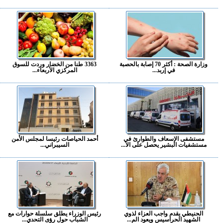
وزارة الصحة : أكثر 70 إصابة بالحصبة
3363 طنا من الخضار وردت للسوق
في إربد...
المركزي الأربعاء...
مستشفى الإسعاف والطوارئ في
أحمد الحياصات رئيسا لمجلس الأمن
مستشفيات البشير يحصل على الا...
السيبراني...
الحنيطي يقدم واجب العزاء لذوي
رئيس الوزراء يطلق سلسلة حوارات مع
الشهيد الحراسيس ويعود الم...
الشباب حول رؤى التحدي...