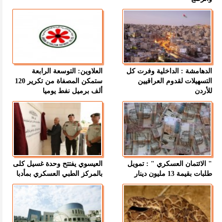
الدهامشة : الداخلية وفرت كل
العلاوين: التوسعة الرابعة
التسهيلات لقدوم العراقيين
ستمكن المصفاة من تكرير 120
للأردن
ألف برميل نفط يوميا
" الائتمان العسكري " : تمويل
العيسوي يفتتح وحدة غسيل كلى
طلبات بقيمة 13 مليون دينار
بالمركز الطبي العسكري بمأدبا