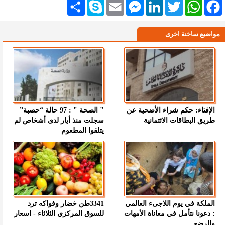
Facebook
WhatsApp
Twitter
LinkedIn
Messenger
Email
Skype
انشر
مواضيع ساخنة اخرى
الإفتاء: حكم شراء الأضحية عن
" الصحة " : 97 حالة “حصبة”
طريق البطاقات الائتمانية
سجلت منذ أيار لدى أشخاص لم
يتلقوا المطعوم
الملكة في يوم اللاجىء العالمي
3341طن خضار وفواكه ترد
: دعونا نتأمل في معاناة الأمهات
للسوق المركزي الثلاثاء - اسعار
والرضع