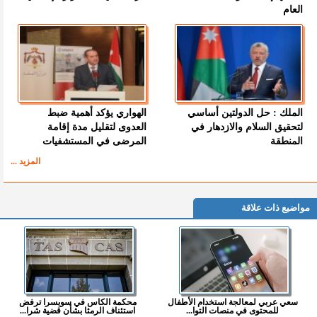
العام
الملك : حل الدولتين أساسي
الهواري يؤكد أهمية ضبط
لتحقيق السلام والازدهار في
العدوى لتقليل مدة إقامة
المنطقة
المرضى في المستشفيات
المزيد ...
مواضيع ذات علاقة
سعي عربي لمعالجة استخدام الأطفال
محكمة الكاس في سويسرا ترفض
للمحتوى في منصات التوا...
استئناف الرمثا بشأن قضية شرا...