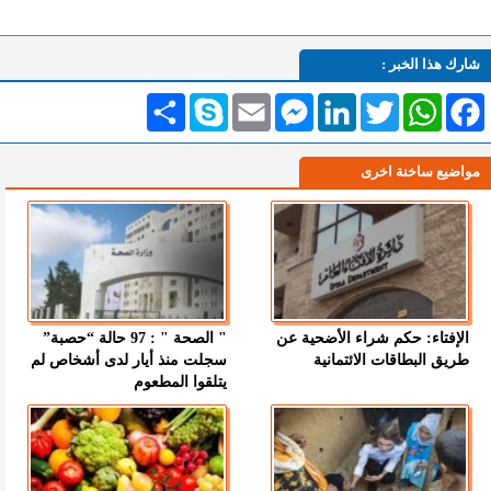
شارك هذا الخبر :
Facebook
WhatsApp
Twitter
LinkedIn
Messenger
Email
Skype
انشر
مواضيع ساخنة اخرى
الإفتاء: حكم شراء الأضحية عن
" الصحة " : 97 حالة “حصبة”
طريق البطاقات الائتمانية
سجلت منذ أيار لدى أشخاص لم
يتلقوا المطعوم