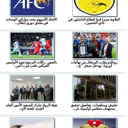
العلاونة مديرا فنيا لقطاع الناشئين في
الاتحاد الآسيوي يحدد مباراتي الوحدات
نادي الحسين...
في ملحق دوري أبطال...
رونالدو يقرّب البرتغال من نهائيات
بالصور: ركلات الترجيح تتوج الأولمبي
أوروبا.. ويدخل سجل "غ...
العراقي بلقب غرب آس...
تفتيش ومداهمات.. تفاصيل تحقيق
هيئة الرواد تبارك للسعيد الأمين العام
يستهدف منظمي أولمبياد بار...
الجديد للجنة الاو...