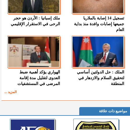
تسجيل 14 إصابة بالملاريا
ملك إسبانيا : الأردن هو حجر
جميعها إصابات وافدة منذ بداية
الرحى في الاستقرار الإقليمي
العام
الملك : حل الدولتين أساسي
الهواري يؤكد أهمية ضبط
لتحقيق السلام والازدهار في
العدوى لتقليل مدة إقامة
المنطقة
المرضى في المستشفيات
المزيد ...
مواضيع ذات علاقة