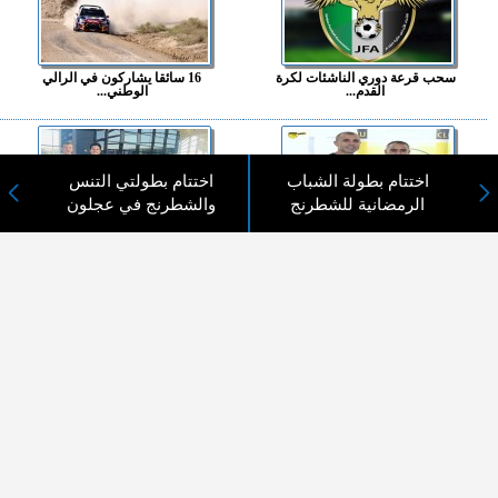
سحب قرعة دوري الناشئات لكرة
16 سائقا يشاركون في الرالي
القدم...
الوطني...
اختتام بطولة الشباب
اختتام بطولتي التنس
الرمضانية للشطرنج
والشطرنج في عجلون
الحسين إربد يعين أحمد هايل مدربا عاما
المنتخب الوطني للناشئين للجولف
للفريق...
يشارك في بطولة مصر الدول...
المزيد ...
اختيارات القراء
لا يوجد مقالات