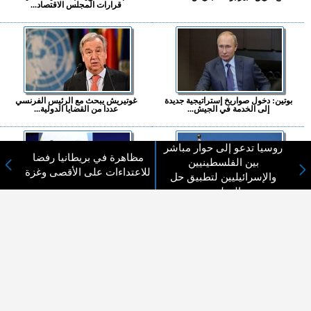
قرارات المجلس الاقتصاد...
بوتين: دخول صواريخ إستراتيجية جديدة
غوتيريش يبحث مع الرئيس الفرنسي
إلى الخدمة في الجيش...
عددا من القضايا الدولية...
روسيا تدعو إلى حوار مباشر
مظاهرة في بريطانيا رفضا
بين الفلسطينيين
للاعتداءات على الأقصى وغزة
والإسرائيليين لتطبيق حل
الدولتين
القبض على رجل طعن شخصين في
تعهدات دولية بمليارات الدولارات لإعادة
أحد مستشفيات لندن...
إعمار أوكرانيا...
المزيد ...
اختيارات القراء