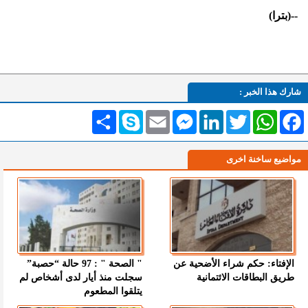
--
(بترا)
شارك هذا الخبر :
Facebook
WhatsApp
Twitter
LinkedIn
Messenger
Email
Skype
انشر
مواضيع ساخنة اخرى
الإفتاء: حكم شراء الأضحية عن
" الصحة " : 97 حالة “حصبة”
طريق البطاقات الائتمانية
سجلت منذ أيار لدى أشخاص لم
يتلقوا المطعوم