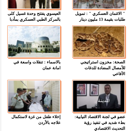
" الائتمان العسكري " : تمويل
العيسوي يفتتح وحدة غسيل كلى
طلبات بقيمة 13 مليون دينار
بالمركز الطبي العسكري بمأدبا
الصحة: مخزون استراتيجي
بالاسماء : تنقلات واسعة في
للأمصال المضادة للدغات
امانة عمان
الأفاعي
عضو في لجنة الاقتصاد النيابية:
إخلاء طفل من غزة لاستكمال
بطء شديد في تنفيذ رؤية
علاجه بالأردن
التحديث الاقتصادي