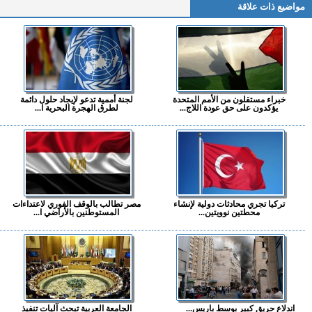
مواضيع ذات علاقة
خبراء مستقلون من الأمم المتحدة
لجنة أممية تدعو لإيجاد حلول دائمة
يؤكدون على حق عودة اللاج...
لطرق الهجرة البحرية ا...
تركيا تجري محادثات دولية لإنشاء
مصر تطالب بالوقف الفوري لاعتداءات
محطتين نوويتين...
المستوطنين بالأراضي ا...
اندلاع حريق كبير بوسط باريس...
الجامعة العربية تبحث آليات تنفيذ