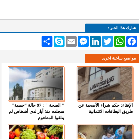
شارك هذا الخبر :
Facebook
WhatsApp
Twitter
LinkedIn
Messenger
Email
Skype
انشر
مواضيع ساخنة اخرى
الإفتاء: حكم شراء الأضحية عن
" الصحة " : 97 حالة “حصبة”
طريق البطاقات الائتمانية
سجلت منذ أيار لدى أشخاص لم
يتلقوا المطعوم