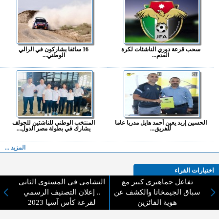
سحب قرعة دوري الناشئات لكرة
16 سائقا يشاركون في الرالي
القدم...
الوطني...
الحسين إربد يعين أحمد هايل مدربا عاما
المنتخب الوطني للناشئين للجولف
للفريق...
يشارك في بطولة مصر الدول...
المزيد ...
اختيارات القراء
تفاعل جماهيري كبير مع
النشامى في المستوى الثاني
سباق الجيمخانا والكشف عن
.. إعلان التصنيف الرسمي
هوية الفائزين
لقرعة كأس آسيا 2023
لا يوجد مقالات