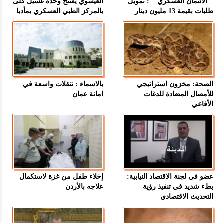
" الائتمان العسكري " : تمويل
العيسوي يفتتح وحدة غسيل كلى
طلبات بقيمة 13 مليون دينار
بالمركز الطبي العسكري بمأدبا
الصحة: مخزون استراتيجي
بالاسماء : تنقلات واسعة في
للأمصال المضادة للدغات
امانة عمان
الأفاعي
عضو في لجنة الاقتصاد النيابية:
إخلاء طفل من غزة لاستكمال
بطء شديد في تنفيذ رؤية
علاجه بالأردن
التحديث الاقتصادي