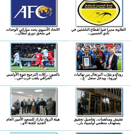
العلاونة مديرا فنيا لقطاع الناشئين في
الاتحاد الآسيوي يحدد مباراتي الوحدات
نادي الحسين...
في ملحق دوري أبطال...
رونالدو يقرّب البرتغال من نهائيات
بالصور: ركلات الترجيح تتوج الأولمبي
أوروبا.. ويدخل سجل "غ...
العراقي بلقب غرب آس...
تفتيش ومداهمات.. تفاصيل تحقيق
هيئة الرواد تبارك للسعيد الأمين العام
يستهدف منظمي أولمبياد بار...
الجديد للجنة الاو...