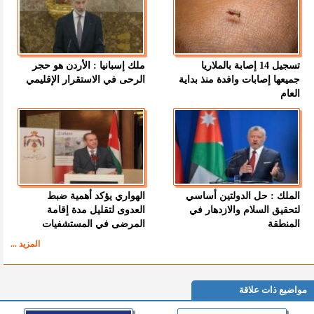
تسجيل 14 إصابة بالملاريا
ملك إسبانيا : الأردن هو حجر
جميعها إصابات وافدة منذ بداية
الرحى في الاستقرار الإقليمي
العام
الملك : حل الدولتين أساسي
الهواري يؤكد أهمية ضبط
لتحقيق السلام والازدهار في
العدوى لتقليل مدة إقامة
المنطقة
المرضى في المستشفيات
المزيد ...
مواضيع ذات علاقة