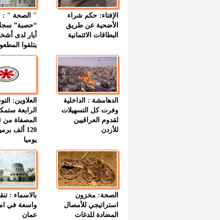
الإفتاء: حكم شراء
الأضحية عن طريق
“حصبة” سجل
البطاقات الائتمانية
أيار لدى أشخ
يتلقوا المطعو
الدهامشة : الداخلية
العلاوين: الت
وفرت كل التسهيلات
الرابعة ستمك
لقدوم العراقيين
المصفاة من ت
للأردن
120 ألف بر
يوميا
الصحة: مخزون
بالاسماء : تنق
استراتيجي للأمصال
واسعة في اما
المضادة للدغات
عمان