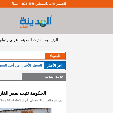
الخميس 6 آب / أغسطس 2026. 4:3:24 مساءً
الرئيسية
حديث المدينة
عربي ودولي
تابعونا:
السطر الأخير...من أجل السط
اخر اﻷخبار
حديث المدينة
الحكومة تثبت سعر الغاز
تم نشره السبت 08 نيسان / أبريل 2023 04:24 مساءً