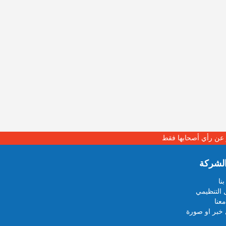
بر عن رأي أصحابها فقط
لشركة
نا
 التنظيمي
عنا
خبر او صورة