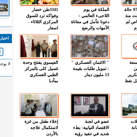
" الصحة " : 97 حالة
الملكة في يوم
3341طن خضار
ت منذ
اللاجىء العالمي :
وفواكه ترد للسوق
اص لم
دعونا نتأمل في معاناة
المركزي الثلاثاء -
م
الأمهات والرضع
اسعار
اختيار
وسعة
" الائتمان العسكري "
العيسوي يفتتح وحدة
لا يوج
ن
: تمويل طلبات بقيمة
غسيل كلى بالمركز
كرير
13 مليون دينار
الطبي العسكري
ميل نفط
بمأدبا
لات
عضو في لجنة
إخلاء طفل من غزة
نة
الاقتصاد النيابية: بطء
لاستكمال علاجه
شديد في تنفيذ رؤية
بالأردن