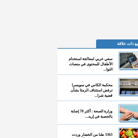
ع ذات علاقة
سعي عربي لمعالجة استخدام
الأطفال للمحتوى في منصات
التوا...
محكمة الكاس في سويسرا
ترفض استئناف الرمثا بشأن
قضية شرا...
وزارة الصحة : أكثر 70 إصابة
بالحصبة في إربد...
3363 طنا من الخضار وردت