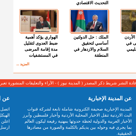
التحديث الاقتصادي
الأردن
الملك : حل الدولتين
الهواري يؤكد أهمية
ى في
أساسي لتحقيق
ضبط العدوى لتقليل
قليمي
السلام والازدهار في
مدة إقامة المرضى
المنطقة
في المستشفيات
المزيد ...
عادة النشر شريط ذكر المصدر ( المدينة نيوز ) - الآراء والتعليقات المنشورة تع
عن المدينة الإخبارية
عن ا
المدينة الإخبارية صحيفة الكترونية شاملة تابعة لشركة قنوات
اتصل ب
البث الاردنية تنقل الاخبار المحلية الأردنية وأخبار فلسطين وأبرز
الهيكل
الأخبار العربية والدولية لحظة حدوثها بمهنية رفيعة ليكون العالم
اعلن م
بما يجري فيه وحوله بين يديكم بالكلمة والصورة من مصادرها
ارسل 
الحقيقية.