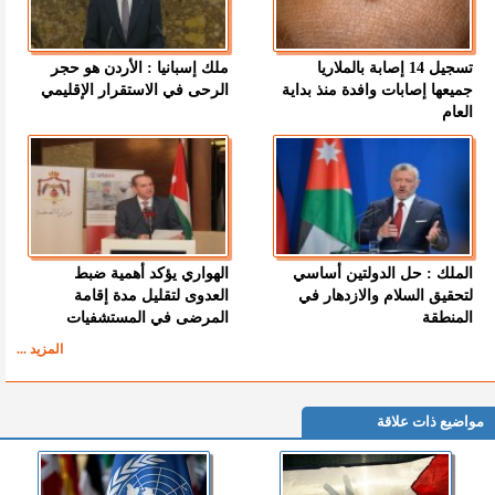
تسجيل 14 إصابة بالملاريا
ملك إسبانيا : الأردن هو حجر
جميعها إصابات وافدة منذ بداية
الرحى في الاستقرار الإقليمي
العام
الملك : حل الدولتين أساسي
الهواري يؤكد أهمية ضبط
لتحقيق السلام والازدهار في
العدوى لتقليل مدة إقامة
المنطقة
المرضى في المستشفيات
المزيد ...
مواضيع ذات علاقة