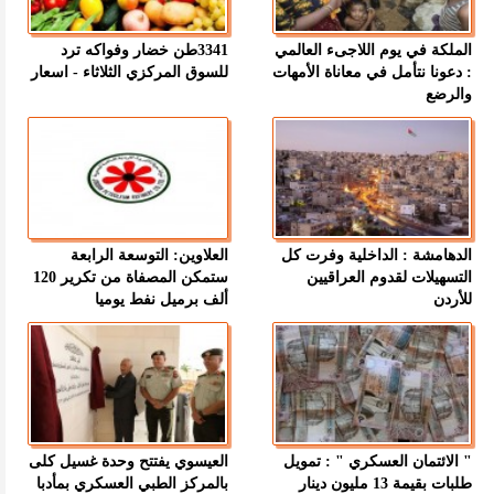
الملكة في يوم اللاجىء العالمي
3341طن خضار وفواكه ترد
: دعونا نتأمل في معاناة الأمهات
للسوق المركزي الثلاثاء - اسعار
والرضع
الدهامشة : الداخلية وفرت كل
العلاوين: التوسعة الرابعة
التسهيلات لقدوم العراقيين
ستمكن المصفاة من تكرير 120
للأردن
ألف برميل نفط يوميا
" الائتمان العسكري " : تمويل
العيسوي يفتتح وحدة غسيل كلى
طلبات بقيمة 13 مليون دينار
بالمركز الطبي العسكري بمأدبا