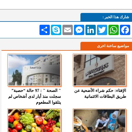
شارك هذا الخبر :
Facebook
WhatsApp
Twitter
LinkedIn
Messenger
Email
Skype
انشر
مواضيع ساخنة اخرى
الإفتاء: حكم شراء الأضحية عن
" الصحة " : 97 حالة “حصبة”
طريق البطاقات الائتمانية
سجلت منذ أيار لدى أشخاص لم
يتلقوا المطعوم