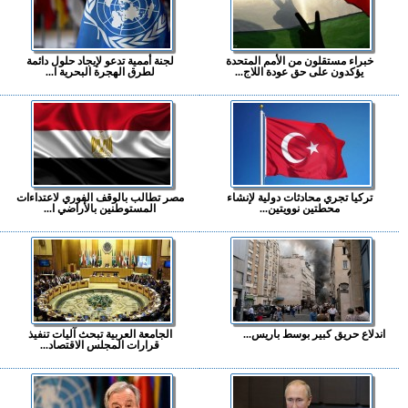
خبراء مستقلون من الأمم المتحدة
لجنة أممية تدعو لإيجاد حلول دائمة
يؤكدون على حق عودة اللاج...
لطرق الهجرة البحرية ا...
تركيا تجري محادثات دولية لإنشاء
مصر تطالب بالوقف الفوري لاعتداءات
محطتين نوويتين...
المستوطنين بالأراضي ا...
اندلاع حريق كبير بوسط باريس...
الجامعة العربية تبحث آليات تنفيذ
قرارات المجلس الاقتصاد...