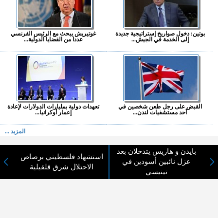
بوتين: دخول صواريخ إستراتيجية جديدة
غوتيريش يبحث مع الرئيس الفرنسي
إلى الخدمة في الجيش...
عددا من القضايا الدولية...
القبض على رجل طعن شخصين في
تعهدات دولية بمليارات الدولارات لإعادة
أحد مستشفيات لندن...
إعمار أوكرانيا...
المزيد ...
بايدن و هاريس يتدخلان بعد
اختيارات القراء
استشهاد فلسطيني برصاص
عزل نائبين أسودين في
الاحتلال شرق قلقيلية
تينيسي
لا يوجد مقالات