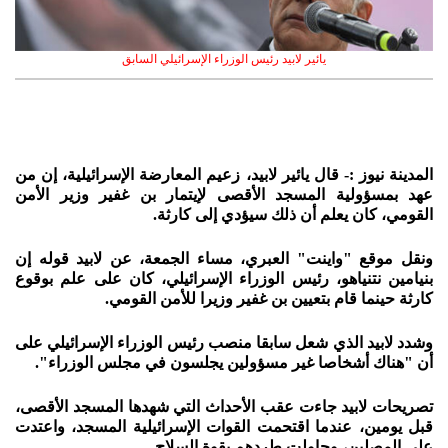
يائير لابيد رئيس الوزراء الإسرائيلي السابق
المدينة نيوز :- قال يائير لابيد، زعيم المعارضة الإسرائيلية، إن من
عهد بمسؤولية المسجد الأقصى لإيتمار بن غفير وزير الأمن
القومي، كان يعلم أن ذلك سيؤدي إلى كارثة.
ونقل موقع "واينت" العبري، مساء الجمعة، عن لابيد قوله إن
بنيامين نتنياهو، رئيس الوزراء الإسرائيلي، كان على علم بوقوع
كارثة حينما قام بتعيين بن غفير وزيرا للأمن القومي.
وشدد لابيد الذي شعل سابقا منصب رئيس الوزراء الإسرائيلي على
أن "هناك أشخاصا غير مسؤولين يجلسون في مجلس الوزراء".
تصريحات لابيد جاءت عقب الأحداث التي شهدها المسجد الأقصى،
قبل يومين، عندما اقتحمت القوات الإسرائيلية المسجد، واعتدت
على المصلين، وحاولت طردهم بقوة السلاح.