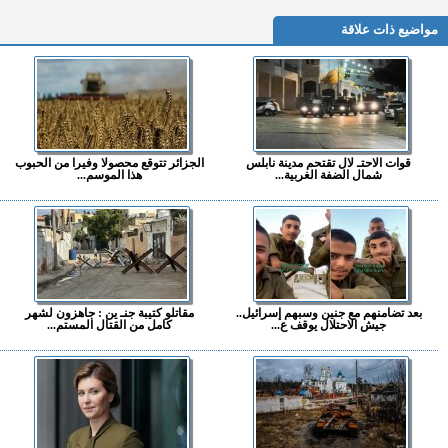
مواضيع ذات علاقة
قوات الاحتـ لال تقتحم مدينة نابلس
الجزائر تتوقع محصولا وفيرا من الحبوب
شمال الضفة الغربية...
هذا الموسم...
بعد تضامنهم مع جنين وسبهم إسرائيل..
مقاتلو كتيبة جنـ ين : جاهزون لشهر
جيش الاحتلال يوقف ع...
كامل من القتال المستم...