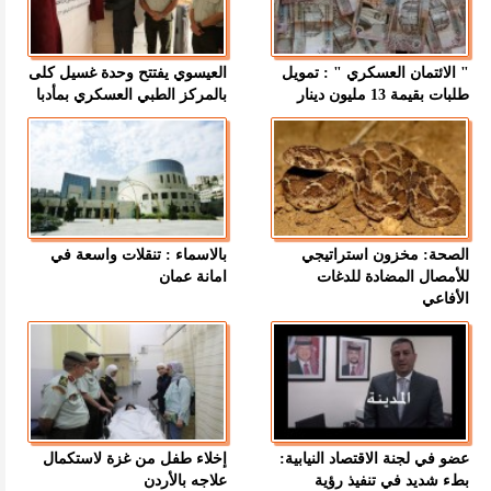
" الائتمان العسكري " : تمويل
العيسوي يفتتح وحدة غسيل كلى
طلبات بقيمة 13 مليون دينار
بالمركز الطبي العسكري بمأدبا
الصحة: مخزون استراتيجي
بالاسماء : تنقلات واسعة في
للأمصال المضادة للدغات
امانة عمان
الأفاعي
عضو في لجنة الاقتصاد النيابية:
إخلاء طفل من غزة لاستكمال
بطء شديد في تنفيذ رؤية
علاجه بالأردن