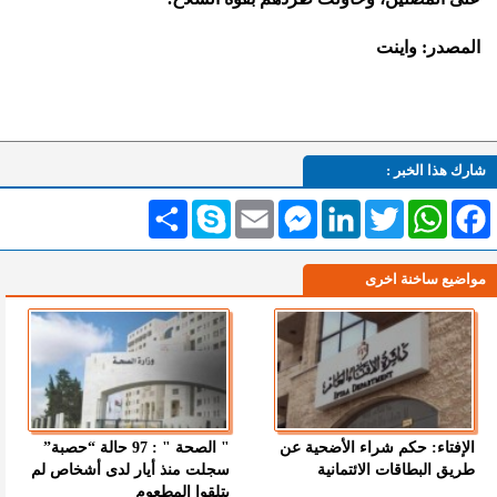
المصدر: واينت
شارك هذا الخبر :
Facebook
WhatsApp
Twitter
LinkedIn
Messenger
Email
Skype
انشر
مواضيع ساخنة اخرى
الإفتاء: حكم شراء الأضحية عن
" الصحة " : 97 حالة “حصبة”
طريق البطاقات الائتمانية
سجلت منذ أيار لدى أشخاص لم
يتلقوا المطعوم