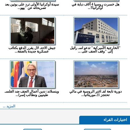
هل خسرت روسيا 4 آلاف دبابة في
سيدة أوكرانيا الأولى ترد على بوتين بعد
أوكرانيا؟...
تصريحاته عن "يهو...
"الخارجية الأميركية" تدعو اسـ رائيل
جيش الاحتـ لال يقرر الدفع بكتائب
إلى "وقف العنف على ...
عسكرية جديدة بالضفة...
دورية تابعة لفـ اغنر الروسية في مالي
وينسلاند: ندين أعمال العنف ضد الفلسـ
تحتجز 21 موريتانيا...
طينيين ونطالب إسرا...
المزيد ...
اختيارات القراء