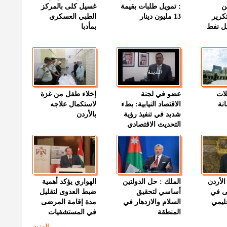
ن
: تمويل طلبات بقيمة
غسيل كلى بالمركز
كرير
13 مليون دينار
الطبي العسكري
ميل نفط
بمأدبا
لات
عضو في لجنة
إخلاء طفل من غزة
نة
الاقتصاد النيابية: بطء
لاستكمال علاجه
شديد في تنفيذ رؤية
بالأردن
التحديث الاقتصادي
الأردن
الملك : حل الدولتين
الهواري يؤكد أهمية
ى في
أساسي لتحقيق
ضبط العدوى لتقليل
قليمي
السلام والازدهار في
مدة إقامة المرضى
المنطقة
في المستشفيات
المزيد ...