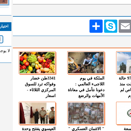
Emai
Skype
انشر
اختيار
لا يوج
" الصحة " : 97 حالة
الملكة في يوم
3341طن خضار
ت منذ
اللاجىء العالمي :
وفواكه ترد للسوق
اص لم
دعونا نتأمل في معاناة
المركزي الثلاثاء -
م
الأمهات والرضع
اسعار
وسعة
" الائتمان العسكري "
العيسوي يفتتح وحدة