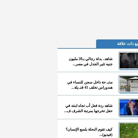
ع ذات علاقة
شاهد.. بدلة رجالي بـ20 مليون
جنيه تثير الجدل في مصر...
مذبـ حة داخل سجن للنساء في
هندوراس تخلف 41 قتـ يلة...
شاهد ردة فعل أب تجاه ابنته في
حفل تخرجها بمرتبة الشرف ف...
كيف تقوم النحلة بلسع الإنسان؟
(فيديو)...