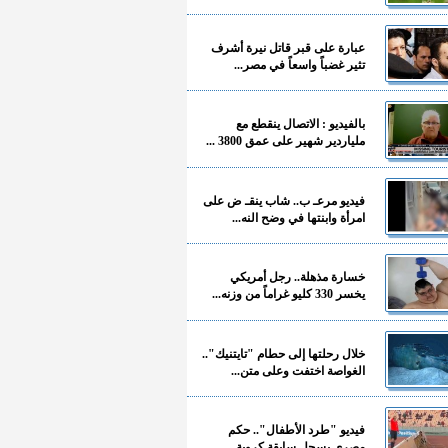
عبارة على قبر قاتل نيرة أشرف
تثير غضباً واسعاً في مصر...
بالفيديو : الاتصال ينقطع مع
ملياردير شهير على عمق 3800 ...
فيديو مرعـ ب.. شاب ينقـ ض على
امرأة وابنتها في وضح النه...
خسارة مذهلة.. رجل أمريكي
يخسر 330 كليو غراماً من وزنه...
خلال رحلتها إلى حطام "تايتنيك"..
الغواصة اختفت وعلى متن...
فيديو "طرد الأطفال".. حكم
مصري يسجل سابقة كروية...