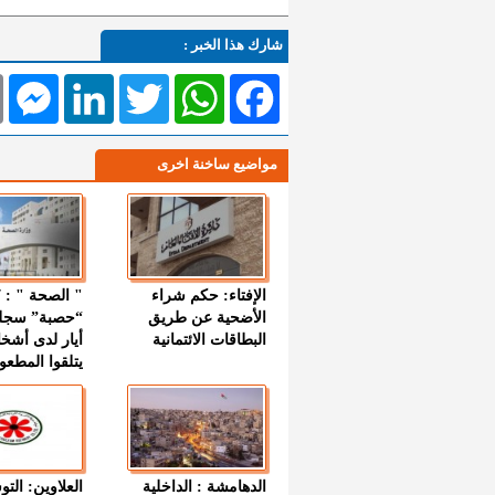
شارك هذا الخبر :
l
Messenger
LinkedIn
Twitter
WhatsApp
Facebook
مواضيع ساخنة اخرى
الإفتاء: حكم شراء
الأضحية عن طريق
“حصبة” سجل
البطاقات الائتمانية
أيار لدى أشخ
يتلقوا المطعو
الدهامشة : الداخلية
العلاوين: الت