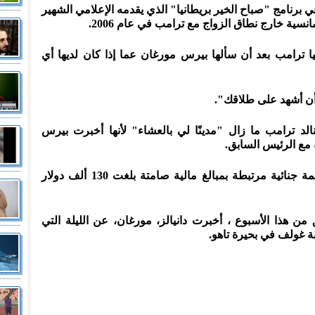
 برنامج "صباح الخير بريطانيا" الذي يقدمه الإعلامي الشهير
نسية خارج نطاق الزواج مع ترامب في عام 2006.
يا ترامب بعد أن سألها بيرس مورغان عما إذا كان لديها أي
أن أشهد على طلاقك".
لد ترامب ما زال "مدينًا لي بالعشاء" لأنها أخبرت بيرس
مع الرئيس السابق.
ودفع ترامب بأنه غير مذنب في 34 تهمة جنائية مرتبطة بمبالغ مالية صامتة بلغت 130 ألف دولار
ن هذا الأسبوع ، أخبرت دانيالز، مورغان، عن الليلة التي
ة غولف في بحيرة تاهو.