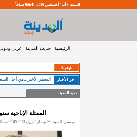
السبت 8 آب / أغسطس 2026. 9:6:41 صباحاً
الرئيسية
حديث المدينة
عربي ودولي
تابعونا:
السطر الأخير...من أجل السط
اخر اﻷخبار
صيد المدينة
الممثلة الإباحية ستو
تم نشره السبت 08 نيسان / أبريل 2023 06:05 مساءً