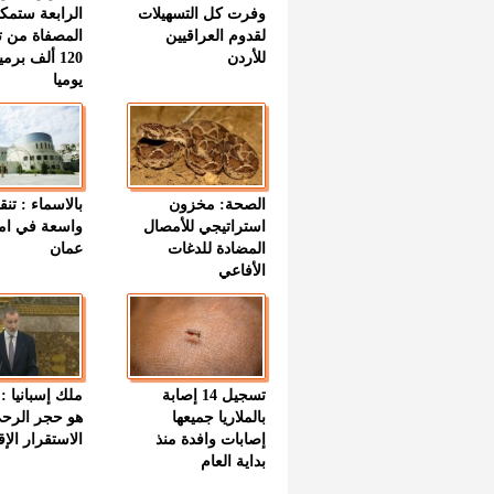
وفرت كل التسهيلات
الرابعة ستمك
لقدوم العراقيين
المصفاة من ت
للأردن
120 ألف بر
يوميا
الصحة: مخزون
بالاسماء : تنق
استراتيجي للأمصال
واسعة في اما
المضادة للدغات
عمان
الأفاعي
تسجيل 14 إصابة
ملك إسبانيا : 
بالملاريا جميعها
هو حجر الرح
إصابات وافدة منذ
الاستقرار الإ
بداية العام