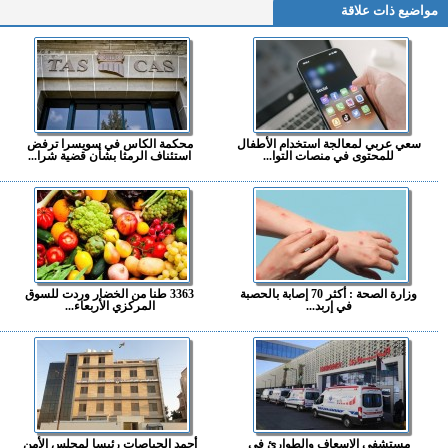
مواضيع ذات علاقة
سعي عربي لمعالجة استخدام الأطفال
محكمة الكاس في سويسرا ترفض
للمحتوى في منصات التوا...
استئناف الرمثا بشأن قضية شرا...
وزارة الصحة : أكثر 70 إصابة بالحصبة
3363 طنا من الخضار وردت للسوق
في إربد...
المركزي الأربعاء...
مستشفى الإسعاف والطوارئ في
أحمد الحياصات رئيسا لمجلس الأمن