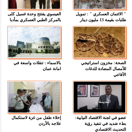
" الائتمان العسكري " : تمويل
العيسوي يفتتح وحدة غسيل كلى
طلبات بقيمة 13 مليون دينار
بالمركز الطبي العسكري بمأدبا
الصحة: مخزون استراتيجي
بالاسماء : تنقلات واسعة في
للأمصال المضادة للدغات
امانة عمان
الأفاعي
عضو في لجنة الاقتصاد النيابية:
إخلاء طفل من غزة لاستكمال
بطء شديد في تنفيذ رؤية
علاجه بالأردن
التحديث الاقتصادي