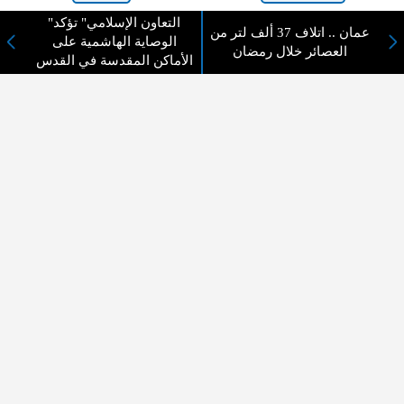
"التعاون الإسلامي" تؤكد
لا يوجد مقالات
عمان .. اتلاف 37 ألف لتر من
الوصاية الهاشمية على
العصائر خلال رمضان
الأماكن المقدسة في القدس
لا مانع من الإقتباس وإعادة النشر شريط ذكر المصدر ( المدينة نيوز ) - الآراء والتعليقات
المنشورة تعبر عن رأي أصحابها فقط
عن المدينة الإخبارية
المدينة الإخبارية صحيفة الكترونية شاملة تابعة لشركة قنوات البث
الاردنية تنقل الاخبار المحلية الأردنية وأخبار فلسطين وأبرز الأخبار
العربية والدولية لحظة حدوثها بمهنية رفيعة ليكون العالم بما يجري
فيه وحوله بين يديكم بالكلمة والصورة من مصادرها الحقيقية.
عن الشركة
اتصل بنا
الهيكل التنظيمي