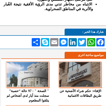
الانتباه من مخاطر تدني مدى الرؤية الأفقية نتيجة الغُبار
والأتربة في المناطق الصحراوية.
شارك هذا الخبر :
Facebook
WhatsApp
Twitter
LinkedIn
Messenger
Email
Skype
انشر
مواضيع ساخنة اخرى
الإفتاء: حكم شراء الأضحية عن
" الصحة " : 97 حالة “حصبة”
طريق البطاقات الائتمانية
سجلت منذ أيار لدى أشخاص لم
يتلقوا المطعوم