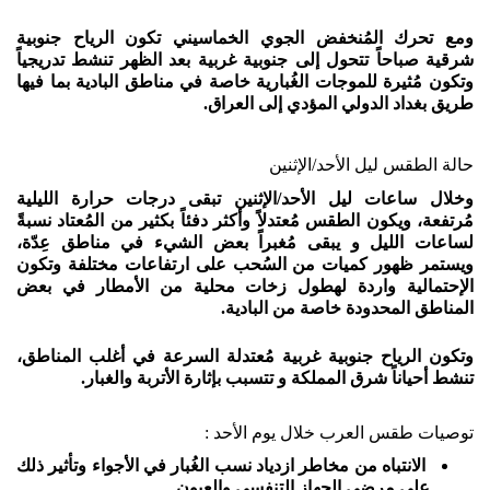
ومع تحرك المُنخفض الجوي الخماسيني تكون الرياح جنوبية
شرقية صباحاً تتحول إلى جنوبية غربية بعد الظهر تنشط تدريجياً
وتكون مُثيرة للموجات الغُبارية خاصة في مناطق البادية بما فيها
طريق بغداد الدولي المؤدي إلى العراق.
حالة الطقس ليل الأحد/الإثنين
وخلال ساعات ليل الأحد/الإثنين تبقى درجات حرارة الليلية
مُرتفعة، ويكون الطقس مُعتدلاً وأكثر دفئاً بكثير من المُعتاد نسبةً
لساعات الليل و يبقى مُغبراً بعض الشيء في مناطق عِدّة،
ويستمر ظهور كميات من السُحب على ارتفاعات مختلفة وتكون
الإحتمالية واردة لهطول زخات محلية من الأمطار في بعض
المناطق المحدودة خاصة من البادية.
وتكون الرياح جنوبية غربية مُعتدلة السرعة في أغلب المناطق،
تنشط أحياناً شرق المملكة و تتسبب بإثارة الأتربة والغبار.
توصيات طقس العرب خلال يوم الأحد :
الانتباه من مخاطر ازدياد نسب الغُبار في الأجواء وتأثير ذلك
على مرضى الجهاز التنفسي والعيون.