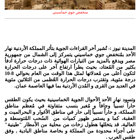
منخفض جوي خماسيني
المدينة نيوز :- تُشير أخر القراءات الجوية بتأثر المملكة الأردنية نهار
الأحد بمُنخفض جوي خماسيني يتمركز إلى الشمال من جمهورية
مصر ويدفع بالمزيد من التيارات الهوائية ذات درجات حرارة ادفأ
بكثير من المُعتاد، بحيث يطرأ ارتفاع آخر على درجات الحرارة
لتكون أعلى من مُعدلاتها لمثل هذا الوقت من العام بحوالي 8-10
درجة مئوية، وتقترب درجات الحرارة العُظمى من الثلاثين مئوية
في العديد من القرى و المُدن الأردنية بما فيها العاصمة عمان.
وتسود نهار الأحد الأحوال الجوية الخماسينية بحيث يكون الطقس
حاراً نسبياً وجافاً و مُغبر بنسب متفاوتة في مُعظم مناطق
المملكة، و حاراً نسبياً إلى حار في مناطق الأغوار و البحرالميت و
العقبة، كما و يستمر ظهور كميات من السُحب المُتوسطة و
العالية، قد يتخللها هطول زخات من محلية من الأمطار "طينية"
على أجزاء محدودة من المملكة و بخاصة مناطق البادية , وفق
طقس العرب .