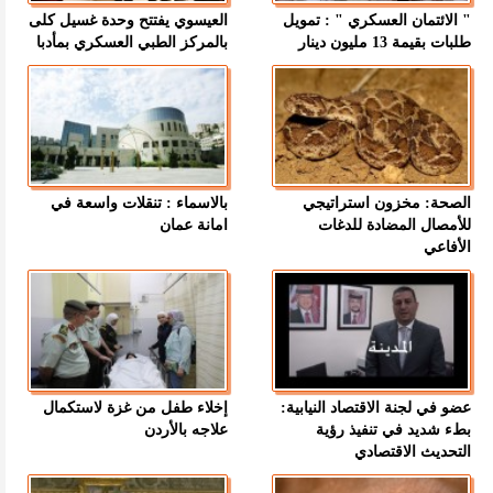
" الائتمان العسكري " : تمويل
العيسوي يفتتح وحدة غسيل كلى
طلبات بقيمة 13 مليون دينار
بالمركز الطبي العسكري بمأدبا
الصحة: مخزون استراتيجي
بالاسماء : تنقلات واسعة في
للأمصال المضادة للدغات
امانة عمان
الأفاعي
عضو في لجنة الاقتصاد النيابية:
إخلاء طفل من غزة لاستكمال
بطء شديد في تنفيذ رؤية
علاجه بالأردن
التحديث الاقتصادي