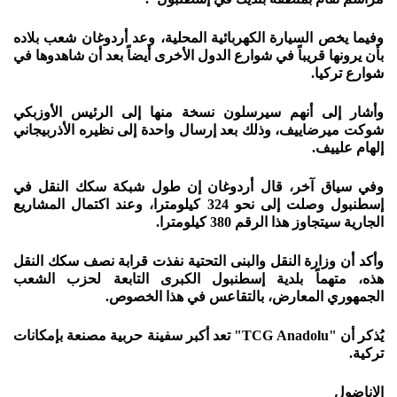
وفيما يخص السيارة الكهربائية المحلية، وعد أردوغان شعب بلاده
بأن يرونها قريباً في شوارع الدول الأخرى أيضاً بعد أن شاهدوها في
شوارع تركيا.
وأشار إلى أنهم سيرسلون نسخة منها إلى الرئيس الأوزبكي
شوكت ميرضاييف، وذلك بعد إرسال واحدة إلى نظيره الأذربيجاني
إلهام علييف.
وفي سياق آخر، قال أردوغان إن طول شبكة سكك النقل في
إسطنبول وصلت إلى نحو 324 كيلومترا، وعند اكتمال المشاريع
الجارية سيتجاوز هذا الرقم 380 كيلومترا.
وأكد أن وزارة النقل والبنى التحتية نفذت قرابة نصف سكك النقل
هذه، متهماً بلدية إسطنبول الكبرى التابعة لحزب الشعب
الجمهوري المعارض، بالتقاعس في هذا الخصوص.
يُذكر أن "TCG Anadolu" تعد أكبر سفينة حربية مصنعة بإمكانات
تركية.
الاناضول