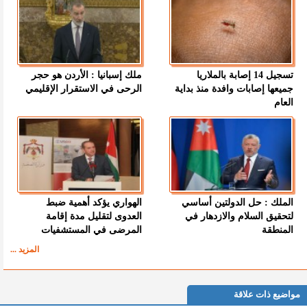
تسجيل 14 إصابة بالملاريا
ملك إسبانيا : الأردن هو حجر
جميعها إصابات وافدة منذ بداية
الرحى في الاستقرار الإقليمي
العام
الملك : حل الدولتين أساسي
الهواري يؤكد أهمية ضبط
لتحقيق السلام والازدهار في
العدوى لتقليل مدة إقامة
المنطقة
المرضى في المستشفيات
المزيد ...
مواضيع ذات علاقة