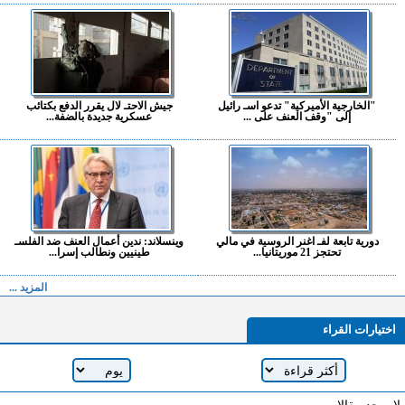
"الخارجية الأميركية" تدعو اسـ رائيل
جيش الاحتـ لال يقرر الدفع بكتائب
إلى "وقف العنف على ...
عسكرية جديدة بالضفة...
دورية تابعة لفـ اغنر الروسية في مالي
وينسلاند: ندين أعمال العنف ضد الفلسـ
تحتجز 21 موريتانيا...
طينيين ونطالب إسرا...
المزيد ...
اختيارات القراء