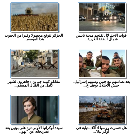
قوات الاحتـ لال تقتحم مدينة نابلس
الجزائر تتوقع محصولا وفيرا من الحبوب
شمال الضفة الغربية...
هذا الموسم...
بعد تضامنهم مع جنين وسبهم إسرائيل..
مقاتلو كتيبة جنـ ين : جاهزون لشهر
جيش الاحتلال يوقف ع...
كامل من القتال المستم...
هل خسرت روسيا 4 آلاف دبابة في
سيدة أوكرانيا الأولى ترد على بوتين بعد
أوكرانيا؟...
تصريحاته عن "يهو...