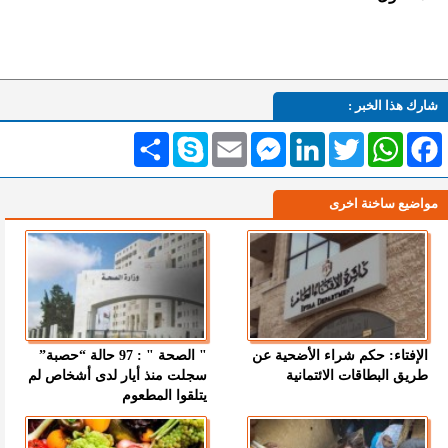
شارك هذا الخبر :
Facebook
WhatsApp
Twitter
LinkedIn
Messenger
Email
Skype
انشر
مواضيع ساخنة اخرى
الإفتاء: حكم شراء الأضحية عن
" الصحة " : 97 حالة “حصبة”
طريق البطاقات الائتمانية
سجلت منذ أيار لدى أشخاص لم
يتلقوا المطعوم