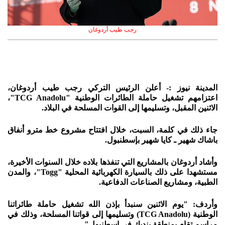
رجب طيب أردوغان
المدينة نيوز :- أعلن الرئيس التركي رجب طيب أردوغان،
اعتزامهم تشغيل حاملة الطائرات الوطنية "TCG Anadolu"،
الاثنين المقبل، وتسليمها إلى القوات المسلحة في البلاد.
جاء ذلك في كلمة، السبت، خلال افتتاح مشروع خط مترو أنفاق
باشاك شهير ـ كايا شهير بإسطنبول.
وأشاد أردوغان بالمشاريع التي تنفذها بلاده خلال السنوات الأخيرة،
مستشهدا على ذلك بالسيارة الكهربائية المحلية "Togg"، والمدن
الطبية، ومشاريع الصناعات الدفاعية.
وأردف: "يوم الاثنين سنبدأ بإذن الله تشغيل حاملة طائراتنا
الوطنية (TCG Anadolu) وتسليمها إلى قواتنا المسلحة، وذلك في
مراسم تقام بمنطقة بنديك في إسطنبول".