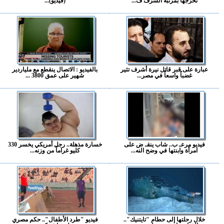
تخرجها بمرتبة الشرف ف...
(فيديو)...
عبارة على قبر قاتل نيرة أشرف تثير
بالفيديو : الاتصال ينقطع مع ملياردير
غضباً واسعاً في مصر...
شهير على عمق 3800 ...
فيديو مرعـ ب.. شاب ينقـ ض على
خسارة مذهلة.. رجل أمريكي يخسر 330
امرأة وابنتها في وضح النه...
كليو غراماً من وزنه...
خلال رحلتها إلى حطام "تايتنيك"..
فيديو "طرد الأطفال".. حكم مصري