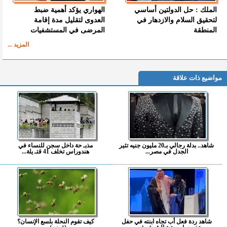
الملك : حل الدولتين أساسي
الهواري يؤكد أهمية ضبط
لتحقيق السلام والازدهار في
العدوى لتقليل مدة إقامة
المنطقة
المرضى في المستشفيات
المزيد ...
مواضيع ذات علاقة
شاهد.. بدلة رجالي بـ20 مليون جنيه تثير
مذبـ حة داخل سجن للنساء في
الجدل في مصر...
هندوراس تخلف 41 قتـ يلة...
شاهد ردة فعل أب تجاه ابنته في حفل
كيف تقوم النحلة بلسع الإنسان؟