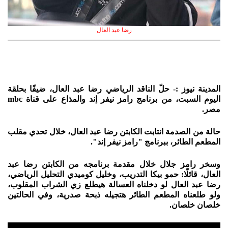
رضا عبد العال
المدينة نيوز :- حلّ الناقد الرياضي رضا عبد العال، ضيفًا بحلقة
اليوم السبت، من برنامج رامز نيفر إند والمذاع على قناة mbc
مصر.
حالة من الصدمة انتابت الكابتن رضا عبد العال، خلال تحدي مقلب
المطعم الطائر، ببرنامج "رامز نيفر إند".
وسخر رامز جلال خلال مقدمة برنامجه من الكابتن رضا عبد
العال، قائلًا: حمو بيكا التدريب، وخليل كوميدي التحليل الرياضي،
رضا عبد العال لو دخلناه العسالة هيطلع زي الشراب المقلوب،
ولو طلعناه المطعم الطائر هتجيله ذبحة صدرية، وفي الحالتين
خلصان خلصان.