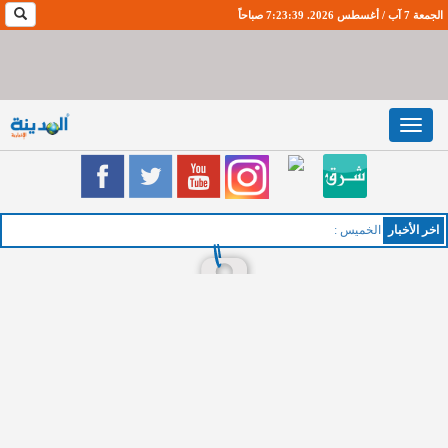
الجمعة 7 آب / أغسطس 2026. 7:23:39 صباحاً
Toggle
navigation
اخر اﻷخبار
الخميس : طقس صيفي