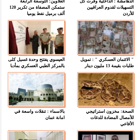
الدهامشة : الداخلية وفرت كل
العلاوين: التوسعة الرابعة
التسهيلات لقدوم العراقيين
ستمكن المصفاة من تكرير 120
للأردن
ألف برميل نفط يوميا
" الائتمان العسكري " : تمويل
العيسوي يفتتح وحدة غسيل كلى
طلبات بقيمة 13 مليون دينار
بالمركز الطبي العسكري بمأدبا
الصحة: مخزون استراتيجي
بالاسماء : تنقلات واسعة في
للأمصال المضادة للدغات
امانة عمان
الأفاعي