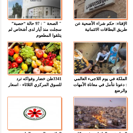
الإفتاء: حكم شراء الأضحية عن
" الصحة " : 97 حالة “حصبة”
طريق البطاقات الائتمانية
سجلت منذ أيار لدى أشخاص لم
يتلقوا المطعوم
الملكة في يوم اللاجىء العالمي
3341طن خضار وفواكه ترد
: دعونا نتأمل في معاناة الأمهات
للسوق المركزي الثلاثاء - اسعار
والرضع