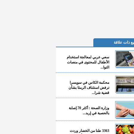
ع ذات علاقة
سعي عربي لمعالجة استخدام
الأطفال للمحتوى في منصات
التوا...
محكمة الكاس في سويسرا
ترفض استئناف الرمثا بشأن
قضية شرا...
وزارة الصحة : أكثر 70 إصابة
بالحصبة في إربد...
3363 طنا من الخضار وردت