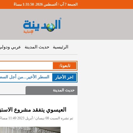
الجمعة 7 آب / أغسطس 2026. 1:31:52 مساءً
الرئيسية
حديث المدينة
عربي ودولي
تابعونا:
الخميس : طقس صي
اخر اﻷخبار
حديث المدينة
العيسوي يتفقد مشروع الاستزر
تم نشره السبت 08 نيسان / أبريل 2023 11:49 مساءً