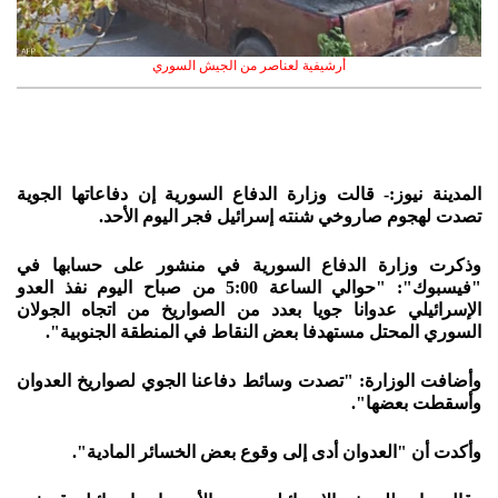
أرشيفية لعناصر من الجيش السوري
المدينة نيوز:- قالت وزارة الدفاع السورية إن دفاعاتها الجوية
تصدت لهجوم صاروخي شنته إسرائيل فجر اليوم الأحد.
وذكرت وزارة الدفاع السورية في منشور على حسابها في
"فيسبوك": "حوالي الساعة 5:00 من صباح اليوم نفذ العدو
الإسرائيلي عدوانا جويا بعدد من الصواريخ من اتجاه الجولان
السوري المحتل مستهدفا بعض النقاط في المنطقة الجنوبية".
وأضافت الوزارة: "تصدت وسائط دفاعنا الجوي لصواريخ العدوان
وأسقطت بعضها".
وأكدت أن "العدوان أدى إلى وقوع بعض الخسائر المادية".