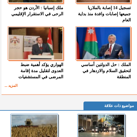
تسجيل 14 إصابة بالملاريا
ملك إسبانيا : الأردن هو حجر
جميعها إصابات وافدة منذ بداية
الرحى في الاستقرار الإقليمي
العام
الملك : حل الدولتين أساسي
الهواري يؤكد أهمية ضبط
لتحقيق السلام والازدهار في
العدوى لتقليل مدة إقامة
المنطقة
المرضى في المستشفيات
المزيد ...
مواضيع ذات علاقة