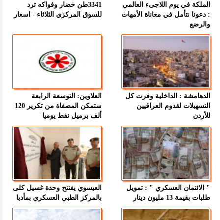
الملكة في يوم اللاجىء العالمي
3341طن خضار وفواكه ترد
: دعونا نتأمل في معاناة الأمهات
للسوق المركزي الثلاثاء - اسعار
والرضع
الدهامشة : الداخلية وفرت كل
العلاوين: التوسعة الرابعة
التسهيلات لقدوم العراقيين
ستمكن المصفاة من تكرير 120
للأردن
ألف برميل نفط يوميا
" الائتمان العسكري " : تمويل
العيسوي يفتتح وحدة غسيل كلى
طلبات بقيمة 13 مليون دينار
بالمركز الطبي العسكري بمأدبا