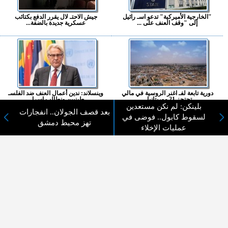
"الخارجية الأميركية" تدعو اسـ رائيل
جيش الاحتـ لال يقرر الدفع بكتائب
إلى "وقف العنف على ...
عسكرية جديدة بالضفة...
دورية تابعة لفـ اغنر الروسية في مالي
وينسلاند: ندين أعمال العنف ضد الفلسـ
تحتجز 21 موريتانيا...
طينيين ونطالب إسرا...
بلينكن: لم نكن مستعدين
بعد قصف الجولان.. انفجارات
لسقوط كابول.. فوضى في
المزيد ...
تهز محيط دمشق
عمليات الإخلاء
اختيارات القراء
لا يوجد مقالات
لا مانع من الإقتباس وإعادة النشر شريط ذكر المصدر ( المدينة نيوز ) - الآراء والتعليقات