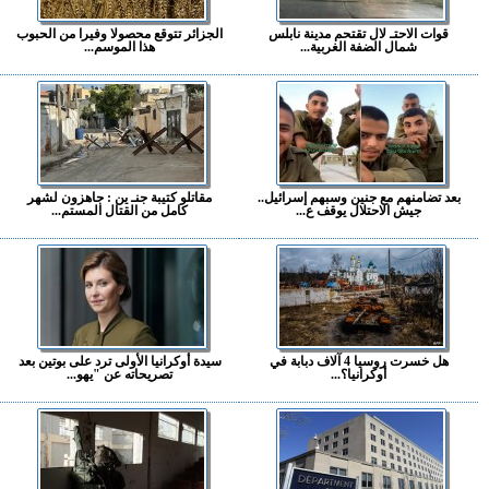
قوات الاحتـ لال تقتحم مدينة نابلس
الجزائر تتوقع محصولا وفيرا من الحبوب
شمال الضفة الغربية...
هذا الموسم...
بعد تضامنهم مع جنين وسبهم إسرائيل..
مقاتلو كتيبة جنـ ين : جاهزون لشهر
جيش الاحتلال يوقف ع...
كامل من القتال المستم...
هل خسرت روسيا 4 آلاف دبابة في
سيدة أوكرانيا الأولى ترد على بوتين بعد
أوكرانيا؟...
تصريحاته عن "يهو...