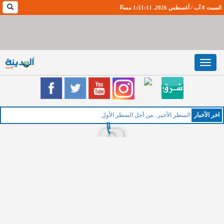
السبت 8 آب / أغسطس 2026. 1:51:12 مساءً
Toggle
navigation
اخر اﻷخبار
السطر الأخير...من أجل السطر الأول