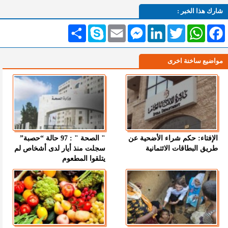
شارك هذا الخبر :
Facebook
WhatsApp
Twitter
LinkedIn
Messenger
Email
Skype
انشر
مواضيع ساخنة اخرى
الإفتاء: حكم شراء الأضحية عن
" الصحة " : 97 حالة “حصبة”
طريق البطاقات الائتمانية
سجلت منذ أيار لدى أشخاص لم
يتلقوا المطعوم