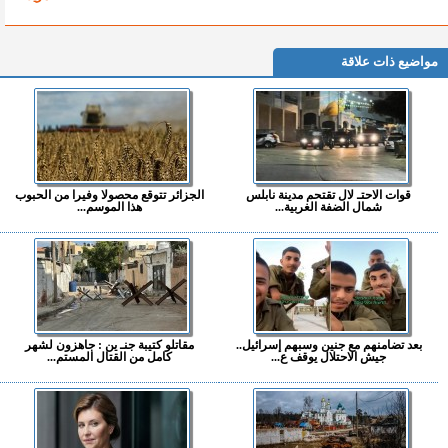
مواضيع ذات علاقة
قوات الاحتـ لال تقتحم مدينة نابلس
الجزائر تتوقع محصولا وفيرا من الحبوب
شمال الضفة الغربية...
هذا الموسم...
بعد تضامنهم مع جنين وسبهم إسرائيل..
مقاتلو كتيبة جنـ ين : جاهزون لشهر
جيش الاحتلال يوقف ع...
كامل من القتال المستم...