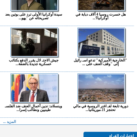
هل خسرت روسيا 4 آلاف دبابة في
سيدة أوكرانيا الأولى ترد على بوتين بعد
أوكرانيا؟...
تصريحاته عن "يهو...
"الخارجية الأميركية" تدعو اسـ رائيل
جيش الاحتـ لال يقرر الدفع بكتائب
إلى "وقف العنف على ...
عسكرية جديدة بالضفة...
دورية تابعة لفـ اغنر الروسية في مالي
وينسلاند: ندين أعمال العنف ضد الفلسـ
تحتجز 21 موريتانيا...
طينيين ونطالب إسرا...
المزيد ...
اختيارات القراء