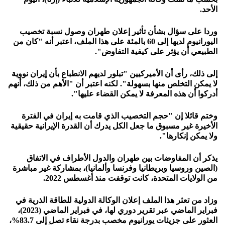
الأحد.
وردا على سؤال بشأن تأثير إعلان طهران وصول نسبة تخصيب
اليورانيوم لديها إلى 60 بالمئة على هذا الملف، اعتبر أنه "كان من
الطبيعي أن يؤثر على كيفية التفاوض".
إلى ذلك، رأى أن الأميركيين "تبلور لديهم الانطباع بأن إيران نووية
لا يمكن التخلص منها بسهولة". لكنه اعتبر أن "الأهم من ذلك، أنهم
أدركوا أن هذه المعرفة لا يمكن القضاء عليها".
وختم قائلا إن "حجم التخصيب الذي قامت به إيران في الفترة
الأخيرة غير مسبوق ما جعل الكل يدرك أن القدرة الإيرانية حقيقية
ولا يمكن إنكارها".
يذكر أن المفاوضات بين طهران والدول الأطراف في الاتفاق
(الصين وروسيا وبريطانيا وفرنسا وألمانيا)، بمشاركة غير مباشرة
من الولايات المتحدة، كانت توقفت منذ أغسطس 2022.
وزاد من تعثر هذا الملف إعلان الوكالة الدولية للطاقة الذرية في
فبراير الماضي عبر تقرير دوري لها، في فبراير الماضي (2023)،
العثور على جزيئات يورانيوم مخصب بدرجة نقاء تصل إلى 83.7%،