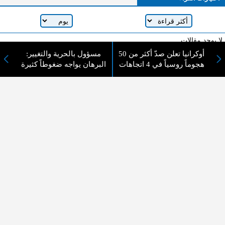
لا يوجد مقالات
أوكرانيا تعلن صدّ أكثر من 50
مسؤول بالحرية والتغيير:
هجوماً روسياً في 4 اتجاهات
البرهان يواجه ضغوطاً كثيرة
لا مانع من الإقتباس وإعادة النشر شريط ذكر المصدر ( المدينة نيوز ) - الآراء والتعليقات
المنشورة تعبر عن رأي أصحابها فقط
عن المدينة الإخبارية
المدينة الإخبارية صحيفة الكترونية شاملة تابعة لشركة قنوات البث
الاردنية تنقل الاخبار المحلية الأردنية وأخبار فلسطين وأبرز الأخبار
العربية والدولية لحظة حدوثها بمهنية رفيعة ليكون العالم بما يجري
فيه وحوله بين يديكم بالكلمة والصورة من مصادرها الحقيقية.
عن الشركة