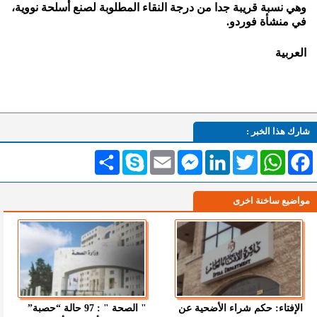
وهي نسبة قريبة جدا من درجة النقاء المطلوبة لصنع أسلحة نووية،
في منشأة فوردو.
العربية
شارك هذا الخبر :
Facebook
WhatsApp
Twitter
LinkedIn
Messenger
Email
Skype
انشر
مواضيع ساخنة اخرى
الإفتاء: حكم شراء الأضحية عن
" الصحة " : 97 حالة “حصبة”