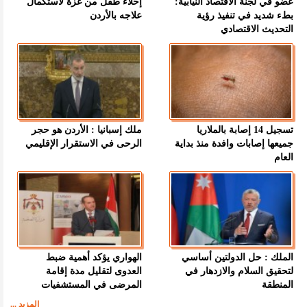
عضو في لجنة الاقتصاد النيابية:
إخلاء طفل من غزة لاستكمال
بطء شديد في تنفيذ رؤية
علاجه بالأردن
التحديث الاقتصادي
تسجيل 14 إصابة بالملاريا
ملك إسبانيا : الأردن هو حجر
جميعها إصابات وافدة منذ بداية
الرحى في الاستقرار الإقليمي
العام
الملك : حل الدولتين أساسي
الهواري يؤكد أهمية ضبط
لتحقيق السلام والازدهار في
العدوى لتقليل مدة إقامة
المنطقة
المرضى في المستشفيات
المزيد ...