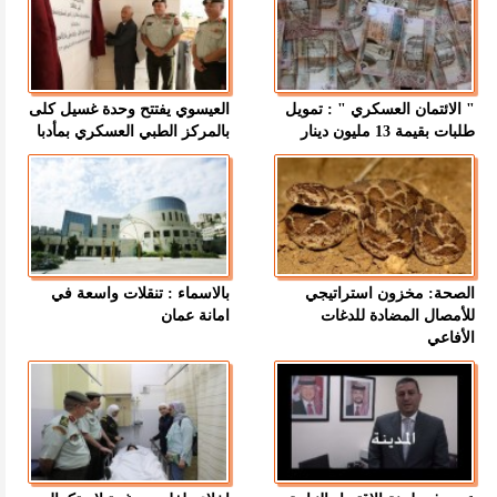
" الائتمان العسكري " : تمويل
العيسوي يفتتح وحدة غسيل كلى
طلبات بقيمة 13 مليون دينار
بالمركز الطبي العسكري بمأدبا
الصحة: مخزون استراتيجي
بالاسماء : تنقلات واسعة في
للأمصال المضادة للدغات
امانة عمان
الأفاعي