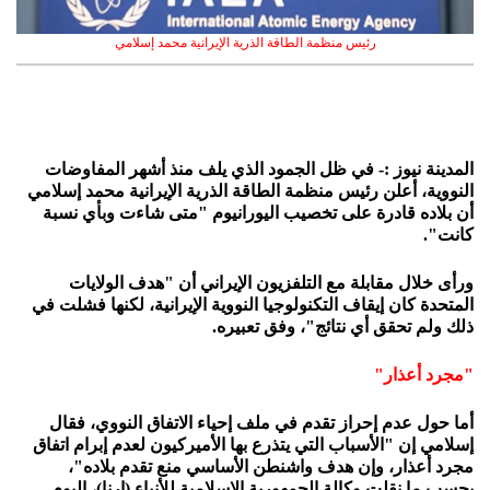
رئيس منظمة الطاقة الذرية الإيرانية محمد إسلامي
المدينة نيوز :- في ظل الجمود الذي يلف منذ أشهر المفاوضات
النووية، أعلن رئيس منظمة الطاقة الذرية الإيرانية محمد إسلامي
أن بلاده قادرة على تخصيب اليورانيوم "متى شاءت وبأي نسبة
كانت".
ورأى خلال مقابلة مع التلفزيون الإيراني أن "هدف الولايات
المتحدة كان إيقاف التكنولوجيا النووية الإيرانية، لكنها فشلت في
ذلك ولم تحقق أي نتائج"، وفق تعبيره.
"مجرد أعذار"
أما حول عدم إحراز تقدم في ملف إحياء الاتفاق النووي، فقال
إسلامي إن "الأسباب التي يتذرع بها الأميركيون لعدم إبرام اتفاق
مجرد أعذار، وإن هدف واشنطن الأساسي منع تقدم بلاده"،
بحسب ما نقلت وكالة الجمهورية الإسلامية للأنباء (إرنا)، اليوم