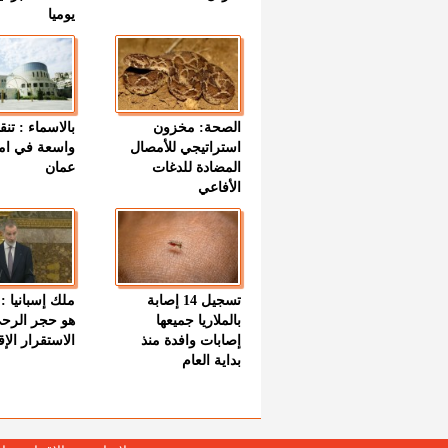
يوميا
الصحة: مخزون
بالاسماء : تنق
استراتيجي للأمصال
واسعة في اما
المضادة للدغات
عمان
الأفاعي
تسجيل 14 إصابة
ملك إسبانيا : 
بالملاريا جميعها
هو حجر الرح
إصابات وافدة منذ
الاستقرار الإ
بداية العام