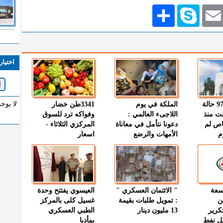
Emai
Skype
انشر
اختيار
لا يوج
" الصحة " : 97 حالة
الملكة في يوم
3341طن خضار
ت منذ
اللاجىء العالمي :
وفواكه ترد للسوق
اص لم
دعونا نتأمل في معاناة
المركزي الثلاثاء -
م
الأمهات والرضع
اسعار
وسعة
" الائتمان العسكري "
العيسوي يفتتح وحدة
ن
: تمويل طلبات بقيمة
غسيل كلى بالمركز
كرير
13 مليون دينار
الطبي العسكري
ميل نفط
بمأدبا