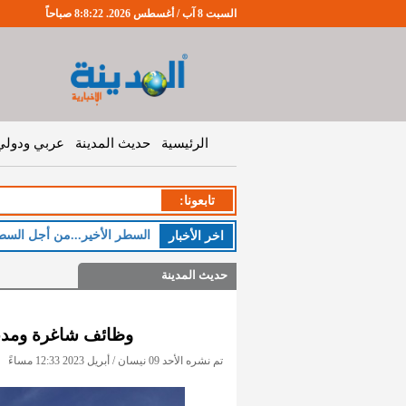
السبت 8 آب / أغسطس 2026. 8:8:23 صباحاً
الرئيسية
حديث المدينة
عربي ودولي
تابعونا:
السطر الأخير...من أجل السط
اخر اﻷخبار
حديث المدينة
وظائف شاغرة ومدعو
تم نشره الأحد 09 نيسان / أبريل 2023 12:33 مساءً