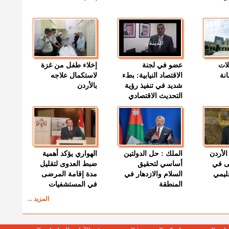
لات
عضو في لجنة
إخلاء طفل من غزة
نة
الاقتصاد النيابية: بطء
لاستكمال علاجه
شديد في تنفيذ رؤية
بالأردن
التحديث الاقتصادي
الأردن
الملك : حل الدولتين
الهواري يؤكد أهمية
ى في
أساسي لتحقيق
ضبط العدوى لتقليل
قليمي
السلام والازدهار في
مدة إقامة المرضى
المنطقة
في المستشفيات
المزيد ...