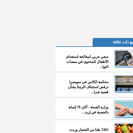
ع ذات علاقة
سعي عربي لمعالجة استخدام
الأطفال للمحتوى في منصات
التوا...
محكمة الكاس في سويسرا
ترفض استئناف الرمثا بشأن
قضية شرا...
وزارة الصحة : أكثر 70 إصابة
بالحصبة في إربد...
3363 طنا من الخضار وردت