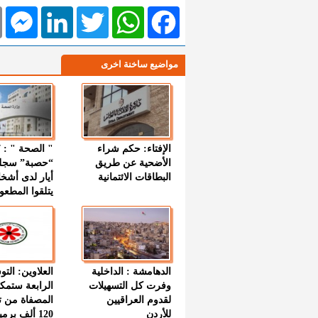
l
Messenger
LinkedIn
Twitter
WhatsApp
Facebook
مواضيع ساخنة اخرى
الإفتاء: حكم شراء
الأضحية عن طريق
“حصبة” سجل
البطاقات الائتمانية
أيار لدى أشخ
يتلقوا المطعو
الدهامشة : الداخلية
العلاوين: الت
وفرت كل التسهيلات
الرابعة ستمك
لقدوم العراقيين
المصفاة من ت
للأردن
120 ألف بر