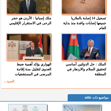
تسجيل 14 إصابة بالملاريا
ملك إسبانيا : الأردن هو حجر
جميعها إصابات وافدة منذ بداية
الرحى في الاستقرار الإقليمي
العام
الملك : حل الدولتين أساسي
الهواري يؤكد أهمية ضبط
لتحقيق السلام والازدهار في
العدوى لتقليل مدة إقامة
المنطقة
المرضى في المستشفيات
المزيد ...
مواضيع ذات علاقة