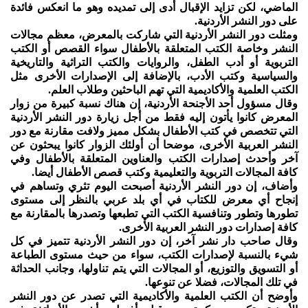
الماضي، لكن تزايد الإقبال أدى إلى تمديده وهو ما انعكس فائدة
على دور النشر الأردنية.
ومثلت دور النشر الأردنية التي شاركت بالمعرض، معظم مجالات
النشر وخاصة الكتب المتعلقة بالأطفال سواء القصص أو الكتب
التربوية أو أدب الطفل، والروايات والكتب التراثية والتاريخية
والسياسية وكتب الأدب، بالإضافة إلى الإصدارات الأخرى مثل
الكتب العلمية والأكاديمية التي تهم الباحثين وطلاب العلم.
وقال مسؤول أحد الأجنحة الأردنية، إن هناك نسبة كبيرة من زوار
المعرض كانوا يأتون إليه فقط من أجل زيارة دور النشر الأردنية
التي تتخصص في كتب الأطفال بشكل مميز ولافت مقارنة مع دور
النشر العربية الأخرى، موضحا أن أولئك الزوار كانوا يبحثون عن
آخر وأحدث إصدارات الكتب والعناوين المتعلقة بالأطفال وفي
كافة المجالات التربوية والتعليمية وكتب قصص الأطفال أيضا.
وأضاف، إن دور النشر الأردنية أصبحت اليوم تثري وتساهم في
إنجاح أي معرض للكتاب في أي بلد عربي بالنظر إلى مستوى
تطورها وتطور وتنافسية الكتب التي تطبعها وتصدرها بالمقارنة مع
كافة إصدارات دور النشر العربية الأخرى.
وقال صاحب دار نشر آخر، إن دور النشر الأردنية تتميز في كل
شيء بالنسبة لإصدارات الكتب، سواء من حيث مستوى الطباعة
أو التسويق والتوزيع، أو المجالات التي يتم تناولها، وجانب الحداثة
في تلك المجالات، فضلا عن تنوعها.
وأوضح أن الكتب العلمية والأكاديمية التي تصدر عن دور النشر