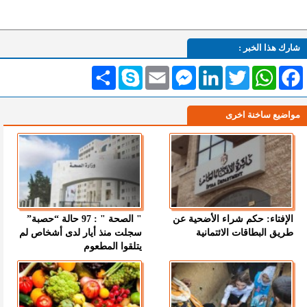
شارك هذا الخبر :
Facebook
WhatsApp
Twitter
LinkedIn
Messenger
Email
Skype
انشر
مواضيع ساخنة اخرى
الإفتاء: حكم شراء الأضحية عن
" الصحة " : 97 حالة “حصبة”
طريق البطاقات الائتمانية
سجلت منذ أيار لدى أشخاص لم
يتلقوا المطعوم