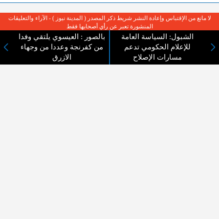
لا مانع من الإقتباس وإعادة النشر شريط ذكر المصدر ( المدينة نيوز ) - الآراء والتعليقات
المنشورة تعبر عن رأي أصحابها فقط
الشبول: السياسة العامة
بالصور : العيسوي يلتقي وفدا
للإعلام الحكومي تدعم
من كفرنجة وعددا من وجهاء
مسارات الإصلاح
الازرق
عن المدينة الإخبارية
المدينة الإخبارية صحيفة الكترونية شاملة تابعة لشركة قنوات البث
الاردنية تنقل الاخبار المحلية الأردنية وأخبار فلسطين وأبرز الأخبار
العربية والدولية لحظة حدوثها بمهنية رفيعة ليكون العالم بما يجري
فيه وحوله بين يديكم بالكلمة والصورة من مصادرها الحقيقية.
عن الشركة
اتصل بنا
الهيكل التنظيمي
اعلن معنا
ارسل خبر او صورة