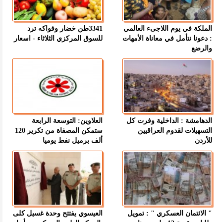
الملكة في يوم اللاجىء العالمي
3341طن خضار وفواكه ترد
: دعونا نتأمل في معاناة الأمهات
للسوق المركزي الثلاثاء - اسعار
والرضع
الدهامشة : الداخلية وفرت كل
العلاوين: التوسعة الرابعة
التسهيلات لقدوم العراقيين
ستمكن المصفاة من تكرير 120
للأردن
ألف برميل نفط يوميا
" الائتمان العسكري " : تمويل
العيسوي يفتتح وحدة غسيل كلى