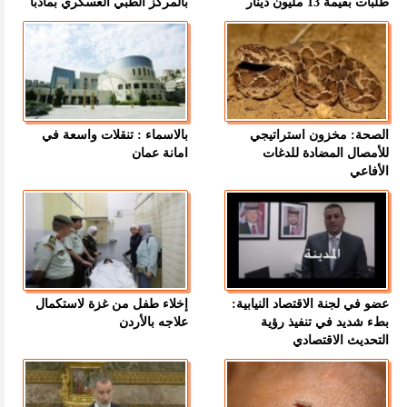
طلبات بقيمة 13 مليون دينار
بالمركز الطبي العسكري بمأدبا
الصحة: مخزون استراتيجي
بالاسماء : تنقلات واسعة في
للأمصال المضادة للدغات
امانة عمان
الأفاعي
عضو في لجنة الاقتصاد النيابية:
إخلاء طفل من غزة لاستكمال
بطء شديد في تنفيذ رؤية
علاجه بالأردن
التحديث الاقتصادي