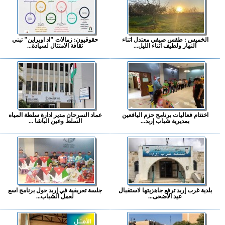
الخميس : طقس صيفي معتدل اثناء
حقوقيون: زمالات "اد اوبراين" تبني
النهار ولطيف اثناء الليل...
ثقافة الامتثال لسيادة...
اختتام فعاليات برنامج حزم اليافعين
عماد السرحان مدير ادارة سلطة المياه
بمديرية شباب إربد...
السلط وعين الباشا ...
بلدية غرب إربد ترفع جاهزيتها لاستقبال
جلسة تعريفية في إربد حول برنامج اسع
عيد الأضحى...
لعمل الشباب...