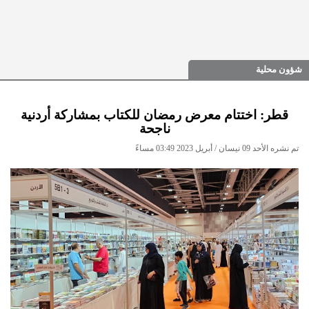
شؤون محلية
قطر: اختتام معرض رمضان للكتاب بمشاركة أردنية
ناجحة
تم نشره الأحد 09 نيسان / أبريل 2023 03:49 مساءً