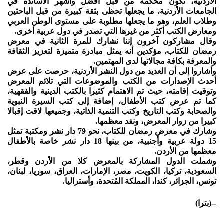
الأردنية، تكون محكمة من قبل أفضل وأشهر الأساتذة في
الجامعات الأردنية، ما يجعلها تحظى بثقة كبيرة من قبل الباحثين
وطلاب العلم، وهو ما يجعلها مطلوبة على مستوى الوطن العربي
ومعارض الكتب أكثر من غيرها التي تصدر في دول عربية أخرى.
وقال مشاركون آخرون إننا نشارك للمرة الثانية في معرض
رمضان للكتاب، مؤكدين أنه يمثل مبادرة متميزة لتعزيز الثقافة
والمعرفة بكافة مجالاتها لدى المهتمين.
وأشاروا إلى أن العديد من دول النشر الأردنية، حرصت على عرض
أحدث الإصدارات من الكتب والموضوعات التي تلائم المعرض
وتوقيت إقامته، حيث تم الاهتمام كثيرا بالكتب الدينية والفقهية،
كما تم عرض كتب الأطفال، إضافة إلى كتب السيرة النبوية
والصحابة وكتب التاريخ وكتب التنمية الذاتية، وجميعها لاقت إقبالا
كبيرا من زوار المعرض، ونفد معظمها.
وشارك في معرض رمضان للكتاب، نحو 79 دار نشر ومكتبة تمثل
15 دولة عربية وأجنبية، من بينها 18 دار نشر خاصة بالأطفال
معظمها من الأردن.
وشملت الدول المشاركة بالمعرض كلا من الأردن وقطر،
السعودية، تركيا، الكويت، مصر، الإمارات، العراق، سوريا، لبنان،
تونس، الجزائر، كندا، المملكة المُتحدة، وأستراليا.
--(بترا)