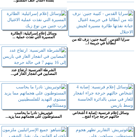
بشدة أعمال عنف المستو...
وسائل إعلام إسرائيلية: الطائرة
المسيرة التي نفذت عملية ...
سرايا القدس - كتيبة جنين: نزف ثلة من
أبطالنا في جريمة ا...
الشرطة الفرنسية: ارتفاع عدد
المصابين في انفجار الغاز في...
وسائل إعلام فرنسية: إصابة 4 أشخاص
غوتيريش: نادرا ما يحاسب
حالتهم حرجة جراء انفج...
المستوطنون على هجماتهم مما يزيد...