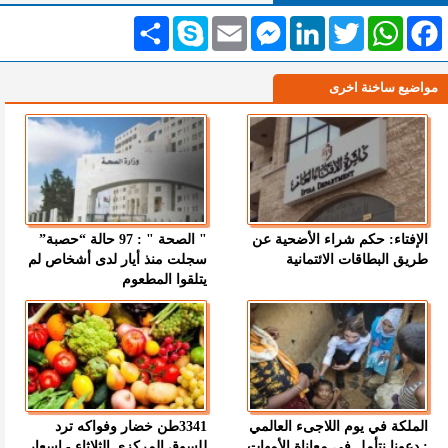
Facebook
WhatsApp
Twitter
LinkedIn
Messenger
Email
Skype
انشر
مواضيع ساخنة اخرى
الإفتاء: حكم شراء الأضحية عن
" الصحة " : 97 حالة “حصبة”
طريق البطاقات الائتمانية
سجلت منذ أيار لدى أشخاص لم
يتلقوا المطعوم
الملكة في يوم اللاجىء العالمي
3341طن خضار وفواكه ترد
: دعونا نتأمل في معاناة الأمهات
للسوق المركزي الثلاثاء - اسعار