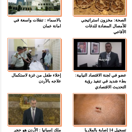
الصحة: مخزون استراتيجي
بالاسماء : تنقلات واسعة في
للأمصال المضادة للدغات
امانة عمان
الأفاعي
عضو في لجنة الاقتصاد النيابية:
إخلاء طفل من غزة لاستكمال
بطء شديد في تنفيذ رؤية
علاجه بالأردن
التحديث الاقتصادي
تسجيل 14 إصابة بالملاريا
ملك إسبانيا : الأردن هو حجر