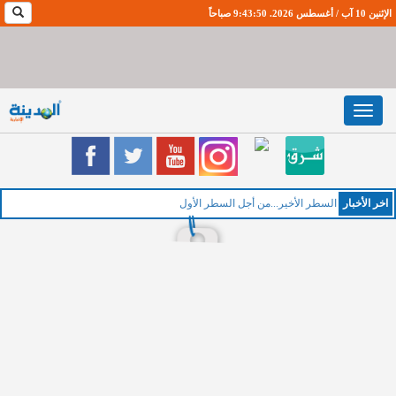
الإثنين 10 آب / أغسطس 2026. 9:43:51 صباحاً
Toggle
navigation
اخر اﻷخبار
السطر الأخير...من أجل السطر الأول