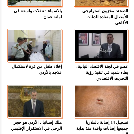
الصحة: مخزون استراتيجي
بالاسماء : تنقلات واسعة في
للأمصال المضادة للدغات
امانة عمان
الأفاعي
عضو في لجنة الاقتصاد النيابية:
إخلاء طفل من غزة لاستكمال
بطء شديد في تنفيذ رؤية
علاجه بالأردن
التحديث الاقتصادي
تسجيل 14 إصابة بالملاريا
ملك إسبانيا : الأردن هو حجر
جميعها إصابات وافدة منذ بداية
الرحى في الاستقرار الإقليمي