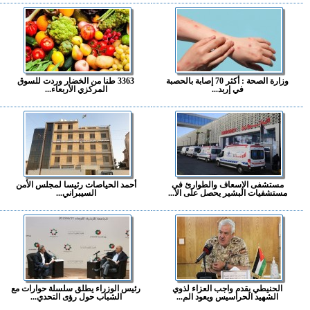
وزارة الصحة : أكثر 70 إصابة بالحصبة
3363 طنا من الخضار وردت للسوق
في إربد...
المركزي الأربعاء...
مستشفى الإسعاف والطوارئ في
أحمد الحياصات رئيسا لمجلس الأمن
مستشفيات البشير يحصل على الا...
السيبراني...
الحنيطي يقدم واجب العزاء لذوي
رئيس الوزراء يطلق سلسلة حوارات مع
الشهيد الحراسيس ويعود الم...
الشباب حول رؤى التحدي...