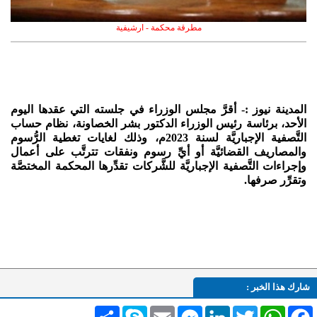
مطرقة محكمة - ارشيفية
المدينة نيوز :- أقرَّ مجلس الوزراء في جلسته التي عقدها اليوم
الأحد، برئاسة رئيس الوزراء الدكتور بشر الخصاونة، نظام حساب
التَّصفية الإجباريَّة لسنة 2023م، وذلك لغايات تغطية الرُّسوم
والمصاريف القضائيَّة أو أيِّ رسوم ونفقات تترتَّب على أعمال
وإجراءات التَّصفية الإجباريَّة للشَّركات تقدِّرها المحكمة المختصَّة
وتقرِّر صرفها.
شارك هذا الخبر :
Facebook
WhatsApp
Twitter
LinkedIn
Messenger
Email
Skype
انشر