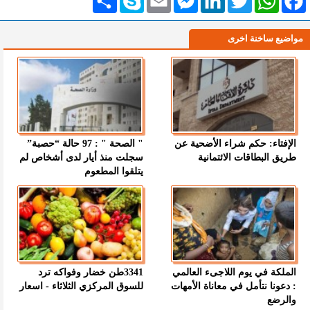
مواضيع ساخنة اخرى
الإفتاء: حكم شراء الأضحية عن
" الصحة " : 97 حالة “حصبة”
طريق البطاقات الائتمانية
سجلت منذ أيار لدى أشخاص لم
يتلقوا المطعوم
الملكة في يوم اللاجىء العالمي
3341طن خضار وفواكه ترد
: دعونا نتأمل في معاناة الأمهات
للسوق المركزي الثلاثاء - اسعار
والرضع