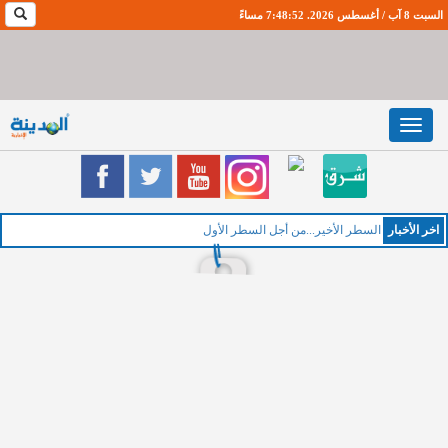
السبت 8 آب / أغسطس 2026. 7:48:53 مساءً
Toggle
navigation
اخر اﻷخبار
السطر الأخير...من أجل السطر الأول