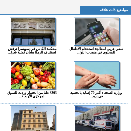
مواضيع ذات علاقة
سعي عربي لمعالجة استخدام الأطفال
محكمة الكاس في سويسرا ترفض
للمحتوى في منصات التوا...
استئناف الرمثا بشأن قضية شرا...
وزارة الصحة : أكثر 70 إصابة بالحصبة
3363 طنا من الخضار وردت للسوق
في إربد...
المركزي الأربعاء...