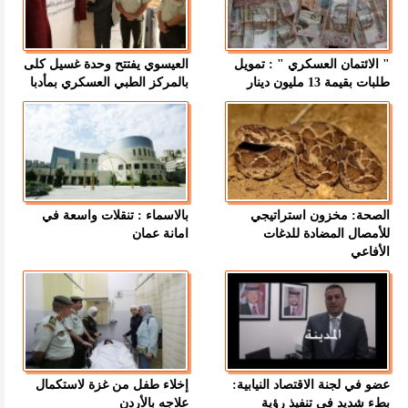
" الائتمان العسكري " : تمويل
العيسوي يفتتح وحدة غسيل كلى
طلبات بقيمة 13 مليون دينار
بالمركز الطبي العسكري بمأدبا
الصحة: مخزون استراتيجي
بالاسماء : تنقلات واسعة في
للأمصال المضادة للدغات
امانة عمان
الأفاعي
عضو في لجنة الاقتصاد النيابية:
إخلاء طفل من غزة لاستكمال
بطء شديد في تنفيذ رؤية
علاجه بالأردن