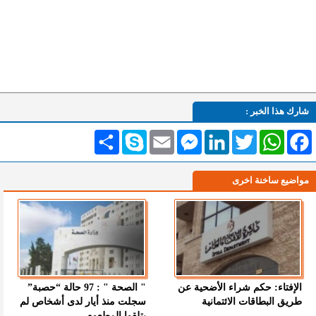
شارك هذا الخبر :
Facebook
WhatsApp
Twitter
LinkedIn
Messenger
Email
Skype
انشر
مواضيع ساخنة اخرى
الإفتاء: حكم شراء الأضحية عن
" الصحة " : 97 حالة “حصبة”
طريق البطاقات الائتمانية
سجلت منذ أيار لدى أشخاص لم
يتلقوا المطعوم