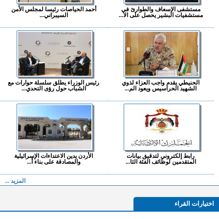
مستشفى الإسعاف والطوارئ في
أحمد الحياصات رئيسا لمجلس الأمن
مستشفيات البشير يحصل على الا...
السيبراني...
الحنيطي يقدم واجب العزاء لذوي
رئيس الوزراء يطلق سلسلة حوارات مع
الشهيد الحراسيس ويعود الم...
الشباب حول رؤى التحدي...
رابط إلكتروني لتدقيق بيانات
الأردن يدين الاعتداءات الإسرائيلية
المتقدمين لوظائف الفئة الثا...
والمصادقة على بناء أ...
المزيد ...
اختيارات القراء