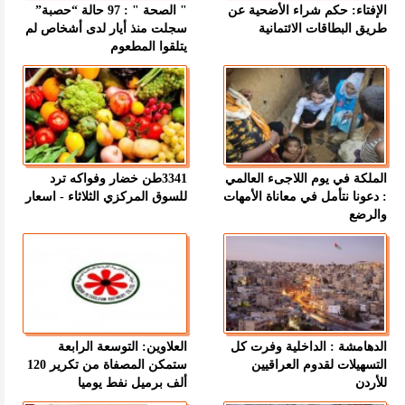
الإفتاء: حكم شراء الأضحية عن
" الصحة " : 97 حالة “حصبة”
طريق البطاقات الائتمانية
سجلت منذ أيار لدى أشخاص لم
يتلقوا المطعوم
الملكة في يوم اللاجىء العالمي
3341طن خضار وفواكه ترد
: دعونا نتأمل في معاناة الأمهات
للسوق المركزي الثلاثاء - اسعار
والرضع
الدهامشة : الداخلية وفرت كل
العلاوين: التوسعة الرابعة
التسهيلات لقدوم العراقيين
ستمكن المصفاة من تكرير 120
للأردن
ألف برميل نفط يوميا