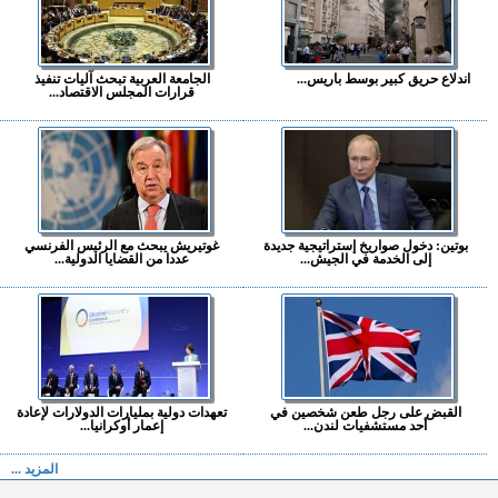
اندلاع حريق كبير بوسط باريس...
الجامعة العربية تبحث آليات تنفيذ
قرارات المجلس الاقتصاد...
بوتين: دخول صواريخ إستراتيجية جديدة
غوتيريش يبحث مع الرئيس الفرنسي
إلى الخدمة في الجيش...
عددا من القضايا الدولية...
القبض على رجل طعن شخصين في
تعهدات دولية بمليارات الدولارات لإعادة
أحد مستشفيات لندن...
إعمار أوكرانيا...
المزيد ...