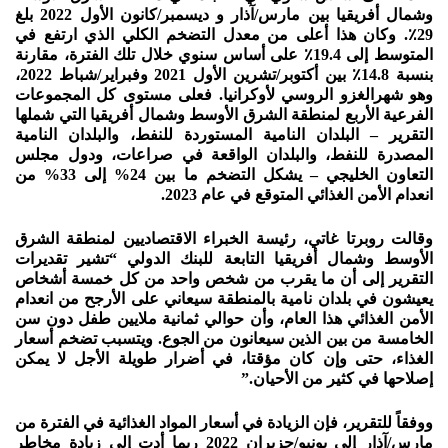
وشمال أفريقيا بين مارس/آذار و ديسمبر/كانون الأول 2022 بلغ
29٪. وكان هذا أعلى من معدل التضخم الكلي الذي ارتفع في
المتوسط إلى 19.4٪ على أساس سنوي خلال تلك الفترة، مقارنة
بنسبة 14.8٪ بين أكتوبر/تشرين الأول 2021 وفبراير/شباط 2022،
وهو شهرالغزو الروسي لأوكرانيا. فعلى مستوى كل المجموعات
الفرعية الأربع لمنطقة الشرق الأوسط وشمال أفريقيا التي شملها
التقرير – البلدان النامية المستوردة للنفط، والبلدان النامية
المصدرة للنفط، والبلدان الواقعة في صراعات، ودول مجلس
التعاون الخليجي – يشكل التضخم ما بين 24% إلى 33% من
انعدام الأمن الغذائي المتوقع في عام 2023.
وقالت روبرتا غاتي، رئيسة الخبراء الاقتصاديين لمنطقة الشرق
الأوسط وشمال أفريقيا التابعة للبنك الدولي “تشير تقديرات
التقرير إلى أن ما يقرب من شخص واحد من كل خمسة أشخاص
يعيشون في بلدان نامية بالمنطقة سيعاني على الأرجح من انعدام
الأمن الغذائي هذا العام، وأن حوالي ثمانية ملايين طفل دون سن
الخامسة من بين الذين سيعانون من الجوع. ويتسبب تضخم أسعار
الغذاء، حتى وإن كان مؤقتا، في أضرار طويلة الأجل لا يمكن
إصلاحها في كثير من الأحيان.”
ووفقاً للتقرير، فإن الزيادة في أسعار المواد الغذائية في الفترة من
مارس/آذار إلى يونيو/حزيران 2022 ربما أدت إلى زيادة مخاطر