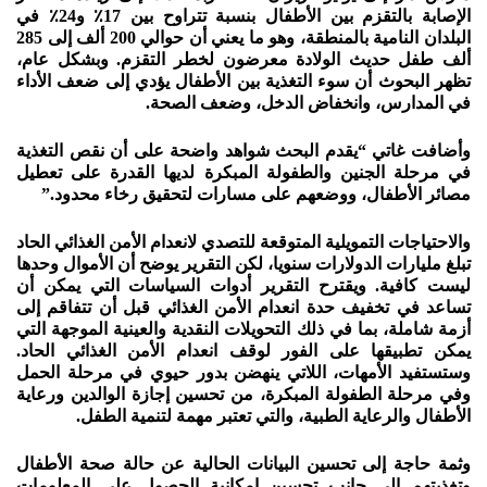
الإصابة بالتقزم بين الأطفال بنسبة تتراوح بين 17٪ و24٪ في
البلدان النامية بالمنطقة، وهو ما يعني أن حوالي 200 ألف إلى 285
ألف طفل حديث الولادة معرضون لخطر التقزم. وبشكل عام،
تظهر البحوث أن سوء التغذية بين الأطفال يؤدي إلى ضعف الأداء
في المدارس، وانخفاض الدخل، وضعف الصحة.
وأضافت غاتي “يقدم البحث شواهد واضحة على أن نقص التغذية
في مرحلة الجنين والطفولة المبكرة لديها القدرة على تعطيل
مصائر الأطفال، ووضعهم على مسارات لتحقيق رخاء محدود.”
والاحتياجات التمويلية المتوقعة للتصدي لانعدام الأمن الغذائي الحاد
تبلغ مليارات الدولارات سنويا، لكن التقرير يوضح أن الأموال وحدها
ليست كافية. ويقترح التقرير أدوات السياسات التي يمكن أن
تساعد في تخفيف حدة انعدام الأمن الغذائي قبل أن تتفاقم إلى
أزمة شاملة، بما في ذلك التحويلات النقدية والعينية الموجهة التي
يمكن تطبيقها على الفور لوقف انعدام الأمن الغذائي الحاد.
وستستفيد الأمهات، اللاتي ينهضن بدور حيوي في مرحلة الحمل
وفي مرحلة الطفولة المبكرة، من تحسين إجازة الوالدين ورعاية
الأطفال والرعاية الطبية، والتي تعتبر مهمة لتنمية الطفل.
وثمة حاجة إلى تحسين البيانات الحالية عن حالة صحة الأطفال
وتغذيتهم إلى جانب تحسين إمكانية الحصول على المعلومات