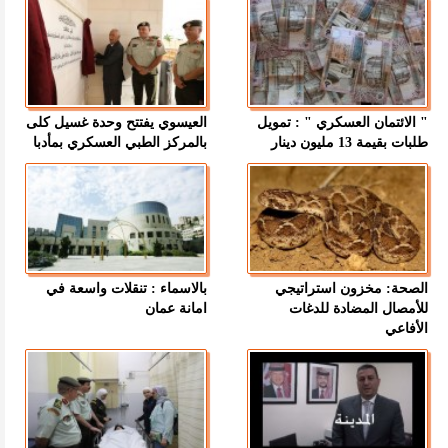
" الائتمان العسكري " : تمويل
العيسوي يفتتح وحدة غسيل كلى
طلبات بقيمة 13 مليون دينار
بالمركز الطبي العسكري بمأدبا
الصحة: مخزون استراتيجي
بالاسماء : تنقلات واسعة في
للأمصال المضادة للدغات
امانة عمان
الأفاعي