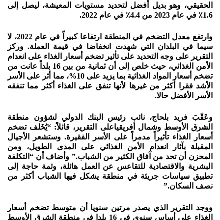
الحقيقي، وهو بديل أفضل لتحديد مستويات المعيشة، ليصل إلى
1.6٪ في عام 2023 من 4.4٪ في عام 2022.
وارتفع معدل التضخم في المنطقة ارتفاعا كبيراً في عام 2022، لا
سيما في البلدان التي شهدت انخفاضا في قيمة العملة. وركز
التقرير على وجه التحديد على تأثير تضخم أسعار الغذاء على انعدام
الأمن الغذائي، حيث خلص إلى أن ثمانية من بين 16 بلداً عانت من
تضخم أسعار المواد الغذائية بما يزيد على 10%، مما أثر على الأسر
الأشد فقرا أكثر من غيرها لأنها تنفق على الغذاء أكثر مما تنفقه
الأسر الأفضل حالا.
وعَقّبَ فريد بلحاج، نائب رئيس البنك الدولي لشؤون منطقة
الشرق الأوسط وشمال أفريقياعلى التقرير، قائلاً: “يُخَلف تضخم
أسعار الغذاء تأثيراً مدمراً على الأسر الفقيرة. وستشعر الأجيال
المقبلة بآثار انعدام الأمن الغذائي على المدى الطويل، ومن
المحزن أن تحد من آفاق الكثير من الشباب.” وأضاف أن “التكلفة
البشرية والاقتصادية للتقاعس عن العمل هائلة، وثمة حاجة إلى
تطبيق سياسات جريئة في منطقة يشكل فيها الشباب أكثر من
نصف السكان.”
ووجد التقرير الذي يصدر مرتين سنويا أن متوسط تضخم أسعار
الغذاء على أساس سنوي في 16 بلدا في منطقة الشرق الأوسط