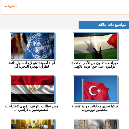
المزيد ...
مواضيع ذات علاقة
خبراء مستقلون من الأمم المتحدة
لجنة أممية تدعو لإيجاد حلول دائمة
يؤكدون على حق عودة اللاج...
لطرق الهجرة البحرية ا...
تركيا تجري محادثات دولية لإنشاء
مصر تطالب بالوقف الفوري لاعتداءات
محطتين نوويتين...
المستوطنين بالأراضي ا...