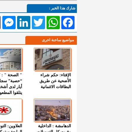
شارك هذا الخبر :
l
Messenger
LinkedIn
Twitter
WhatsApp
Facebook
مواضيع ساخنة اخرى
الإفتاء: حكم شراء
الأضحية عن طريق
“حصبة” سجل
البطاقات الائتمانية
أيار لدى أشخ
يتلقوا المطعو
الدهامشة : الداخلية
العلاوين: الت
وفرت كل التسهيلات
الرابعة ستمك