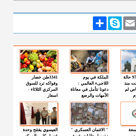
Emai
Skype
انشر
" الصحة " : 97 حالة
الملكة في يوم
3341طن خضار
ت منذ
اللاجىء العالمي :
وفواكه ترد للسوق
اص لم
دعونا نتأمل في معاناة
المركزي الثلاثاء -
م
الأمهات والرضع
اسعار
وسعة
" الائتمان العسكري "
العيسوي يفتتح وحدة
ن
: تمويل طلبات بقيمة
غسيل كلى بالمركز