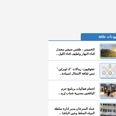
ع ذات علاقة
الخميس : طقس صيفي معتدل
اثناء النهار ولطيف اثناء الليل...
حقوقيون: زمالات "اد اوبراين"
تبني ثقافة الامتثال لسيادة...
اختتام فعاليات برنامج حزم
اليافعين بمديرية شباب إربد...
عماد السرحان مدير ادارة سلطة
المياه السلط وعين الباشا ...