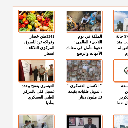
" الصحة " : 97 حالة
الملكة في يوم
3341طن خضار
ت منذ
اللاجىء العالمي :
وفواكه ترد للسوق
اص لم
دعونا نتأمل في معاناة
المركزي الثلاثاء -
م
الأمهات والرضع
اسعار
وسعة
" الائتمان العسكري "
العيسوي يفتتح وحدة
ن
: تمويل طلبات بقيمة
غسيل كلى بالمركز
كرير
13 مليون دينار
الطبي العسكري
ميل نفط
بمأدبا