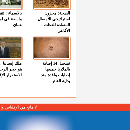
الصحة: مخزون
بالاسماء : تنق
استراتيجي للأمصال
واسعة في اما
المضادة للدغات
عمان
الأفاعي
تسجيل 14 إصابة
ملك إسبانيا : 
بالملاريا جميعها
هو حجر الرح
إصابات وافدة منذ
الاستقرار الإ
بداية العام
لا مانع من الإقتباس وإ