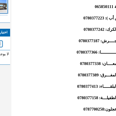
0
07803772
0780377
اختيار
0780377187
ا: 0780377366
لا يوج
0780377338
 0780377389
: 0780377413
 0780377158
0787700