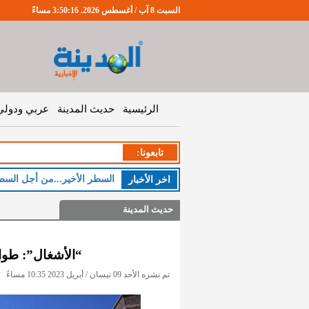
السبت 8 آب / أغسطس 2026. 3:50:17 مساءً
الرئيسية
حديث المدينة
عربي ودولي
تابعونا:
ا
اخر اﻷخبار
حديث المدينة
“الأشغال”: طو
تم نشره الأحد 09 نيسان / أبريل 2023 10:35 مساءً