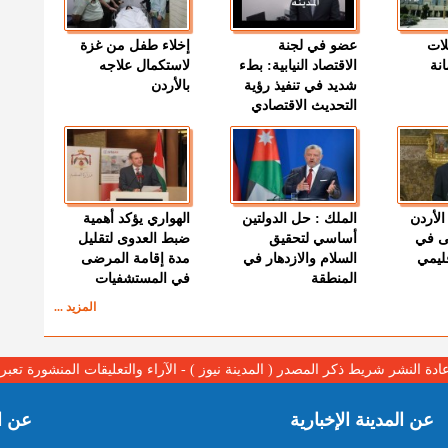
لات
عضو في لجنة
إخلاء طفل من غزة
نة
الاقتصاد النيابية: بطء
لاستكمال علاجه
شديد في تنفيذ رؤية
بالأردن
التحديث الاقتصادي
الأردن
الملك : حل الدولتين
الهواري يؤكد أهمية
ى في
أساسي لتحقيق
ضبط العدوى لتقليل
قليمي
السلام والازدهار في
مدة إقامة المرضى
المنطقة
في المستشفيات
المزيد ...
عادة النشر شريط ذكر المصدر ( المدينة نيوز ) - الآراء والتعليقات المنشورة تع
عن المدينة الإخبارية
عن ا