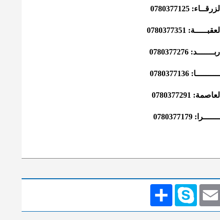
0780377125
: 0780377351
 0780377276
 0780377136
078037729
0780377179
Emai
Skype
انشر