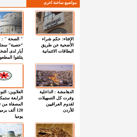
مواضيع ساخنة اخرى
الإفتاء: حكم شراء
الأضحية عن طريق
“حصبة” سجل
البطاقات الائتمانية
أيار لدى أشخ
يتلقوا المطعو
الدهامشة : الداخلية
العلاوين: الت
وفرت كل التسهيلات
الرابعة ستمك
لقدوم العراقيين
المصفاة من ت
للأردن
120 ألف بر
يوميا