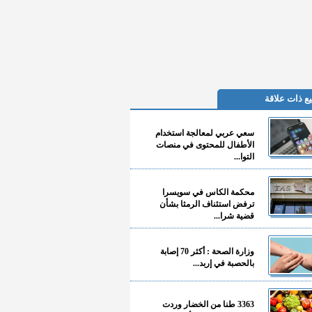
ع ذات علاقة
سعي عربي لمعالجة استخدام
الأطفال للمحتوى في منصات
التوا...
محكمة الكاس في سويسرا
ترفض استئناف الرمثا بشأن
قضية شرا...
وزارة الصحة : أكثر 70 إصابة
بالحصبة في إربد...
3363 طنا من الخضار وردت