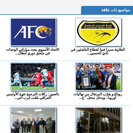
مواضيع ذات علاقة
العلاونة مديرا فنيا لقطاع الناشئين في
الاتحاد الآسيوي يحدد مباراتي الوحدات
نادي الحسين...
في ملحق دوري أبطال...
رونالدو يقرّب البرتغال من نهائيات
بالصور: ركلات الترجيح تتوج الأولمبي
أوروبا.. ويدخل سجل "غ...
العراقي بلقب غرب آس...