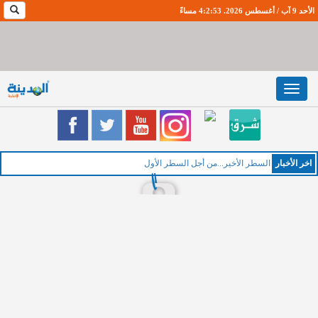
الأحد 9 آب / أغسطس 2026. 4:2:54 مساءً
Toggle
navigation
اخر اﻷخبار
السطر الأخير...من أجل السطر الأول