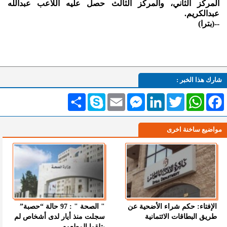
المركز الثاني، والمركز الثالث حصل عليه اللاعب عبدالله
عبدالكريم.
--(بترا)
شارك هذا الخبر :
Facebook
WhatsApp
Twitter
LinkedIn
Messenger
Email
Skype
انشر
مواضيع ساخنة اخرى
الإفتاء: حكم شراء الأضحية عن
" الصحة " : 97 حالة “حصبة”
طريق البطاقات الائتمانية
سجلت منذ أيار لدى أشخاص لم
يتلقوا المطعوم