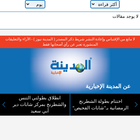
لا يوجد مقالات
لا مانع من الإقتباس وإعادة النشر شريط ذكر المصدر ( المدينة نيوز ) - الآراء والتعليقات
المنشورة تعبر عن رأي أصحابها فقط
عن المدينة الإخبارية
المدينة الإخبارية صحيفة الكترونية شاملة تابعة لشركة قنوات البث
انطلاق بطولتي التنس
اختتام بطولة الشطرنج
الاردنية تنقل الاخبار المحلية الأردنية وأخبار فلسطين وأبرز الأخبار
والشطرنج بمركز شابات دير
الرمضانية بـ"شابات الفحيص"
العربية والدولية لحظة حدوثها بمهنية رفيعة ليكون العالم بما يجري
أبي سعيد
فيه وحوله بين يديكم بالكلمة والصورة من مصادرها الحقيقية.
عن الشركة