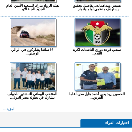
تفتيش ومداهمات.. تفاصيل تحقيق
هيئة الرواد تبارك للسعيد الأمين العام
يستهدف منظمي أولمبياد بار...
الجديد للجنة الاو...
سحب قرعة دوري الناشئات لكرة
16 سائقا يشاركون في الرالي
القدم...
الوطني...
الحسين إربد يعين أحمد هايل مدربا عاما
المنتخب الوطني للناشئين للجولف
للفريق...
يشارك في بطولة مصر الدول...
المزيد ...
اختيارات القراء