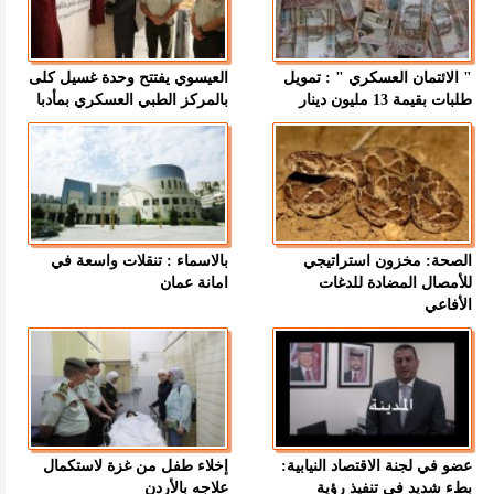
" الائتمان العسكري " : تمويل
العيسوي يفتتح وحدة غسيل كلى
طلبات بقيمة 13 مليون دينار
بالمركز الطبي العسكري بمأدبا
الصحة: مخزون استراتيجي
بالاسماء : تنقلات واسعة في
للأمصال المضادة للدغات
امانة عمان
الأفاعي
عضو في لجنة الاقتصاد النيابية:
إخلاء طفل من غزة لاستكمال
بطء شديد في تنفيذ رؤية
علاجه بالأردن