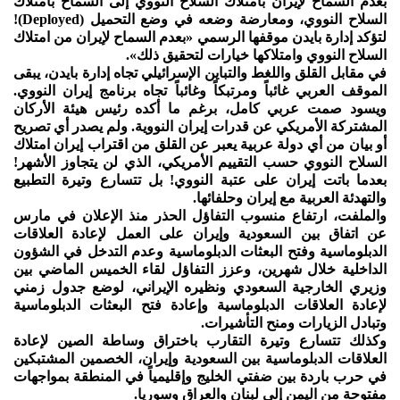
بعدم السماح لإيران بامتلاك السلاح النووي إلى السماح بامتلاك
السلاح النووي، ومعارضة وضعه في وضع التحميل (Deployed)!
لتؤكد إدارة بايدن موقفها الرسمي «بعدم السماح لإيران من امتلاك
السلاح النووي وامتلاكها خيارات لتحقيق ذلك».
في مقابل القلق واللغط والتباين الإسرائيلي تجاه إدارة بايدن، يبقى
الموقف العربي غائباً ومرتبكاً وغائباً تجاه برنامج إيران النووي.
ويسود صمت عربي كامل، برغم ما أكده رئيس هيئة الأركان
المشتركة الأمريكي عن قدرات إيران النووية. ولم يصدر أي تصريح
أو بيان من أي دولة عربية يعبر عن القلق من اقتراب إيران امتلاك
السلاح النووي حسب التقييم الأمريكي، الذي لن يتجاوز الأشهر!
بعدما باتت إيران على عتبة النووي! بل تتسارع وتيرة التطبيع
والتهدئة العربية مع إيران وحلفائها.
والملفت، ارتفاع منسوب التفاؤل الحذر منذ الإعلان في مارس
عن اتفاق بين السعودية وإيران على العمل لإعادة العلاقات
الدبلوماسية وفتح البعثات الدبلوماسية وعدم التدخل في الشؤون
الداخلية خلال شهرين، وعزز التفاؤل لقاء الخميس الماضي بين
وزيري الخارجية السعودي ونظيره الإيراني، لوضع جدول زمني
لإعادة العلاقات الدبلوماسية وإعادة فتح البعثات الدبلوماسية
وتبادل الزيارات ومنح التأشيرات.
وكذلك تتسارع وتيرة التقارب باختراق وساطة الصين لإعادة
العلاقات الدبلوماسية بين السعودية وإيران، الخصمين المشتبكين
في حرب باردة بين ضفتي الخليج وإقليمياً في المنطقة بمواجهات
مفتوحة من اليمن إلى لبنان والعراق وسوريا.