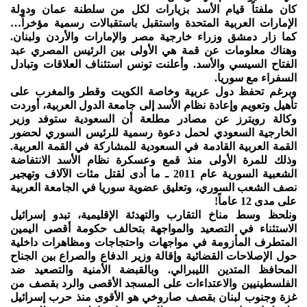
كان ملفتاً قيام الأسد بزيارات لكل من سلطنة عمان ودولة
الإمارات العربية المتحدة واستقبل باستقبالات رسمية مؤخراً…
كما زار دمشق وزراء خارجية مصر والإمارات والأردن ولبنان.
وهناك معلومات عن قمة هي الأولى بين الرئيس المصري عبد
الفتاح السيسي والأسد. وأعلنت تونس استئناف العلاقات وتبادل
السفراء مع سوريا.
وبرغم تحفظ دول عربية وخاصة الكويت وقطر والمغرب على
تأهيل وتعويم وإعادة نظام الأسد إلى جامعة الدول العربية، أوردت
وكالة رويترز عن مصادر مطلعة أن السعودية ستوفد وزير
الخارجية السعودي لحمل دعوة رسمية للرئيس السوري لحضور
القمة العربية القادمة في السعودية للمشاركة في القمة العربية.
وذلك للمرة الأولى منذ قمع وعسكرة نظام الأسد الانتفاضة
الشعبية السورية عام 2011 ـ ما أدى لقتل مئات الآلاف وتهجير
نصف الشعب السوري، وتعليق عضوية سوريا في الجامعة العربية
على مدى 12 عاماً!
ونلحظ وسط مناخ التقارب والتهدئة الإقليمية، تبدو إسرائيل
الاستثناء في التصعيد والمواجهة بتحالف حكومة أقصى اليمين
المتطرف المأزومة في مواجهات واحتجاجات ومظاهرات داخلية
حول الإصلاحات القضائية وإقالة وزير الدفاع والصراع بين الجناح
المحافظ المتدين الليبرالي. وبالقبضة الأمنية والتصعيد ضد
الفلسطينيين والاعتداءات على المسجد الأقصى والرد بقصف من
غزة وجنوب لبنان بقصف صاروخي هو الأقوى منذ حرب إسرائيل