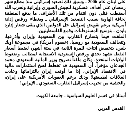
على لبنان عام 2006 ـ وسبق ذلك تصعيد إسرائيلي منذ مطلع شهر
رمضان على أهداف عسكرية للجيش السوري وإيرانية ولحزب الله
أسقطت قتلى دون انتقام من تلك الأطراف. ما يدفع المنطقة
لحافة الهاوية بسبب التصعيد الإسرائيلي ـ وبغطاء ورفض إدانة
أمريكية برغم تقويض إسرائيل حل الدولتين الذي يبقى شعار إدارة
بايدن ـ بتوسيع المستوطنات وقمع الفلسطينيين.
الملفت فيما يتسارع التقارب بين السعودية وإيران وأذرعها،
وتتحالف السعودية مع روسيا، (خصوم أمريكا) في مجموعة أوبك
بلس، بتخفيض انتاجه للمرة الثانية في ستة أشهر، لضبط أسعار
النفط. نشهد تحدي ورفض السعودية الاستجابة لمطالب وضغوط
الولايات المتحدة. وكان ملفتاً تصريح وزير المالية السعودي محمد
الجدعان مؤخراً، أن السعودية قد تخطط لضخ استثمارات مالية
في الاقتصاد الإيراني، إذا ما أوفت إيران بالتزاماتها وعادت
العلاقات لطبيعتها! وذلك برغم العقوبات الأمريكية على إيران،
والخشية من تخريب إسرائيل التقارب السعودي ـ الإيراني!
أستاذ في قسم العلوم السياسية ـ جامعة الكويت
القدس العربي