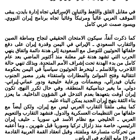
في مقابل القلق واللغط والتباين الإسرائيلي تجاه إدارة بايدن، يبقى
الموقف العربي غائباً ومرتبكاً وغائباً تجاه برنامج إيران النووي.
ويسود صمت عربي كامل
كما ذكرت آنفاً، سيكون الامتحان الحقيقي لنجاح وساطة الصين
والتقارب السعودي ـ الإيراني في اليمن وقدرة إيران على دفع
حلفائها الحوثيين للتوصل مع السعودية إلى هدنة دائمة واتفاق ينهي
الحرب التي تشهد هدنة غير معلنة منذ أكتوبر الماضي بعد عام
كامل من بدء الهدنة تحت إشراف الأمم المتحدة. وبذلك تنهي حالة
اللاحرب واللاسلم ـ لينخرط الحوثيون سياسياً في اليمن بحكومة
انتقالية وفتح الموانئ والمطارات واستفتاء يقرر مصير الجنوب
بكيان فيدرالي، وبضمانات ورعاية خليجية ودور عماني-إيراني-
دولي. ما يغير ديناميكية المنطقة، وفي حال تكرر النهج، تكون
إيران أوفت بتعهدها بعدم التدخل في الشؤون الداخلية. ما يعزز
بناء الثقة بنهج إيران الجديد يمكن البناء عليه.
كما يبقى ملفتاً التقارب العربي ليس مع إيران، ولكن أيضاً مع
حلفائها من التنظيمات العسكرية والدول. فنشهد التقارب والتعويم
العربي ـ الخليجي مع نظام الأسد في سوريا ـ حليف إيران
الرئيسي، خاصة منذ زلزال تركيا وسوريا قبل شهرين ـ وما أعقبه
من تحركات متسارعة وملفتة، وقبل انعقاد القمة العربية القادمة
في 19 مايو القادم في الرياض.