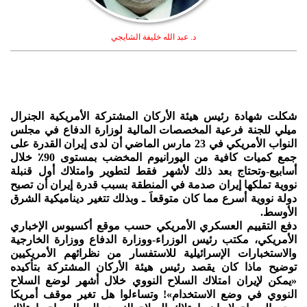
د. عبد الله خليفة الشايجي
شكلت شهادة رئيس هيئة الأركان المشتركة الأمريكية الجنرال
ميلي للجنة فرعية المخصصات المالية لوزارة الدفاع في مجلس
النواب الأمريكي في 23 مارس الماضي أن لدى إيران القدرة على
جمع كميات كافية من اليورانيوم المخضب بمستوى 90٪ خلال
أسابيع-وتحتاج بعد ذلك لأشهر فقط لتطوير وامتلاك أول قنبلة
نووية تملكها إيران صدمة في المنطقة بسبب قدرة إيران أن تصبح
دولة نووية أسرع مما كان متوقعاَ ـ وبذلك تتغير ديناميكية الشرق
الأوسط.
دفع التقييم العسكري الأمريكي حسب موقع أكسيوس الإخباري
الأمريكي، مكتب رئيس الوزراء-ووزارة الدفاع ووزارة الخارجية
والاستخبارات الإسرائيلية للاستفسار من نظرائهم الأمريكيين
توضيح ماذا كان يقصد رئيس هيئة الأركان المشتركة بتأكيده
«يمكن لإيران امتلاك السلاح النووي خلال أشهر لوضع السلاح
النووي في وضع الاستخدام»! وتساءلوا هل تغير موقف أمريكا