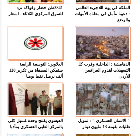
الملكة في يوم اللاجىء العالمي
3341طن خضار وفواكه ترد
: دعونا نتأمل في معاناة الأمهات
للسوق المركزي الثلاثاء - اسعار
والرضع
الدهامشة : الداخلية وفرت كل
العلاوين: التوسعة الرابعة
التسهيلات لقدوم العراقيين
ستمكن المصفاة من تكرير 120
للأردن
ألف برميل نفط يوميا
" الائتمان العسكري " : تمويل
العيسوي يفتتح وحدة غسيل كلى
طلبات بقيمة 13 مليون دينار
بالمركز الطبي العسكري بمأدبا