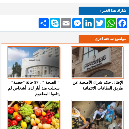
شارك هذا الخبر :
Facebook
WhatsApp
Twitter
LinkedIn
Messenger
Email
Skype
انشر
مواضيع ساخنة اخرى
الإفتاء: حكم شراء الأضحية عن
" الصحة " : 97 حالة “حصبة”
طريق البطاقات الائتمانية
سجلت منذ أيار لدى أشخاص لم
يتلقوا المطعوم