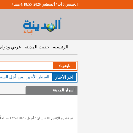
الخميس 6 آب / أغسطس 2026. 4:18:55 مساءً
الرئيسية
حديث المدينة
عربي ودولي
تابعونا:
السطر الأخير...من أجل السط
اخر اﻷخبار
اسرار المدينة
تم نشره الإثنين 10 نيسان / أبريل 2023 12:59 صباحاً