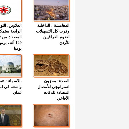
الدهامشة : الداخلية
العلاوين: الت
وفرت كل التسهيلات
الرابعة ستمك
لقدوم العراقيين
المصفاة من ت
للأردن
120 ألف بر
يوميا
الصحة: مخزون
بالاسماء : تنق
استراتيجي للأمصال
واسعة في اما
المضادة للدغات
عمان
الأفاعي