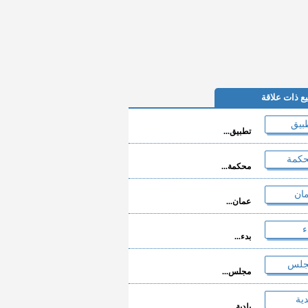
ع ذات علاقة
تطبيق...
محكمة...
عمان...
بدء...
مجلس...
بلدية...