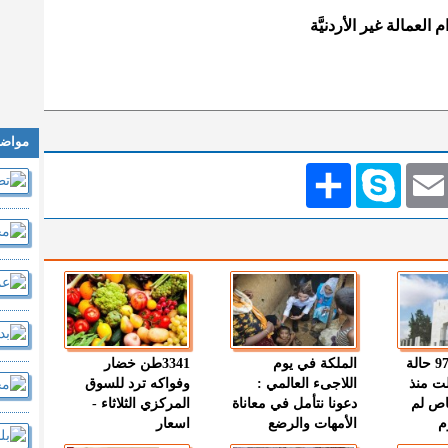
عمالة غير الأردنيَّة
مواضي
Emai
Skype
انشر
" الصحة " : 97 حالة
الملكة في يوم
3341طن خضار
ت منذ
اللاجىء العالمي :
وفواكه ترد للسوق
اص لم
دعونا نتأمل في معاناة
المركزي الثلاثاء -
م
الأمهات والرضع
اسعار