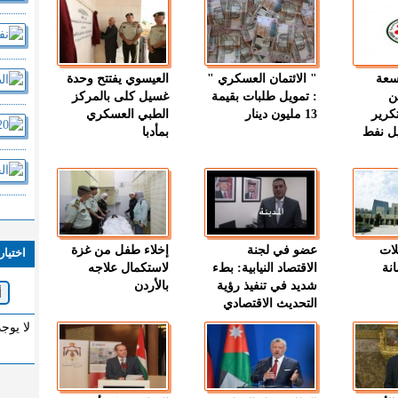
وسعة
" الائتمان العسكري "
العيسوي يفتتح وحدة
ن
: تمويل طلبات بقيمة
غسيل كلى بالمركز
كرير
13 مليون دينار
الطبي العسكري
ميل نفط
بمأدبا
لات
عضو في لجنة
إخلاء طفل من غزة
اختيار
نة
الاقتصاد النيابية: بطء
لاستكمال علاجه
شديد في تنفيذ رؤية
بالأردن
التحديث الاقتصادي
لا يوج