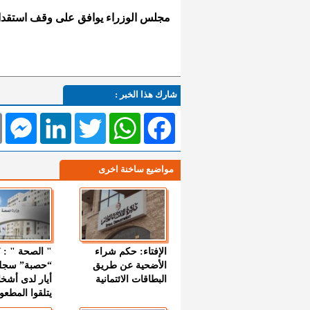
مجلس الوزراء يوافق على وقف استقدام ال
شارك هذا الخبر :
l
Messenger
LinkedIn
Twitter
WhatsApp
Facebook
مواضيع ساخنة اخرى
الإفتاء: حكم شراء
الأضحية عن طريق
“حصبة” سجل
البطاقات الائتمانية
أيار لدى أشخ
يتلقوا المطعو