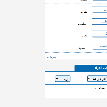
نفي...
الطب...
20...
الحصبة...
المزيد ...
ات القراء
د مقالات