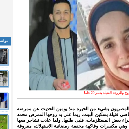
مواضي
ج والزوجة القتيلة بعمر 20 عاما
نه المصريون بشيء من الحيرة منذ يومين الحديث عن ممرضة
ي قتيلة بسكين البيت، ربما على يد زوجها الممرض محمد
شراء بعض المستلزمات، فلبى طلبها، ولما عادت تشاجر معها
، وهي مكسرات وفاكهة مجففة رمضانية الاستهلاك، معروفة