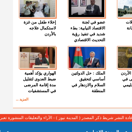
لات
عضو في لجنة
إخلاء طفل من غزة
نة
الاقتصاد النيابية: بطء
لاستكمال علاجه
شديد في تنفيذ رؤية
بالأردن
التحديث الاقتصادي
الأردن
الملك : حل الدولتين
الهواري يؤكد أهمية
ى في
أساسي لتحقيق
ضبط العدوى لتقليل
قليمي
السلام والازدهار في
مدة إقامة المرضى
المنطقة
في المستشفيات
المزيد ...
عادة النشر شريط ذكر المصدر ( المدينة نيوز ) - الآراء والتعليقات المنشورة تع