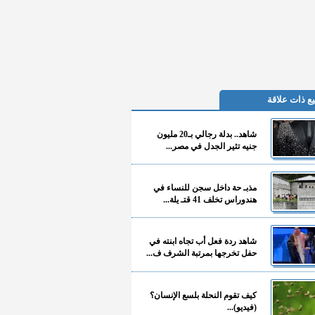
ع ذات علاقة
شاهد.. بدلة رجالي بـ20 مليون
جنيه تثير الجدل في مصر...
مذبـ حة داخل سجن للنساء في
هندوراس تخلف 41 قتـ يلة...
شاهد ردة فعل أب تجاه ابنته في
حفل تخرجها بمرتبة الشرف ف...
كيف تقوم النحلة بلسع الإنسان؟
(فيديو)...