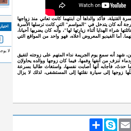
 القتيلة، فأكد والداها أن ابنتهما كانت تعاني منذ زواجها
جة أنه كان يتدخل في "المواسم" التي كانت ترسلها الأسرة
اختيار
ها شراء الهدايا أثناء زيارتها لها"، وأنه كان يضربها أحيانا،
هما. أما الفيديو المعروض أعلاه، فهو واحد من المواقع التي
لا يوج
، شهِد أنه سمع يوم الجريمة نداء المتهم على زوجته لتفيق
ماء تنزف من أنفها وفمها، فيما كان زوجها ووالده يحاولاِن
ما حدثَ، فأجابه أنها أصابت نفسها، واستغاث طالبا بسرعة
َها زوجها إلى سيارة نقلتها إلى المستشفى، لذلك لا يزال
Emai
Skype
انشر