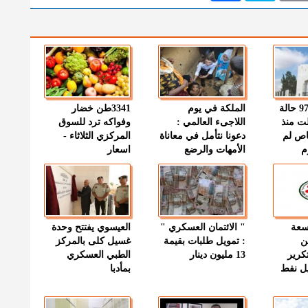
" الصحة " : 97 حالة
الملكة في يوم
3341طن خضار
ت منذ
اللاجىء العالمي :
وفواكه ترد للسوق
اص لم
دعونا نتأمل في معاناة
المركزي الثلاثاء -
م
الأمهات والرضع
اسعار
وسعة
" الائتمان العسكري "
العيسوي يفتتح وحدة
ن
: تمويل طلبات بقيمة
غسيل كلى بالمركز
كرير
13 مليون دينار
الطبي العسكري
ميل نفط
بمأدبا