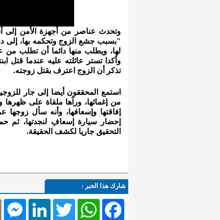
وتحدث عناصر من أجهزة الأمن إلى أسرة
"بسبب جشع الزوج وتحكمه بها، إلى در
لها، ويطلب منها دائما أن تطلب من عائلت
وأكدا تستر عائلته عليه عندما قتل ابنت
تذكر أن الزوج اعترف بقتل زوجته.
استمع المحققون أيضا إلى جار للزوجين
من إغمائها، ورآها ملقاة على ظهرها ود
إفاقتها وإسعافها، وأنه سأل زوجها ع
إحضار سيارة إسعافِ لنجدتها، ثم حمل
التحقيق جاريا لكشف الحقيقة.
شارك هذا الخبر :
l
Messenger
LinkedIn
Twitter
WhatsApp
Facebook