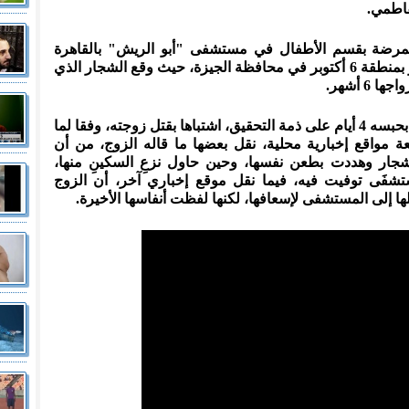
فاطمي.
ر 20 عاما، تعمل ممرضة بقسم الأطفال في مستشفى "أبو الريش" بالقاهرة
المقيمة فيها مع زوجها العشريني العمر بمنطقة 6 أكتوبر في محافظة الجيزة، حيث وقع الشجار الذي
6 أشهر.
اعتقلت الشرطة زوجها، وأمرت النيابة بحبسه 4 أيام على ذمة التحقيق، اشتباها بقتل زوجته، وفقا لما
عة مواقع إخبارية محلية، نقل بعضها ما قاله الزوج، من أن
شجار وهددت بطعن نفسها، وحين حاول نزعِ السكينِ منها،
شفَى توفيت فيه، فيما نقل موقع إخباري آخر، أن الزوج
لها إلى المستشفى لإسعافها، لكنها لفظت أنفاسها الأخيرة.