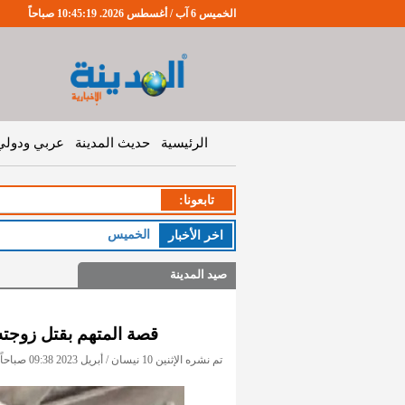
الخميس 6 آب / أغسطس 2026. 10:45:19 صباحاً
الرئيسية
حديث المدينة
عربي ودولي
تابعونا:
الخميس : طقس صي
اخر اﻷخبار
صيد المدينة
قصة المتهم بقتل زوجت
تم نشره الإثنين 10 نيسان / أبريل 2023 09:38 صباحاً