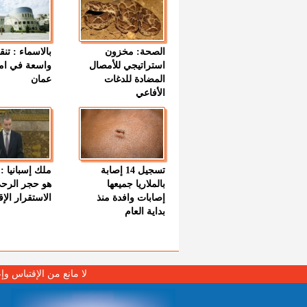
الصحة: مخزون
بالاسماء : تنق
استراتيجي للأمصال
واسعة في اما
المضادة للدغات
عمان
الأفاعي
تسجيل 14 إصابة
ملك إسبانيا : 
بالملاريا جميعها
هو حجر الرح
إصابات وافدة منذ
الاستقرار الإ
بداية العام
لا مانع من الإقتباس وإ