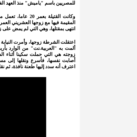
للمصريين باسم "ياميش" منذ العهد ال
وكانت القتيلة بعم
انتهى بمقتلها، وهي التي لم يمض على زواجها 
ألمت به "العربية.نت" من الوارد بأرب
زوجته هي التي حملت سكينا أثناء ال
أصابت نفسها، فأسرع ونقلها إلى مست
اعترف أنه سدد إليها طعنة نافذة، ثم نق