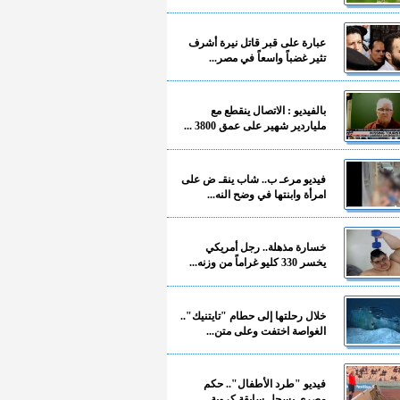
عبارة على قبر قاتل نيرة أشرف
تثير غضباً واسعاً في مصر...
بالفيديو : الاتصال ينقطع مع
ملياردير شهير على عمق 3800 ...
فيديو مرعـ ب.. شاب ينقـ ض على
امرأة وابنتها في وضح النه...
خسارة مذهلة.. رجل أمريكي
يخسر 330 كليو غراماً من وزنه...
خلال رحلتها إلى حطام "تايتنيك"..
الغواصة اختفت وعلى متن...
فيديو "طرد الأطفال".. حكم
مصري يسجل سابقة كروية...