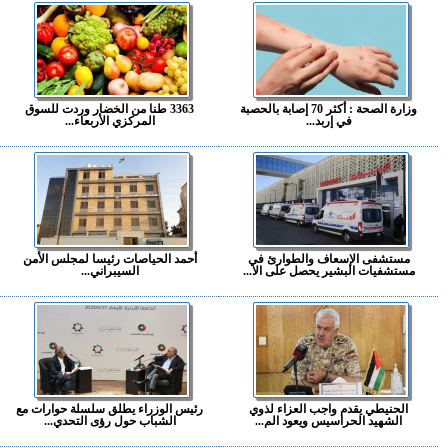
وزارة الصحة : أكثر 70 إصابة بالحصبة
3363 طنا من الخضار وردت للسوق
في إربد...
المركزي الأربعاء...
مستشفى الإسعاف والطوارئ في
أحمد الحياصات رئيسا لمجلس الأمن
مستشفيات البشير يحصل على الا...
السيبراني...
الحنيطي يقدم واجب العزاء لذوي
رئيس الوزراء يطلق سلسلة حوارات مع
الشهيد الحراسيس ويعود الم...
الشباب حول رؤى التحدي...