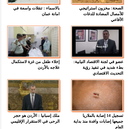
الصحة: مخزون استراتيجي
بالاسماء : تنقلات واسعة في
للأمصال المضادة للدغات
امانة عمان
الأفاعي
عضو في لجنة الاقتصاد النيابية:
إخلاء طفل من غزة لاستكمال
بطء شديد في تنفيذ رؤية
علاجه بالأردن
التحديث الاقتصادي
تسجيل 14 إصابة بالملاريا
ملك إسبانيا : الأردن هو حجر
جميعها إصابات وافدة منذ بداية
الرحى في الاستقرار الإقليمي
العام