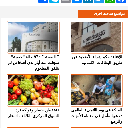
مواضيع ساخنة اخرى
الإفتاء: حكم شراء الأضحية عن
" الصحة " : 97 حالة “حصبة”
طريق البطاقات الائتمانية
سجلت منذ أيار لدى أشخاص لم
يتلقوا المطعوم
الملكة في يوم اللاجىء العالمي
3341طن خضار وفواكه ترد
: دعونا نتأمل في معاناة الأمهات
للسوق المركزي الثلاثاء - اسعار
والرضع