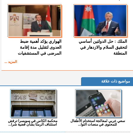
الملك : حل الدولتين أساسي
الهواري يؤكد أهمية ضبط
لتحقيق السلام والازدهار في
العدوى لتقليل مدة إقامة
المنطقة
المرضى في المستشفيات
المزيد ...
مواضيع ذات علاقة
سعي عربي لمعالجة استخدام الأطفال
محكمة الكاس في سويسرا ترفض
للمحتوى في منصات التوا...
استئناف الرمثا بشأن قضية شرا...