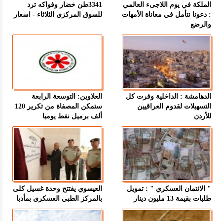
الملكة في يوم اللاجىء العالمي
3341طن خضار وفواكه ترد
: دعونا نتأمل في معاناة الأمهات
للسوق المركزي الثلاثاء - اسعار
والرضع
الدهامشة : الداخلية وفرت كل
العلاوين: التوسعة الرابعة
التسهيلات لقدوم العراقيين
ستمكن المصفاة من تكرير 120
للأردن
ألف برميل نفط يوميا
" الائتمان العسكري " : تمويل
العيسوي يفتتح وحدة غسيل كلى
طلبات بقيمة 13 مليون دينار
بالمركز الطبي العسكري بمأدبا