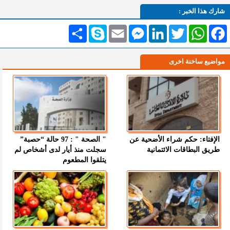
شارك هذا الخبر :
Facebook
WhatsApp
Twitter
LinkedIn
Messenger
Email
Skype
انشر
مواضيع ساخنة اخرى
الإفتاء: حكم شراء الأضحية عن
" الصحة " : 97 حالة “حصبة”
طريق البطاقات الائتمانية
سجلت منذ أيار لدى أشخاص لم
يتلقوا المطعوم