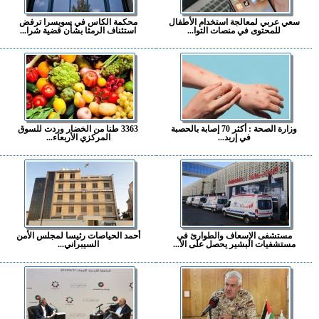
سعي عربي لمعالجة استخدام الأطفال
محكمة الكاس في سويسرا ترفض
للمحتوى في منصات التوا...
استئناف الرمثا بشأن قضية شرا...
وزارة الصحة : أكثر 70 إصابة بالحصبة
3363 طنا من الخضار وردت للسوق
في إربد...
المركزي الأربعاء...
مستشفى الإسعاف والطوارئ في
أحمد الحياصات رئيسا لمجلس الأمن
مستشفيات البشير يحصل على الا...
السيبراني...