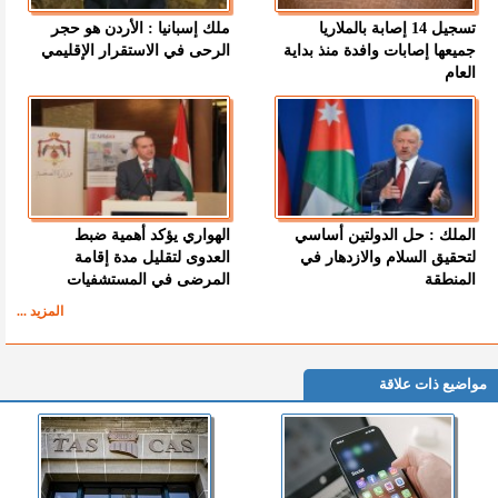
تسجيل 14 إصابة بالملاريا
ملك إسبانيا : الأردن هو حجر
جميعها إصابات وافدة منذ بداية
الرحى في الاستقرار الإقليمي
العام
الملك : حل الدولتين أساسي
الهواري يؤكد أهمية ضبط
لتحقيق السلام والازدهار في
العدوى لتقليل مدة إقامة
المنطقة
المرضى في المستشفيات
المزيد ...
مواضيع ذات علاقة