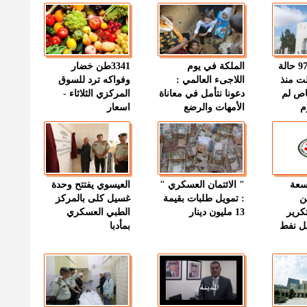
" الصحة " : 97 حالة
الملكة في يوم
3341طن خضار
ت منذ
اللاجىء العالمي :
وفواكه ترد للسوق
اص لم
دعونا نتأمل في معاناة
المركزي الثلاثاء -
م
الأمهات والرضع
اسعار
وسعة
" الائتمان العسكري "
العيسوي يفتتح وحدة
ن
: تمويل طلبات بقيمة
غسيل كلى بالمركز
كرير
13 مليون دينار
الطبي العسكري
ميل نفط
بمأدبا