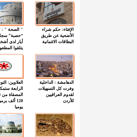
الإفتاء: حكم شراء
الأضحية عن طريق
“حصبة” سجل
البطاقات الائتمانية
أيار لدى أشخ
يتلقوا المطعو
الدهامشة : الداخلية
العلاوين: الت
وفرت كل التسهيلات
الرابعة ستمك
لقدوم العراقيين
المصفاة من ت
للأردن
120 ألف بر
يوميا