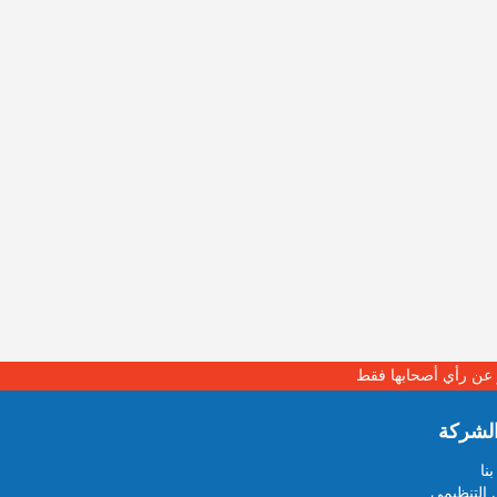
بر عن رأي أصحابها فقط
لشركة
نا
 التنظيمي