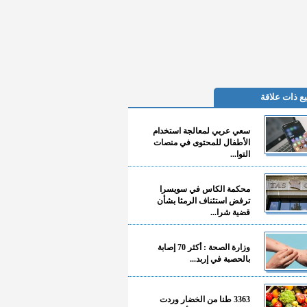
ع ذات علاقة
سعي عربي لمعالجة استخدام
الأطفال للمحتوى في منصات
التوا...
محكمة الكاس في سويسرا
ترفض استئناف الرمثا بشأن
قضية شرا...
وزارة الصحة : أكثر 70 إصابة
بالحصبة في إربد...
3363 طنا من الخضار وردت