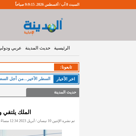
السبت 8 آب / أغسطس 2026. 9:9:15 صباحاً
الرئيسية
حديث المدينة
عربي ودولي
تابعونا:
السطر الأخير...من أجل السط
اخر اﻷخبار
حديث المدينة
الملك يلتقي وز
تم نشره الإثنين 10 نيسان / أبريل 2023 12:34 مساءً