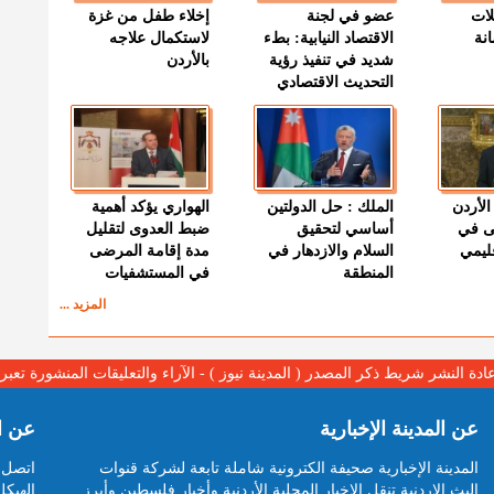
لات
عضو في لجنة
إخلاء طفل من غزة
نة
الاقتصاد النيابية: بطء
لاستكمال علاجه
شديد في تنفيذ رؤية
بالأردن
التحديث الاقتصادي
الأردن
الملك : حل الدولتين
الهواري يؤكد أهمية
ى في
أساسي لتحقيق
ضبط العدوى لتقليل
قليمي
السلام والازدهار في
مدة إقامة المرضى
المنطقة
في المستشفيات
المزيد ...
عادة النشر شريط ذكر المصدر ( المدينة نيوز ) - الآراء والتعليقات المنشورة تع
عن المدينة الإخبارية
عن ا
المدينة الإخبارية صحيفة الكترونية شاملة تابعة لشركة قنوات
اتصل ب
البث الاردنية تنقل الاخبار المحلية الأردنية وأخبار فلسطين وأبرز
الهيكل