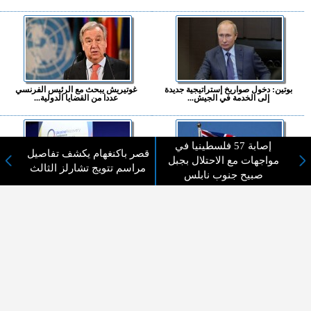
بوتين: دخول صواريخ إستراتيجية جديدة
غوتيريش يبحث مع الرئيس الفرنسي
إلى الخدمة في الجيش...
عددا من القضايا الدولية...
إصابة 57 فلسطينيا في
قصر باكنغهام يكشف تفاصيل
مواجهات مع الاحتلال بجبل
مراسم تتويج تشارلز الثالث
صبيح جنوب نابلس
القبض على رجل طعن شخصين في
تعهدات دولية بمليارات الدولارات لإعادة
أحد مستشفيات لندن...
إعمار أوكرانيا...
المزيد ...
اختيارات القراء