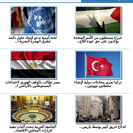
خبراء مستقلون من الأمم المتحدة
لجنة أممية تدعو لإيجاد حلول دائمة
يؤكدون على حق عودة اللاج...
لطرق الهجرة البحرية ا...
تركيا تجري محادثات دولية لإنشاء
مصر تطالب بالوقف الفوري لاعتداءات
محطتين نوويتين...
المستوطنين بالأراضي ا...
اندلاع حريق كبير بوسط باريس...
الجامعة العربية تبحث آليات تنفيذ
قرارات المجلس الاقتصاد...