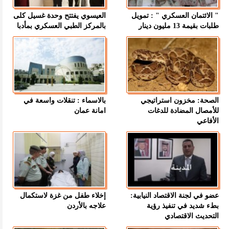
" الائتمان العسكري " : تمويل
العيسوي يفتتح وحدة غسيل كلى
طلبات بقيمة 13 مليون دينار
بالمركز الطبي العسكري بمأدبا
الصحة: مخزون استراتيجي
بالاسماء : تنقلات واسعة في
للأمصال المضادة للدغات
امانة عمان
الأفاعي
عضو في لجنة الاقتصاد النيابية:
إخلاء طفل من غزة لاستكمال
بطء شديد في تنفيذ رؤية
علاجه بالأردن
التحديث الاقتصادي