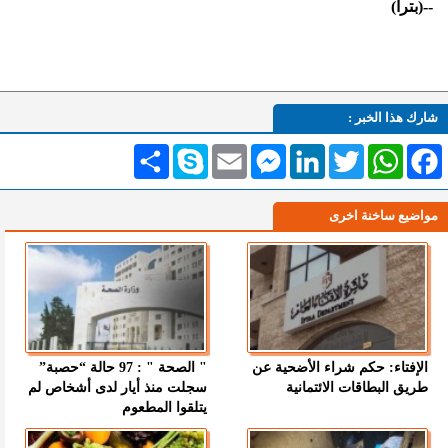
--(بترا)
شارك هذا الخبر :
Facebook
WhatsApp
Twitter
LinkedIn
Messenger
Email
Skype
انشر
مواضيع ساخنة اخرى
الإفتاء: حكم شراء الأضحية عن
" الصحة " : 97 حالة “حصبة”
طريق البطاقات الائتمانية
سجلت منذ أيار لدى أشخاص لم
يتلقوا المطعوم