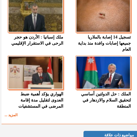
تسجيل 14 إصابة بالملاريا
ملك إسبانيا : الأردن هو حجر
جميعها إصابات وافدة منذ بداية
الرحى في الاستقرار الإقليمي
العام
الملك : حل الدولتين أساسي
الهواري يؤكد أهمية ضبط
لتحقيق السلام والازدهار في
العدوى لتقليل مدة إقامة
المنطقة
المرضى في المستشفيات
المزيد ...
مواضيع ذات علاقة