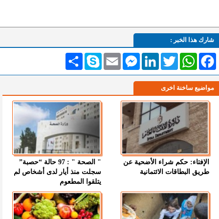
شارك هذا الخبر :
Facebook
WhatsApp
Twitter
LinkedIn
Messenger
Email
Skype
انشر
مواضيع ساخنة اخرى
الإفتاء: حكم شراء الأضحية عن
" الصحة " : 97 حالة “حصبة”
طريق البطاقات الائتمانية
سجلت منذ أيار لدى أشخاص لم
يتلقوا المطعوم