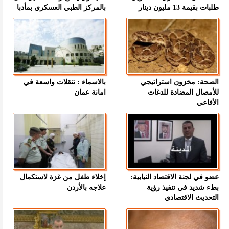
طلبات بقيمة 13 مليون دينار
بالمركز الطبي العسكري بمأدبا
الصحة: مخزون استراتيجي
بالاسماء : تنقلات واسعة في
للأمصال المضادة للدغات
امانة عمان
الأفاعي
عضو في لجنة الاقتصاد النيابية:
إخلاء طفل من غزة لاستكمال
بطء شديد في تنفيذ رؤية
علاجه بالأردن
التحديث الاقتصادي