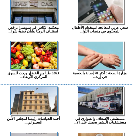
سعي عربي لمعالجة استخدام الأطفال
محكمة الكاس في سويسرا ترفض
للمحتوى في منصات التوا...
استئناف الرمثا بشأن قضية شرا...
وزارة الصحة : أكثر 70 إصابة بالحصبة
3363 طنا من الخضار وردت للسوق
في إربد...
المركزي الأربعاء...
مستشفى الإسعاف والطوارئ في
أحمد الحياصات رئيسا لمجلس الأمن
مستشفيات البشير يحصل على الا...
السيبراني...