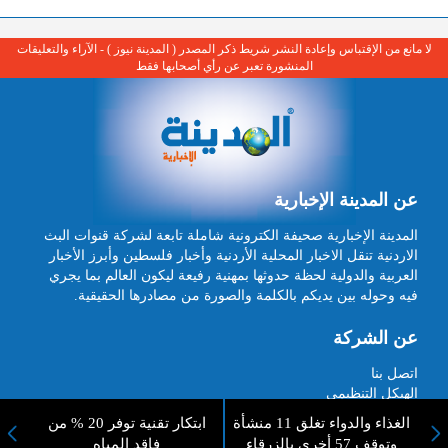
لا مانع من الإقتباس وإعادة النشر شريط ذكر المصدر ( المدينة نيوز ) - الآراء والتعليقات
المنشورة تعبر عن رأي أصحابها فقط
عن المدينة الإخبارية
المدينة الإخبارية صحيفة الكترونية شاملة تابعة لشركة قنوات البث
الاردنية تنقل الاخبار المحلية الأردنية وأخبار فلسطين وأبرز الأخبار
العربية والدولية لحظة حدوثها بمهنية رفيعة ليكون العالم بما يجري
فيه وحوله بين يديكم بالكلمة والصورة من مصادرها الحقيقية.
عن الشركة
اتصل بنا
الهيكل التنظيمي
اعلن معنا
ارسل خبر او صورة
الغذاء والدواء تغلق 11 منشأة
ابتكار تقنية توفر 20 % من