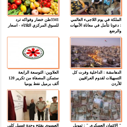
الملكة في يوم اللاجىء العالمي
3341طن خضار وفواكه ترد
: دعونا نتأمل في معاناة الأمهات
للسوق المركزي الثلاثاء - اسعار
والرضع
الدهامشة : الداخلية وفرت كل
العلاوين: التوسعة الرابعة
التسهيلات لقدوم العراقيين
ستمكن المصفاة من تكرير 120
للأردن
ألف برميل نفط يوميا
" الائتمان العسكري " : تمويل
العيسوي يفتتح وحدة غسيل كلى