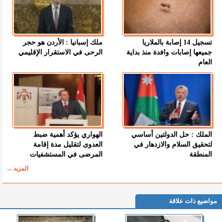
تسجيل 14 إصابة بالملاريا
ملك إسبانيا : الأردن هو حجر
جميعها إصابات وافدة منذ بداية
الرحى في الاستقرار الإقليمي
العام
الملك : حل الدولتين أساسي
الهواري يؤكد أهمية ضبط
لتحقيق السلام والازدهار في
العدوى لتقليل مدة إقامة
المنطقة
المرضى في المستشفيات
المزيد ...
مواضيع ذات علاقة