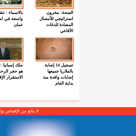
الصحة: مخزون
بالاسماء : تنق
استراتيجي للأمصال
واسعة في اما
المضادة للدغات
عمان
الأفاعي
تسجيل 14 إصابة
ملك إسبانيا : 
بالملاريا جميعها
هو حجر الرح
إصابات وافدة منذ
الاستقرار الإ
بداية العام
لا مانع من الإقتباس وإ