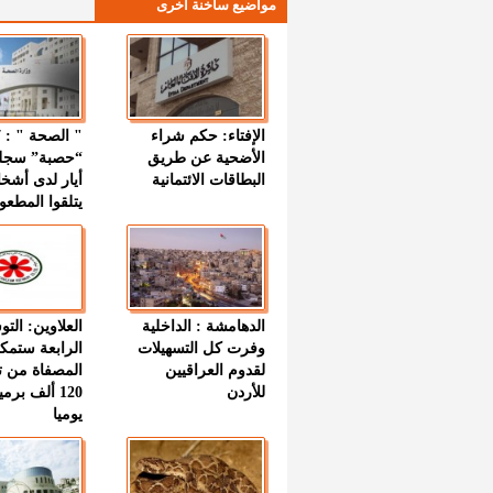
مواضيع ساخنة اخرى
الإفتاء: حكم شراء
الأضحية عن طريق
“حصبة” سجل
البطاقات الائتمانية
أيار لدى أشخ
يتلقوا المطعو
الدهامشة : الداخلية
العلاوين: الت
وفرت كل التسهيلات
الرابعة ستمك
لقدوم العراقيين
المصفاة من ت
للأردن
120 ألف بر
يوميا