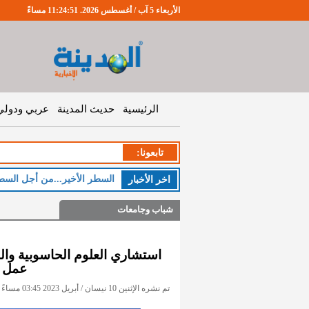
الأربعاء 5 آب / أغسطس 2026. 11:24:51 مساءً
الرئيسية
حديث المدينة
عربي ودولي
تابعونا:
ال
اخر اﻷخبار
شباب وجامعات
استشاري العلوم الحاسوبية والمع
عمل ال
تم نشره الإثنين 10 نيسان / أبريل 2023 03:45 مساءً