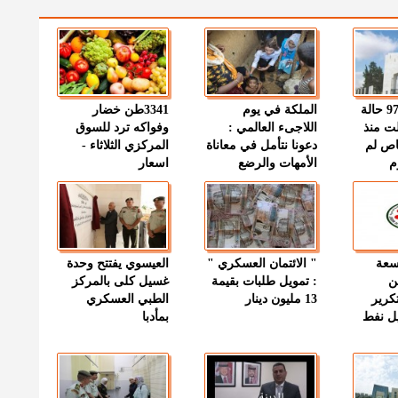
" الصحة " : 97 حالة
الملكة في يوم
3341طن خضار
ت منذ
اللاجىء العالمي :
وفواكه ترد للسوق
اص لم
دعونا نتأمل في معاناة
المركزي الثلاثاء -
م
الأمهات والرضع
اسعار
وسعة
" الائتمان العسكري "
العيسوي يفتتح وحدة
ن
: تمويل طلبات بقيمة
غسيل كلى بالمركز
كرير
13 مليون دينار
الطبي العسكري
ميل نفط
بمأدبا