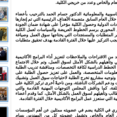
عام والخاص وعدد من خريجي الكلية.
سوبية والمعلوماتية الدكتور حسام الحمد بالترحيب بأعضاء
لال العام السابق متضمنة الأهداف الرئيسية التي تم إنجازها
دات الدولية وحصول الكلية مؤخراً على شهادة ضمان الجودة
س المحوري برسم الخطوط العريضة والسياسات لعمل الكلية
خر المتطلبات والمستجدات التي يحتاجها سوق العمل وصياغة
ي يجب التركيز عليها خلال الفترة القادمة بهدف تحقيق متطلبات
ن الاقتراحات والملاحظات لتعزيز أداء البرامج الأكاديمية
 وتأهيلهم بالشكل الأمثل لسوق العمل، وتم خلال الاجتماع
 الخطط الدراسية لكافة التخصصات، ومناقشة تدريب الطلبة
لومات المتخصصة، والعمل على تعزيز حصول الطلبة على
وتوجيه مشاريع تخرج الطلبة لاحتياجات سوق العمل وتشبيك
 ودعم الشركات الناشئة، ومن ناحيةً أخرى تركيز الكلية على
لفة، كما وناقش المجلس التوجهات المهنية القادمة والتي
لطالب وتأهيلهم لسوق العمل بالشكل الأمثل، كما وقدم أعضاء
التي ستعزز عمل البرامج الأكاديمية خلال الفترة القادمة.
اري في الكلية يضم في عضويته ممثلين عن أهم المؤسسات
 العام والخاص وتشمل عضويته كل من المهندس بسام