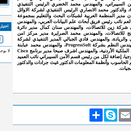
ن السيبراني، والمهندس محمد الخضري الرئيس التنفيذي
لشركة الدائرة الخضراء Green Circle، والدكتور محمد الانصاري الرئيس التنفيذي لشركة الاوائل
ن مدير المنظمة العربية لشبكات البحث والتعليم بمجموعة
لعم نائب رئيس فريق أبحاث علم البيانات العربي، والمهندس
اختيار
عبدالقادر مدير مكتب CTO في شركة زين للاتصالات، والمهندس سنان كمال مدير دائرة
نج للاتصالات، والمهندس محمد الصرايرة مدير مركز امن
والريادة، والمهندس فادي الجبالي المدير التنفيذي لشركة
InvoiceQ، والمهندس منتصر مهيار مهندس النظم بشركة ProgressSoft، والمهندس محمد عبابنة
مدير تقنية المعلومات بالخطوط الجوية الملكية الأردنية، والمهندس اشرف صبحا مدير برنامج Cisco
لا يوج
وجيا، إضافة لكل من رئيس قسم الأمن السيبراني نائب العميد
الحاسوب وأنظمة المعلومات الدكتور غيث جرادات والدكتور
جيات.
Emai
Skype
انشر