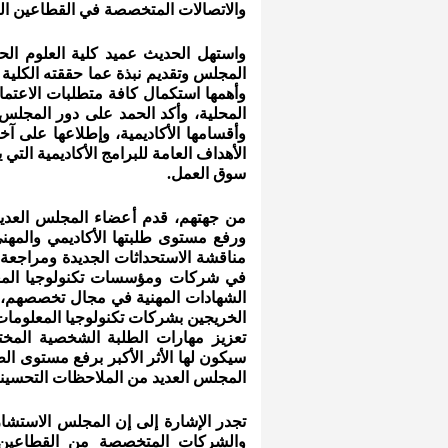
والاتصالات المتخصصة في القطاعين ال
واستهل الحديث عميد كلية العلوم الحا
المجلس وتقديم نبذة عما حققته الكلية خ
وأهمها استكمال كافة متطلبات الاعتما
المحلية، وأكد الحمد على دور المجل
وأقسامها الأكاديمية، وإطلاعها على آ
الأهداف العامة للبرامج الأكاديمية الت
سوق العمل.
من جهتهم، قدم أعضاء المجلس العديد م
ورفع مستوى طلبتها الأكاديمي والمهني
مناقشة الاستحداثات الجديدة ومراجعة
في شركات ومؤسسات تكنولوجيا المع
الشهادات المهنية في مجال تخصصهم، 
الخريجين بشركات تكنولوجيا المعلومات
تعزيز مهارات الطلبة الشخصية المخت
سيكون لها الأثر الأكبر برفع مستوى ا
المجلس العديد من الملاحظات التحسينية 
تجدر الإشارة إلى إن المجلس الاستش
والشركات المتخصصة من القطاعين