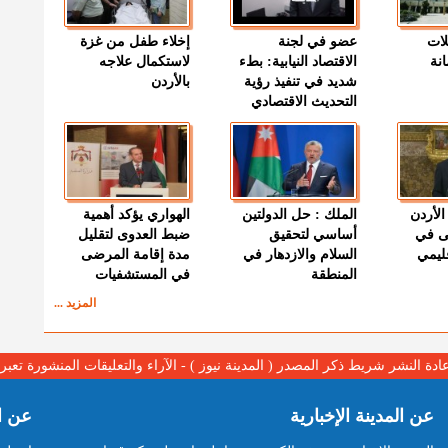
لات
عضو في لجنة
إخلاء طفل من غزة
نة
الاقتصاد النيابية: بطء
لاستكمال علاجه
شديد في تنفيذ رؤية
بالأردن
التحديث الاقتصادي
الأردن
الملك : حل الدولتين
الهواري يؤكد أهمية
ى في
أساسي لتحقيق
ضبط العدوى لتقليل
قليمي
السلام والازدهار في
مدة إقامة المرضى
المنطقة
في المستشفيات
المزيد ...
عادة النشر شريط ذكر المصدر ( المدينة نيوز ) - الآراء والتعليقات المنشورة تع
عن المدينة الإخبارية
عن ا