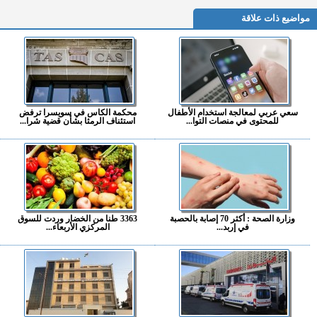
مواضيع ذات علاقة
سعي عربي لمعالجة استخدام الأطفال
محكمة الكاس في سويسرا ترفض
للمحتوى في منصات التوا...
استئناف الرمثا بشأن قضية شرا...
وزارة الصحة : أكثر 70 إصابة بالحصبة
3363 طنا من الخضار وردت للسوق
في إربد...
المركزي الأربعاء...