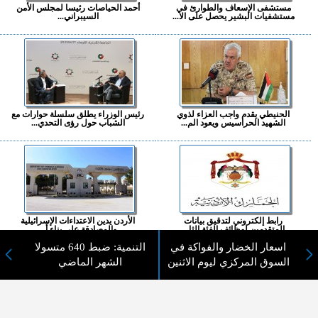
مستشفى الإسعاف والطوارئ في
أحمد الحياصات رئيسا لمجلس الأمن
مستشفيات البشير يحصل على الا...
السيبراني...
الحنيطي يقدم واجب العزاء لذوي
رئيس الوزراء يطلق سلسلة حوارات مع
الشهيد الحراسيس ويعود الم...
الشباب حول رؤى التحدي...
رابط إلكتروني لتدقيق بيانات
الأردن يدين الاعتداءات الإسرائيلية
المتقدمين لوظائف الفئة الثا...
والمصادقة على بناء أ...
اسعار الخضار والفواكة في
التنمية: ضبط 640 متسولا
المزيد ...
السوق المركزي ليوم الاثنين
الشهر الماضي
اختيارات القراء