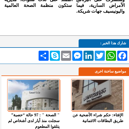
الأمراض السارية، فيما ستكون منظمة الصحة العالمية
واليونيسيف جهات شريكة.
شارك هذا الخبر :
Facebook
WhatsApp
Twitter
LinkedIn
Messenger
Email
Skype
انشر
مواضيع ساخنة اخرى
الإفتاء: حكم شراء الأضحية عن
" الصحة " : 97 حالة “حصبة”
طريق البطاقات الائتمانية
سجلت منذ أيار لدى أشخاص لم
يتلقوا المطعوم