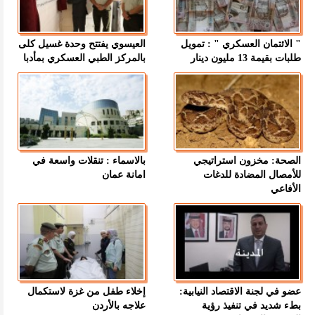
" الائتمان العسكري " : تمويل
العيسوي يفتتح وحدة غسيل كلى
طلبات بقيمة 13 مليون دينار
بالمركز الطبي العسكري بمأدبا
الصحة: مخزون استراتيجي
بالاسماء : تنقلات واسعة في
للأمصال المضادة للدغات
امانة عمان
الأفاعي
عضو في لجنة الاقتصاد النيابية:
إخلاء طفل من غزة لاستكمال
بطء شديد في تنفيذ رؤية
علاجه بالأردن