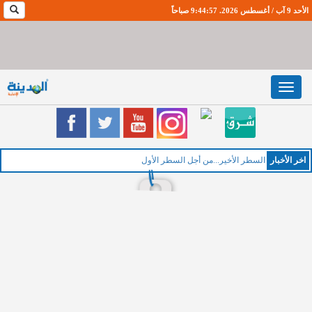
الأحد 9 آب / أغسطس 2026. 9:44:58 صباحاً
Toggle
navigation
اخر اﻷخبار
السطر الأخير...من أجل السطر الأول