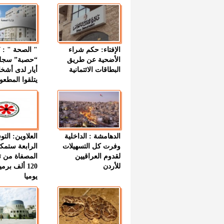
الإفتاء: حكم شراء
الأضحية عن طريق
“حصبة” سجل
البطاقات الائتمانية
أيار لدى أشخ
يتلقوا المطعو
الدهامشة : الداخلية
العلاوين: الت
وفرت كل التسهيلات
الرابعة ستمك
لقدوم العراقيين
المصفاة من ت
للأردن
120 ألف بر
يوميا