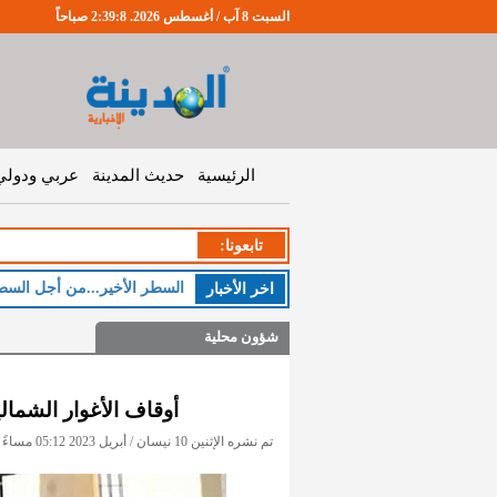
السبت 8 آب / أغسطس 2026. 2:39:8 صباحاً
الرئيسية
حديث المدينة
عربي ودولي
تابعونا:
السطر الأخير...من أجل السط
اخر اﻷخبار
شؤون محلية
أوقاف الأغوار الشمال
تم نشره الإثنين 10 نيسان / أبريل 2023 05:12 مساءً