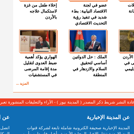
لات
عضو في لجنة
إخلاء طفل من غزة
نة
الاقتصاد النيابية: بطء
لاستكمال علاجه
شديد في تنفيذ رؤية
بالأردن
التحديث الاقتصادي
الأردن
الملك : حل الدولتين
الهواري يؤكد أهمية
ى في
أساسي لتحقيق
ضبط العدوى لتقليل
قليمي
السلام والازدهار في
مدة إقامة المرضى
المنطقة
في المستشفيات
المزيد ...
عادة النشر شريط ذكر المصدر ( المدينة نيوز ) - الآراء والتعليقات المنشورة تع
عن المدينة الإخبارية
عن ا
المدينة الإخبارية صحيفة الكترونية شاملة تابعة لشركة قنوات
اتصل ب
البث الاردنية تنقل الاخبار المحلية الأردنية وأخبار فلسطين وأبرز
الهيكل