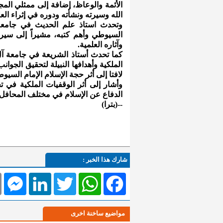
الأئمة والوعاظ، إضافة إلى ممثلي الم
الله وسيرته ونشأته ودوره في إثراء الع
وتحدث استاذ علم الحديث في جامعة آ
السيوطي وأهم كتبه، مشيراً إلى سيرة
وآثاره العلمية.
كما تحدث أستاذ الشريعة في جامعة آل
الملكية وأهدافها النبيلة لتحقيق الجوان
لافتا إلى أثر حجة الإسلام الإمام السيو
وأشار إلى أثر الوقفيات الملكية في ت
الدفاع عن الإسلام في مختلف المحافل ا
--(بترا)
شارك هذا الخبر :
l
Messenger
LinkedIn
Twitter
WhatsApp
Facebook
مواضيع ساخنة اخرى