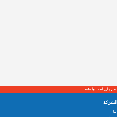
بر عن رأي أصحابها فقط
لشركة
نا
 التنظيمي