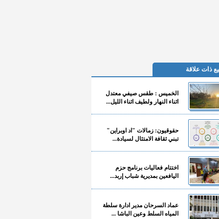
ع ذات علاقة
الخميس : طقس صيفي معتدل
اثناء النهار ولطيف اثناء الليل...
حقوقيون: زمالات "اد اوبراين"
تبني ثقافة الامتثال لسيادة...
اختتام فعاليات برنامج حزم
اليافعين بمديرية شباب إربد...
عماد السرحان مدير ادارة سلطة
المياه السلط وعين الباشا ...