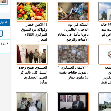
اختيار
" الصحة " : 97 حالة
الملكة في يوم
3341طن خضار
ت منذ
اللاجىء العالمي :
وفواكه ترد للسوق
اص لم
دعونا نتأمل في معاناة
المركزي الثلاثاء -
م
الأمهات والرضع
اسعار
لا يوج
وسعة
" الائتمان العسكري "
العيسوي يفتتح وحدة
ن
: تمويل طلبات بقيمة
غسيل كلى بالمركز
كرير
13 مليون دينار
الطبي العسكري
ميل نفط
بمأدبا