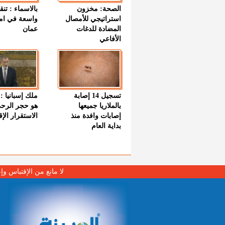
الصحة: مخزون
بالاسماء : تنق
استراتيجي للأمصال
واسعة في اما
المضادة للدغات
عمان
الأفاعي
تسجيل 14 إصابة
ملك إسبانيا : 
بالملاريا جميعها
هو حجر الرح
إصابات وافدة منذ
الاستقرار الإ
بداية العام
لا مانع من الإقتباس وإ