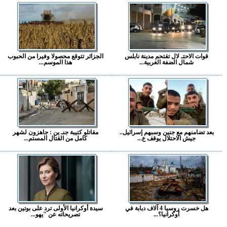
قوات الاحتـ لال تقتحم مدينة نابلس
الجزائر تتوقع محصولا وفيرا من الحبوب
شمال الضفة الغربية...
هذا الموسم...
بعد تضامنهم مع جنين وسبهم إسرائيل..
مقاتلو كتيبة جنـ ين : جاهزون لشهر
جيش الاحتلال يوقف ع...
كامل من القتال المستم...
هل خسرت روسيا 4 آلاف دبابة في
سيدة أوكرانيا الأولى ترد على بوتين بعد
أوكرانيا؟...
تصريحاته عن "يهو...