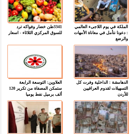
الملكة في يوم اللاجىء العالمي
3341طن خضار وفواكه ترد
: دعونا نتأمل في معاناة الأمهات
للسوق المركزي الثلاثاء - اسعار
والرضع
الدهامشة : الداخلية وفرت كل
العلاوين: التوسعة الرابعة
التسهيلات لقدوم العراقيين
ستمكن المصفاة من تكرير 120
للأردن
ألف برميل نفط يوميا