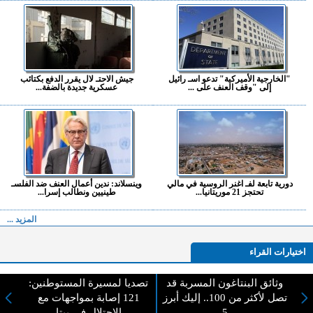
"الخارجية الأميركية" تدعو اسـ رائيل
جيش الاحتـ لال يقرر الدفع بكتائب
إلى "وقف العنف على ...
عسكرية جديدة بالضفة...
دورية تابعة لفـ اغنر الروسية في مالي
وينسلاند: ندين أعمال العنف ضد الفلسـ
تحتجز 21 موريتانيا...
طينيين ونطالب إسرا...
المزيد ...
اختيارات القراء
وثائق البنتاغون المسربة قد
تصديا لمسيرة المستوطنين:
تصل لأكثر من 100.. إليك أبرز
121 إصابة بمواجهات مع
لا يوجد مقالات
5
الاحتلال في بيتا