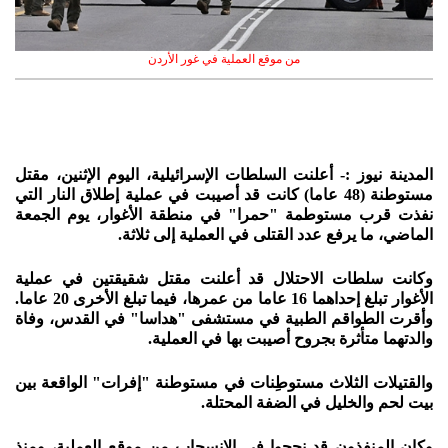
من موقع العملية في غور الأردن
المدينة نيوز :- أعلنت السلطات الإسرائيلية، اليوم الإثنين، مقتل
مستوطنة (48 عاما) كانت قد أصيبت في عملية إطلاق النار التي
نفذت قرب مستوطمة "حمرا" في منطقة الأغوار، يوم الجمعة
الماضي، ما يرفع عدد القتلى في العملية إلى ثلاثة.
وكانت سلطات الاحتلال قد أعلنت مقتل شقيقتين في عملية
الأغوار تبلغ إحداهما 16 عاما من عمرها، فيما تبلغ الأخرى 20 عاما.
وأقرت الطواقم الطبية في مستشفى "هداسا" في القدس، وفاة
والدتهما متأثرة بجروح أصيبت بها في العملية.
والقتيلات الثلاث مستوطِنات في مستوطنة "إفرات" الواقعة بين
بيت لحم والخليل في الضفة المحتلة.
وكان المنفذون قد نجحوا في الانسحاب من موقع العملية، ومنذ