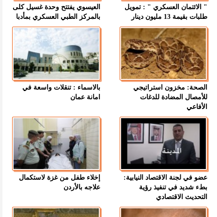
" الائتمان العسكري " : تمويل
العيسوي يفتتح وحدة غسيل كلى
طلبات بقيمة 13 مليون دينار
بالمركز الطبي العسكري بمأدبا
الصحة: مخزون استراتيجي
بالاسماء : تنقلات واسعة في
للأمصال المضادة للدغات
امانة عمان
الأفاعي
عضو في لجنة الاقتصاد النيابية:
إخلاء طفل من غزة لاستكمال
بطء شديد في تنفيذ رؤية
علاجه بالأردن
التحديث الاقتصادي