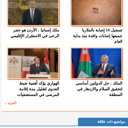
تسجيل 14 إصابة بالملاريا
ملك إسبانيا : الأردن هو حجر
جميعها إصابات وافدة منذ بداية
الرحى في الاستقرار الإقليمي
العام
الملك : حل الدولتين أساسي
الهواري يؤكد أهمية ضبط
لتحقيق السلام والازدهار في
العدوى لتقليل مدة إقامة
المنطقة
المرضى في المستشفيات
المزيد ...
مواضيع ذات علاقة