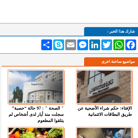
شارك هذا الخبر :
Facebook
WhatsApp
Twitter
LinkedIn
Messenger
Email
Skype
انشر
مواضيع ساخنة اخرى
الإفتاء: حكم شراء الأضحية عن
" الصحة " : 97 حالة “حصبة”
طريق البطاقات الائتمانية
سجلت منذ أيار لدى أشخاص لم
يتلقوا المطعوم