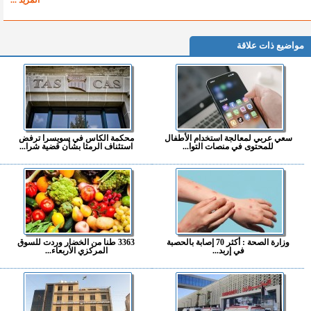
مواضيع ذات علاقة
سعي عربي لمعالجة استخدام الأطفال
محكمة الكاس في سويسرا ترفض
للمحتوى في منصات التوا...
استئناف الرمثا بشأن قضية شرا...
وزارة الصحة : أكثر 70 إصابة بالحصبة
3363 طنا من الخضار وردت للسوق
في إربد...
المركزي الأربعاء...