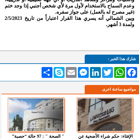
وعدم السماح بالاستخدام لأول مرة لأي شخص أجنبي إذا وجد ختم
(غير مصرح له بالعمل) على جواز سفره.
وبين الشمالي أنه يسري هذا القرار اعتباراً من تاريخ 2/5/2023
ولمدة 3 أشهر.
شارك هذا الخبر :
Facebook
WhatsApp
Twitter
LinkedIn
Messenger
Email
Skype
انشر
مواضيع ساخنة اخرى
الإفتاء: حكم شراء الأضحية عن
" الصحة " : 97 حالة “حصبة”