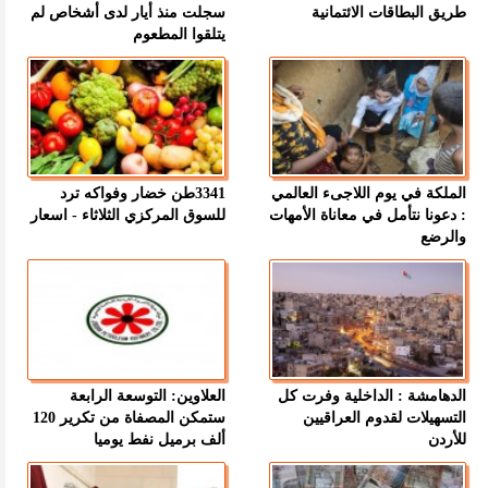
طريق البطاقات الائتمانية
سجلت منذ أيار لدى أشخاص لم
يتلقوا المطعوم
الملكة في يوم اللاجىء العالمي
3341طن خضار وفواكه ترد
: دعونا نتأمل في معاناة الأمهات
للسوق المركزي الثلاثاء - اسعار
والرضع
الدهامشة : الداخلية وفرت كل
العلاوين: التوسعة الرابعة
التسهيلات لقدوم العراقيين
ستمكن المصفاة من تكرير 120
للأردن
ألف برميل نفط يوميا