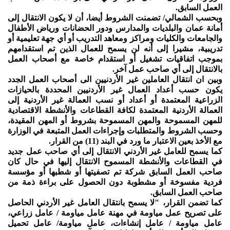
العمل السابق.
وبحسب الشمالي/ تضمنت الشروط أيضا، أن لا يكون الانتقال إلى
أمانة عمان والبلديات والمدارس ودور الحضانات ورياض الأطفال
والجامعات والكليات ومراكز ومعاهد التدريب أو أي جهة تعليمية أو
تدريبية، مشيرا إلى أنه لن يسمح للعمال الذين تم استقدامهم
بموجب اتفاقيات تشغيل أو استقدام خاصة مع أصحاب العمل
بالانتقال إلى أي صاحب عمل آخر.
وبين ان انتقال العاملين غير الأردنيين الى أصحاب العمل الجدد
يكون حسب أعداد العمال غير الأردنيين المحددة بالحيازات
الزراعية المعتمدة أو أعداد أو نسب العمالة غير الأردنية إلى
العمالة الأردنية المعتمدة لكافة القطاعات والأنشطة الاقتصادية
للمهن المسموحة والمهن المسموحة بشروط أو المهن المقيدة،
وحسب الشروط والمتطلبات وإجراءات العمل المتبعة في الوزارة
مع الأخذ بعين الاعتبار ما ورد في البند (11) من القرار.
كما يسمح للعامل غير الأردني الانتقال إلى أي صاحب عمل جديد
في القطاعات والأنشطة المسموح الانتقال إليها في حال كان
صاحب العمل السابق شركة تم تصفيتها أو شطبها أو مؤسسة
فردية مفسوخة أو مشطوبة دون الحصول على براءة ذمة من
صاحب العمل السابق.
كما تضمن القرار، "لا يسمح بانتقال العامل غير الأردني الحاصل
على تصريح عمل مياومة في مهنة عامل مياومة / عامل زراعي،
عامل مياومة / عامل إنشاءات، عامل مياومة/ عامل تحميل