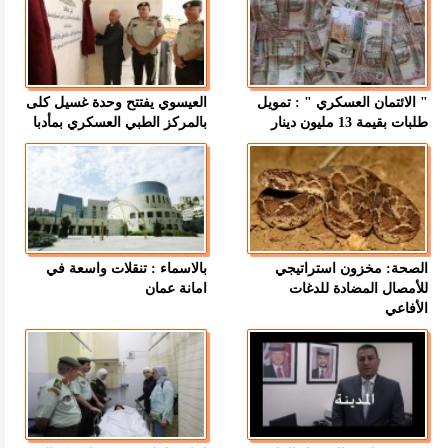
" الائتمان العسكري " : تمويل
العيسوي يفتتح وحدة غسيل كلى
طلبات بقيمة 13 مليون دينار
بالمركز الطبي العسكري بمأدبا
الصحة: مخزون استراتيجي
بالاسماء : تنقلات واسعة في
للأمصال المضادة للدغات
امانة عمان
الأفاعي