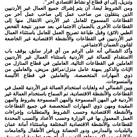
وتنزيل، إلى أي قطاع أو نشاط اقتصادي آخر".
ومن الشروط ايضا، أن يتم إشراك جميع العمال غير الأردنيين
الذين ينتقلون من صاحب عمل إلى صاحب عمل آخر من
القطاعات المسموح للعامل غير الأردني الانتقال منها إلى
القطاعات الأخرى بالضمان الاجتماعي بعد صدور نتيجة الفحص
الطبي (لائق) وقبل طباعة تصريح العمل للعامل باستثناء العمال
غير الأردنيين في القطاعات والأنشطة الاقتصادية غير الخاضعة
لقانون الضمان الاجتماعي.
وأكد الشمالي أنه على الرغم من أي قرار سابق، يوقف باب
الاستقدام للعمالة غير الأردنية باستثناء العمال غير الأردنيين
العاملين في القطاعات التالية، العاملين في قطاع المنازل من
الإناث والذكور بمهنة عامل منزل/مرافق مريض، والعاملين من
ذوي المهارات المتخصصة، والعاملين في قطاع الألبسة
والمنسوجات.
وبين الشمالي انه ولغايات استخدام العمالة غير الأردنية للعمل في
القطاعات والأنشطة الاقتصادية، تم السماح باستخدام العمالة غير
الأردنية في المهن المسموحة والمهن المسموحة بشروط والمهن
المقيدة ومهن ذوي المهارات المتخصصة في جميع القطاعات
والأنشطة الاقتصادية وحسب الشروط والمتطلبات وإجراءات
العمل المعمول بها في الوزارة وحسب الأعداد والنسب المحددة
للقطاعات والأنشطة الاقتصادية المختلفة وباستثناء أمانة عمان
والبلديات والمدارس ودور الحضانة ورياض الأطفال والجامعات
والكليات ومراكز ومعاهد التدريب أو أي جهه تعليمية او تدريبية،