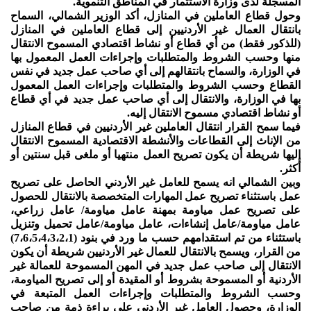
المسجلة لدى وزارة الاستثمار في المناطق التنموية.
وحول قطاع العاملين في المنازل، أكد الوزير الشمالي، السماح
بانتقال العمال غير الأردنيين إلى قطاع العاملين في المنازل
(للذكور فقط) من أي قطاع أو نشاط اقتصادي المسموح الانتقال
منها وحسب الشروط والمتطلبات وإجراءات العمل المعمول بها
في الوزارة، والسماح بانتقالهم إلى أي صاحب عمل جديد في نفس
القطاع وحسب الشروط والمتطلبات وإجراءات العمل المعمول
بها في الوزارة، والانتقال إلى أي صاحب عمل جديد في أي قطاع
أو نشاط اقتصادي مسموح الانتقال إليه.
فيما سمح القرار انتقال العاملين غير الأردنيين في قطاع المنازل
من الإناث إلى القطاعات والأنشطة الاقتصادية المسموح الانتقال
إليها شريطة أن يكون تصريح العمل منتهيا أو ملغى قبل سنتين أو
أكثر.
وبين الشمالي انه يسمح للعامل غير الأردني الحاصل على تصريح
عمل باستثناء تصريح عمل المهارات المتخصصة بالانتقال للحصول
على تصريح عمل مياومة بمهنة عامل مياومة/ عامل زراعي،
عامل مياومة/عامل إنشاءات، عامل مياومة/عامل تحميل وتنزيل
باستثناء من تم استقدامهم حسب ما ورد في بنود (7،6،5،4،3،2،1)
من القرار، ويسمح بالانتقال للعمال غير الأردنيين شريطة أن يكون
الانتقال إلى صاحب عمل جديد في المهن المسموحة للعمالة غير
الأردنية أو المسموحة بشروط أو المقيدة أو إلى تصريح المياومة،
وحسب الشروط والمتطلبات وإجراءات العمل المتبعة في
الوزارة، وحصول العامل غير الأردني على براءة ذمة من صاحب