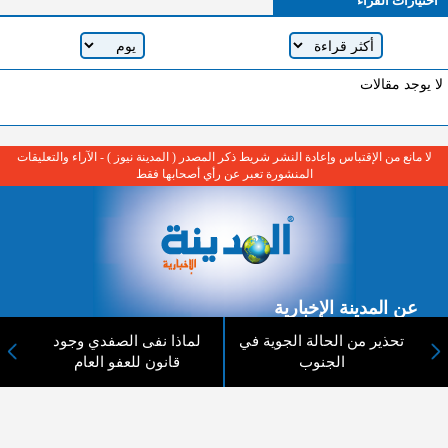
اختيارات القراء
لا يوجد مقالات
لا مانع من الإقتباس وإعادة النشر شريط ذكر المصدر ( المدينة نيوز ) - الآراء والتعليقات
المنشورة تعبر عن رأي أصحابها فقط
عن المدينة الإخبارية
تحذير من الحالة الجوية في
لماذا نفى الصفدي وجود
المدينة الإخبارية صحيفة الكترونية شاملة تابعة لشركة قنوات البث
الجنوب
قانون للعفو العام
الاردنية تنقل الاخبار المحلية الأردنية وأخبار فلسطين وأبرز الأخبار
العربية والدولية لحظة حدوثها بمهنية رفيعة ليكون العالم بما يجري
فيه وحوله بين يديكم بالكلمة والصورة من مصادرها الحقيقية.
عن الشركة