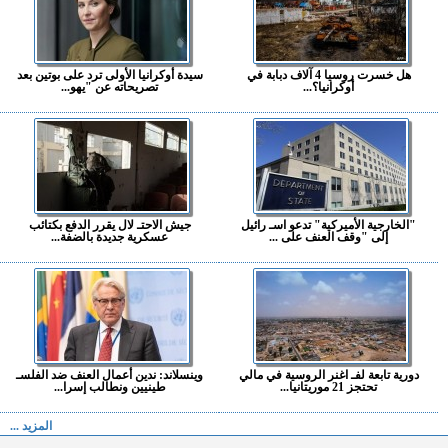
هل خسرت روسيا 4 آلاف دبابة في
سيدة أوكرانيا الأولى ترد على بوتين بعد
أوكرانيا؟...
تصريحاته عن "يهو...
"الخارجية الأميركية" تدعو اسـ رائيل
جيش الاحتـ لال يقرر الدفع بكتائب
إلى "وقف العنف على ...
عسكرية جديدة بالضفة...
دورية تابعة لفـ اغنر الروسية في مالي
وينسلاند: ندين أعمال العنف ضد الفلسـ
تحتجز 21 موريتانيا...
طينيين ونطالب إسرا...
المزيد ...