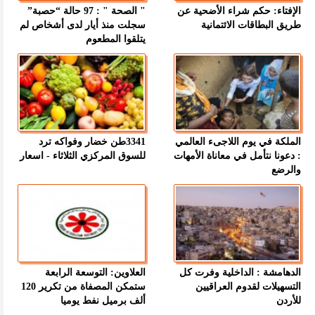
الإفتاء: حكم شراء الأضحية عن
" الصحة " : 97 حالة “حصبة”
طريق البطاقات الائتمانية
سجلت منذ أيار لدى أشخاص لم
يتلقوا المطعوم
الملكة في يوم اللاجىء العالمي
3341طن خضار وفواكه ترد
: دعونا نتأمل في معاناة الأمهات
للسوق المركزي الثلاثاء - اسعار
والرضع
الدهامشة : الداخلية وفرت كل
العلاوين: التوسعة الرابعة
التسهيلات لقدوم العراقيين
ستمكن المصفاة من تكرير 120
للأردن
ألف برميل نفط يوميا