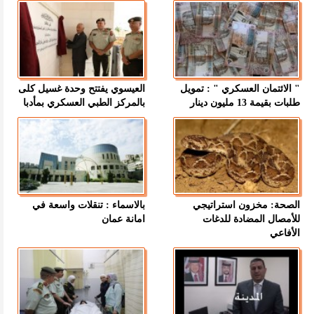
" الائتمان العسكري " : تمويل
العيسوي يفتتح وحدة غسيل كلى
طلبات بقيمة 13 مليون دينار
بالمركز الطبي العسكري بمأدبا
الصحة: مخزون استراتيجي
بالاسماء : تنقلات واسعة في
للأمصال المضادة للدغات
امانة عمان
الأفاعي