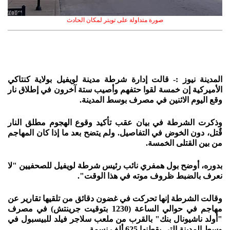
صورة متداولة على تويتر لمكان الحادث
المدينة نيوز :- قالت إدارة شرطة مدينة لويفيل بولاية كنتاكي
الأميركية إن خمسة لقوا حتفهم وأصيب ستة آخرون في إطلاق نار
وقع اليوم الاثنين في مصرف بوسط المدينة.
وذكرت الشرطة في بيان عقب تأكيد وقوع الهجوم مطلق النار
قٌتل، دون الخوض في التفاصيل. ولم يتضح بعد ما إذا كان المهاجم
من بين القتلى الخمسة.
بدوره، أوضح بول همفري نائب رئيس شرطة لويفيل للصحفيين "لا
نعرف بالضبط ظروف موته في هذا الوقت".
وقالت الشرطة إنها تحركت في غضون دقائق من تلقيها تقارير عن
مهاجم في حوالي الساعة (1230 بتوقيت جرينتش) في مصرف
"أولد ناشيونال بنك" بالقرب من ملعب سلاجر فيلد للبيسبول في
وسط المدينة التي يقطنها 625 ألف نسمة.