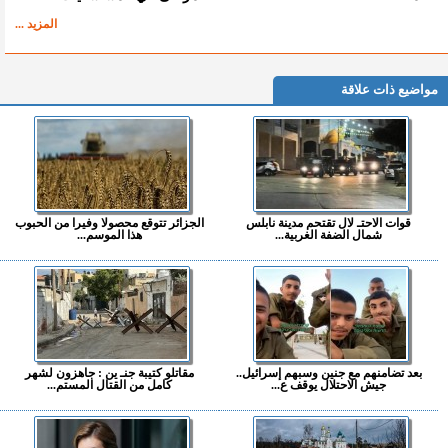
المزيد ...
مواضيع ذات علاقة
قوات الاحتـ لال تقتحم مدينة نابلس
الجزائر تتوقع محصولا وفيرا من الحبوب
شمال الضفة الغربية...
هذا الموسم...
بعد تضامنهم مع جنين وسبهم إسرائيل..
مقاتلو كتيبة جنـ ين : جاهزون لشهر
جيش الاحتلال يوقف ع...
كامل من القتال المستم...