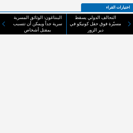
اختيارات القراء
التحالف الدولي يسقط
البنتاغون: الوثائق المسربة
مسيّرة فوق حقل كونيكو في
سرية جداً ويمكن أن تتسبب
دير الزور
بمقتل أشخاص
لا يوجد مقالات
لا مانع من الإقتباس وإعادة النشر شريط ذكر المصدر ( المدينة نيوز ) - الآراء والتعليقات
المنشورة تعبر عن رأي أصحابها فقط
عن المدينة الإخبارية
المدينة الإخبارية صحيفة الكترونية شاملة تابعة لشركة قنوات البث
الاردنية تنقل الاخبار المحلية الأردنية وأخبار فلسطين وأبرز الأخبار
العربية والدولية لحظة حدوثها بمهنية رفيعة ليكون العالم بما يجري
فيه وحوله بين يديكم بالكلمة والصورة من مصادرها الحقيقية.