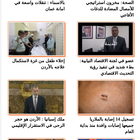
الصحة: مخزون استراتيجي
بالاسماء : تنقلات واسعة في
للأمصال المضادة للدغات
امانة عمان
الأفاعي
عضو في لجنة الاقتصاد النيابية:
إخلاء طفل من غزة لاستكمال
بطء شديد في تنفيذ رؤية
علاجه بالأردن
التحديث الاقتصادي
تسجيل 14 إصابة بالملاريا
ملك إسبانيا : الأردن هو حجر
جميعها إصابات وافدة منذ بداية
الرحى في الاستقرار الإقليمي
العام