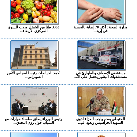
وزارة الصحة : أكثر 70 إصابة بالحصبة
3363 طنا من الخضار وردت للسوق
في إربد...
المركزي الأربعاء...
مستشفى الإسعاف والطوارئ في
أحمد الحياصات رئيسا لمجلس الأمن
مستشفيات البشير يحصل على الا...
السيبراني...
الحنيطي يقدم واجب العزاء لذوي
رئيس الوزراء يطلق سلسلة حوارات مع
الشهيد الحراسيس ويعود الم...
الشباب حول رؤى التحدي...