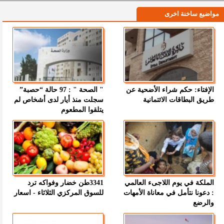
مواضيع ساخنة اخرى
الإفتاء: حكم شراء الأضحية عن
" الصحة " : 97 حالة “حصبة”
طريق البطاقات الائتمانية
سجلت منذ أيار لدى أشخاص لم
يتلقوا المطعوم
الملكة في يوم اللاجىء العالمي
3341طن خضار وفواكه ترد
: دعونا نتأمل في معاناة الأمهات
للسوق المركزي الثلاثاء - اسعار
والرضع