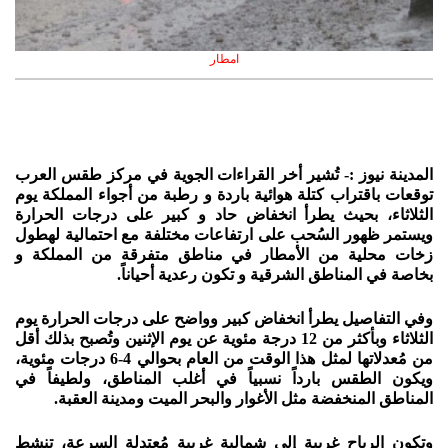
امطار
المدينة نيوز :- تُشير أخر القراءات الجوية في مركز طقس العرب
توقعات باقتراب كتلة هوائية باردة و رطبة من أجواء المملكة يوم
الثلاثاء، بحيث يطرأ انخفاض حاد و كبير على درجات الحرارة
ويستمر ظهور السُحب على ارتفاعات مختلفة مع احتمالية لهطول
زخات محلية من الأمطار في مناطق متفرقة من المملكة و
بخاصة في المناطق الشرقية و تكون رعدية أحياناً.
وفي التفاصيل يطرأ انخفاض كبير وواضح على درجات الحرارة يوم
الثلاثاء وبأكثر من 12 درجة مئوية عن يوم الإثنين وتُصبح بذلك أقل
من مُعدلاتها لمثل هذا الوقت من العام بحوالي 4-6 درجات مئوية،
ويكون الطقس بارداً نسبياً في أغلب المناطق، ولطيفاً في
المناطق المنخفضة مثل الأغوار والبحر الميت ومدينة العقبة.
وتكون الرياح غربية إلى شمالية غربية مُعتدلة السرعة، تنشط