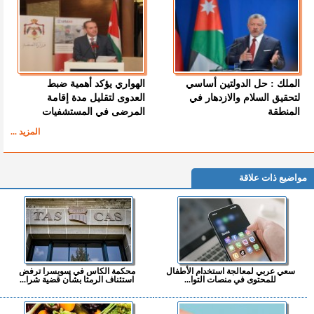
الملك : حل الدولتين أساسي
الهواري يؤكد أهمية ضبط
لتحقيق السلام والازدهار في
العدوى لتقليل مدة إقامة
المنطقة
المرضى في المستشفيات
المزيد ...
مواضيع ذات علاقة
سعي عربي لمعالجة استخدام الأطفال
محكمة الكاس في سويسرا ترفض
للمحتوى في منصات التوا...
استئناف الرمثا بشأن قضية شرا...