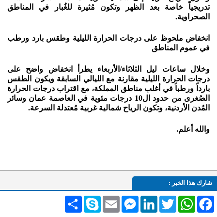
تدريجياً خاصة بعد الظهر وتكون مُثيرة للغُبار في المناطق
الصحراوية.
انخفاض ملحوظ على درجات الحرارة الليلية وطقس بارد ورطب
في عموم المناطق
وخلال ساعات ليل الثلاثاء/الأربعاء يطرأ انخفاض واضح على
درجات الحرارة الليلية مقارنة مع الليالي السابقة ويكون الطقس
بارداً ورطباً في أغلب مناطق المملكة، مع اقتراب درجات الحرارة
الصُغرى من حدود ال10 درجات مئوية في العاصمة عمان وسائر
المُدن الأردنية، وتكون الرياح شمالية غربية مُعتدلة السرعة.
والله أعلم.
شارك هذا الخبر :
Facebook
WhatsApp
Twitter
LinkedIn
Messenger
Email
Skype
انشر