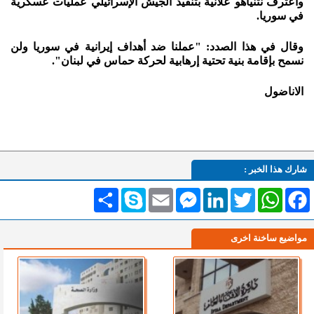
واعترف نتنياهو علانية بتنفيذ الجيش الإسرائيلي عمليات عسكرية
في سوريا.
وقال في هذا الصدد: "عملنا ضد أهداف إيرانية في سوريا ولن
نسمح بإقامة بنية تحتية إرهابية لحركة حماس في لبنان".
الاناضول
شارك هذا الخبر :
Facebook
WhatsApp
Twitter
LinkedIn
Messenger
Email
Skype
انشر
مواضيع ساخنة اخرى