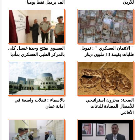
للأردن
ألف برميل نفط يوميا
" الائتمان العسكري " : تمويل
العيسوي يفتتح وحدة غسيل كلى
طلبات بقيمة 13 مليون دينار
بالمركز الطبي العسكري بمأدبا
الصحة: مخزون استراتيجي
بالاسماء : تنقلات واسعة في
للأمصال المضادة للدغات
امانة عمان
الأفاعي