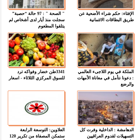
الإفتاء: حكم شراء الأضحية عن
" الصحة " : 97 حالة “حصبة”
طريق البطاقات الائتمانية
سجلت منذ أيار لدى أشخاص لم
يتلقوا المطعوم
الملكة في يوم اللاجىء العالمي
3341طن خضار وفواكه ترد
: دعونا نتأمل في معاناة الأمهات
للسوق المركزي الثلاثاء - اسعار
والرضع
الدهامشة : الداخلية وفرت كل
العلاوين: التوسعة الرابعة
التسهيلات لقدوم العراقيين
ستمكن المصفاة من تكرير 120