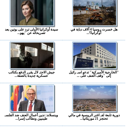
هل خسرت روسيا 4 آلاف دبابة في
سيدة أوكرانيا الأولى ترد على بوتين بعد
أوكرانيا؟...
تصريحاته عن "يهو...
"الخارجية الأميركية" تدعو اسـ رائيل
جيش الاحتـ لال يقرر الدفع بكتائب
إلى "وقف العنف على ...
عسكرية جديدة بالضفة...
دورية تابعة لفـ اغنر الروسية في مالي
وينسلاند: ندين أعمال العنف ضد الفلسـ
تحتجز 21 موريتانيا...
طينيين ونطالب إسرا...