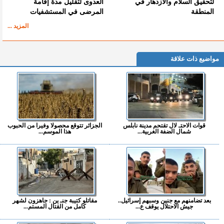
لتحقيق السلام والازدهار في
العدوى لتقليل مدة إقامة
المنطقة
المرضى في المستشفيات
المزيد ...
مواضيع ذات علاقة
قوات الاحتـ لال تقتحم مدينة نابلس
الجزائر تتوقع محصولا وفيرا من الحبوب
شمال الضفة الغربية...
هذا الموسم...
بعد تضامنهم مع جنين وسبهم إسرائيل..
مقاتلو كتيبة جنـ ين : جاهزون لشهر
جيش الاحتلال يوقف ع...
كامل من القتال المستم...