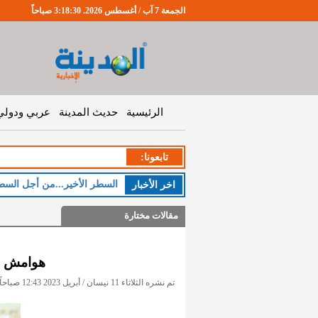
الجمعة 7 آب / أغسطس 2026. 3:18:31 صباحاً
الرئيسية
حديث المدينة
عربي ودولي
تابعونا:
ا
اخر اﻷخبار
مقالات مختارة
هوامش عل
تم نشره الثلاثاء 11 نيسان / أبريل 2023 12:43 صباحاً