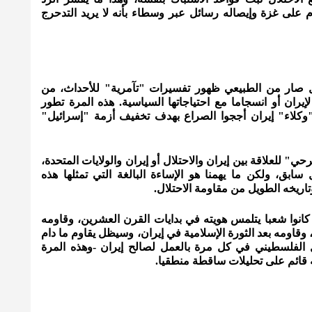
 على غزة وإيصاله رسائل عبر وسطاء بأنه لا يريد التدحرج
ل صار من الطبيعي ظهور تفسيرات "تآمرية" للأحداث، من
يران أو انسجاما مع احتياجاتها السياسية. هذه المرة تطور
 "وكلاء" إيران أججوا الصراع بهدف تخفيف أزمة "إسرائيل"
 للعلاقة بين إيران والاحتلال أو إيران والولايات المتحدة،
ابق، ولكن ما يهمنا هو الإساءة البالغة التي تمثلها هذه
اريخه الطويل من مقاومة الاحتلال.
 كانوا شعبا يتلمس هويته في بدايات القرن العشرين، وقاومه
، وقاومه بعد الثورة الإسلامية في إيران، وسيظل يقاوم ما دام
ل الفلسطيني في كل مرة بالعمل لصالح إيران -وهذه المرة
ه قائم على تحليلات ساقطة منطقيا.