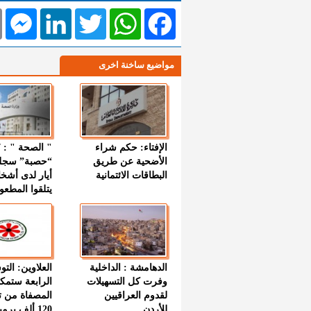
l
Messenger
LinkedIn
Twitter
WhatsApp
Facebook
مواضيع ساخنة اخرى
الإفتاء: حكم شراء
الأضحية عن طريق
“حصبة” سجل
البطاقات الائتمانية
أيار لدى أشخ
يتلقوا المطعو
الدهامشة : الداخلية
العلاوين: الت
وفرت كل التسهيلات
الرابعة ستمك
لقدوم العراقيين
المصفاة من ت
للأردن
120 ألف بر