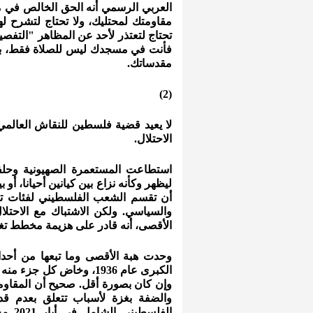
العربي الرسمي أنه الحق الخالص في موا
مقاومتك لمحتليك، ولا تحتاج لتشرح له
تحتاج لتعتذر لأحد عن المظاهر "التفص
فأنت في مسجدك ليس للصلاة فقط، بل ل
مقدساتك.
(2)
لا يعيد قضية فلسطين للنقاش العالمي
الاحتلال.
استطاعت المستعمرة الصهيونية وحلفا
ليظهر وكأنه نزاع بين كيانين أحيانا، أ
أن تقسم الشعب الفلسطيني لفئات تخت
والسياسي. ولكن الاشتباك مع الاحتلا
الأقصى، أنه قادر على هزيمة مخطط تغي
الكبرى عام 1936، وخاض ك
وإن كان بصورة أقل. صحيح أن المقاوم
والضفة بغزة لأسباب تتعلق بعدم قد
الفلس