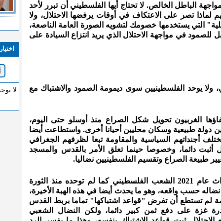
جهة الباطل الخالص. لا تحتاج أيها الفلسطيني أن تبرر لأحد
م لماذا تصر على الاعتكاف في أوقات يرفضها الاحتلال، ولا
يلية" التي يستخدمها خصومك لتشويه الصورة العامة الناصعة،
لصمود في مواجهة الاحتلال الذي يريد انتزاع السيادة على
اختيار
، ولا يوحد الفلسطينيين سوى ديمومة الصمود والاشتباك مع
لا يوج
ؤها الغربيون تحويل شكل الصراع منذ أوسلو حتى اليوم،
و بين دولة طبيعية وسكان محليين أحيانا أخرى. واستطاعت أيضا
لف أجنداتهم السياسية والمقاومة تبعا لظرفهم الجغرافي
ل أثبت دائما، وخصوصا حينما تعلق الأمر بالقدس والمسجد
ير طبيعة الصراع وتقسيم الفلسطينيين نضاليا.
وحدت هبة الأقصى وما تبعها من أحداث عام 2021 الشعب الفلسطيني كما لم توحده منذ الثورة
ل جزء منه نضاله حسب واقعه، وهو ما يحدث أيضا في هذه الهبة الأخيرة،
ة لم تستطع أن تفرض "قواعد اشتباكها" تماما بربط القدس
رة غزة على دفع ثمن كبير دائما، ولكن النضال الشعبي
طيني الشامل في أيار 2021 مع الاحتلال ثبت قواعد الاشتباك بنفسه، وهذا ما يفسر الرد