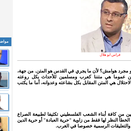
مواضي
فراس ابو هلال
و مجرد هوامش؟ لأن ما يجري في القدس هو المتن. من جهة،
ين عموما هي متننا كعرب ومسلمين للأحداث بكل روعته
احتلال هي المتن المقابل بكل بشاعته وعدوانه، أما ما يكتب
ين من كافة أبناء الشعب الفلسطيني تكثيفا لطبيعة الصراع
لخطأ النظر لها فقط من زاوية "حرية العبادة" أو حرية الدين
 والتعليقات الرسمية خصوصا في الغرب.