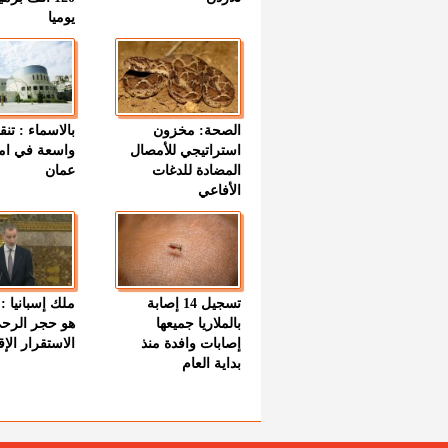
يوميا
الصحة: مخزون
بالاسماء : تنق
استراتيجي للأمصال
واسعة في اما
المضادة للدغات
عمان
الأفاعي
تسجيل 14 إصابة
ملك إسبانيا : 
بالملاريا جميعها
هو حجر الرح
إصابات وافدة منذ
الاستقرار الإ
بداية العام