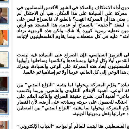
يدون أداء الاعتكاف والصلاة في الشهر الأقدس للمسلمين في
عركة على السيادة على هذا المكان. هب أن الاحتلال لم
يعني هذا أن المعركة انتهت؟ بالطبع لا، فالصراع ليس على
ته ليفقد "أحقيته" بالسماح أو عدمه. هذا المسجد هو أرض
لمين تعطيه رمزية كبيرة بلا شك، ولكن هذه الرمزية تزداد
ادته" عليه في كل منعطف، بينما يقاوم الفلسطينيون لإثبات
ة إلى الترميز السياسي، فإن الصراع على السيادة فيه ليست
قدس أولا بكل أزقتها ومساجدها وكنائسها وساحاتها وأبوابها
فلسطينيون أبعاد هذه المعركة على الوعي والسيادة، ويدرك
 هذا الوعي إلى كل العالم، عربيا أولا ثم إسلاميا ثم عالميا.
دة" يقزّم المعركة ويحولها لما يشبه "النزاع المدني" بين
 الوعي- أهمية الإعلام التقليدي والشعبي، وربما يكتسب
اعي" أهمية أكبر، لشرح حقيقة الصراع، والتأكيد الدائم على
احتلاله للحصول على حريته وسيادته على أرضه، لأن اقتصار
ّم المعركة ويحولها لما يشبه "النزاع المدني" بين المصلين
حرارتها بفعل رمزيتها الدينية.
 الفلسطيني هنا ليثبت للعالم أو ليواجه "الذباب الإلكتروني"