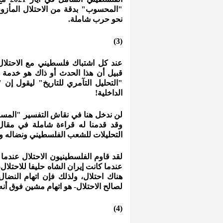
"المحسوب" بدقة من الاحتلال المأزوم
نحو حرب شاملة.
(3)
عند كل اشتباك فلسطيني مع الاحتلا
قبيل أن هذا الحدث أو ذاك هو خدمة لإ
"التحليل التآمري للتاريخ" ليقول إن
الداخلية!
لن ندخل هنا في نقاش التفسير "المسرحي"
وقد قدمنا له قراءة شاملة في مقال س
التحليلات للشعب الفلسطيني ونضاله وت
لقد قاوم الفلسطينيون الاحتلال عندما
عندما كانت إيران الشاه حليفا للاحتلال
هناك احتلال، ولذلك فإن اتهام النضا
لصالح الاحتلال- هو اتهام مشين فوق أن
(4)