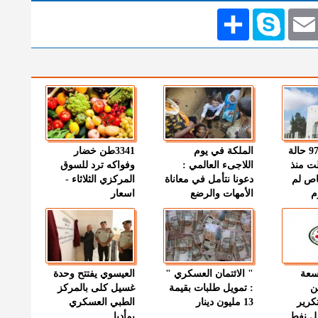
Emai
Skype
انشر
" الصحة " : 97 حالة
الملكة في يوم
3341طن خضار
ت منذ
اللاجىء العالمي :
وفواكه ترد للسوق
اص لم
دعونا نتأمل في معاناة
المركزي الثلاثاء -
م
الأمهات والرضع
اسعار
وسعة
" الائتمان العسكري "
العيسوي يفتتح وحدة
ن
: تمويل طلبات بقيمة
غسيل كلى بالمركز
كرير
13 مليون دينار
الطبي العسكري
ميل نفط
بمأدبا