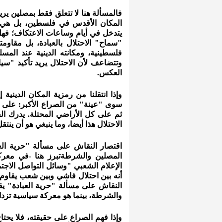
فالمسألة هنا لا تتعلق فقط بمصلين ير
المكان الأقدس في فلسطين، بل هي م
يتدخل في أيام وساعات الاعتكاف؛ فهل 
"سماح" الاحتلال بالعبادة، بل مقاوم
فلسطينية، ومكانته الدينية عند المس
وتتضاعف لأن الاحتلال يريد تأكيد "سي
العكس.
وإذا انتقلنا من رمزية المكان الديني
سوى "عينة" من الصراع الأكبر: على ال
ثم على كل الأراضي المحتلة. يدرك ال
الاحتلال هذا أيضا، وما ينبغي هو أن ينتقل
اقتصار النقاش على مسألة "حرية العبا
المصلين والشرطةتبرز هنا -في معركة
الإعلام الشعبي "وسائل التواصل الاجتم
أنه بين احتلال فاشي وبين شعب يقاوم 
النقاش على مسألة "حرية العبادة" يقز
والشرطة، بينما هو معركة سياسية تزداد 
وإذا فهم الصراع على حقيقته، فلا يحتاج