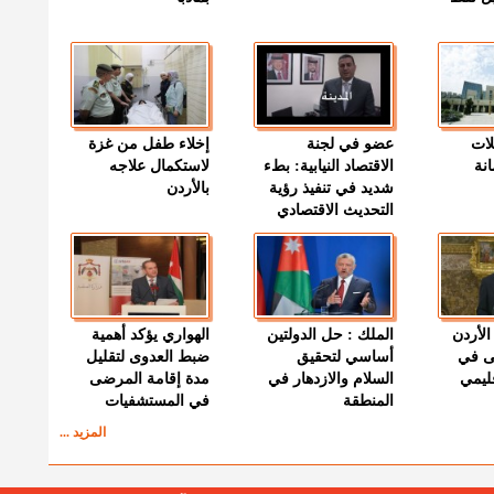
لات
عضو في لجنة
إخلاء طفل من غزة
نة
الاقتصاد النيابية: بطء
لاستكمال علاجه
شديد في تنفيذ رؤية
بالأردن
التحديث الاقتصادي
الأردن
الملك : حل الدولتين
الهواري يؤكد أهمية
ى في
أساسي لتحقيق
ضبط العدوى لتقليل
قليمي
السلام والازدهار في
مدة إقامة المرضى
المنطقة
في المستشفيات
المزيد ...