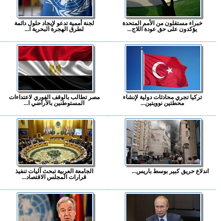
خبراء مستقلون من الأمم المتحدة
لجنة أممية تدعو لإيجاد حلول دائمة
يؤكدون على حق عودة اللاج...
لطرق الهجرة البحرية ا...
تركيا تجري محادثات دولية لإنشاء
مصر تطالب بالوقف الفوري لاعتداءات
محطتين نوويتين...
المستوطنين بالأراضي ا...
اندلاع حريق كبير بوسط باريس...
الجامعة العربية تبحث آليات تنفيذ
قرارات المجلس الاقتصاد...