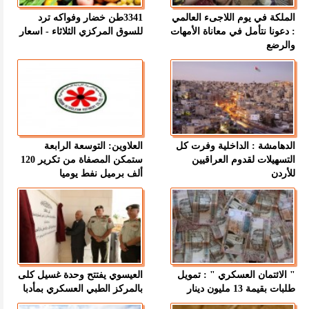
الملكة في يوم اللاجىء العالمي
3341طن خضار وفواكه ترد
: دعونا نتأمل في معاناة الأمهات
للسوق المركزي الثلاثاء - اسعار
والرضع
الدهامشة : الداخلية وفرت كل
العلاوين: التوسعة الرابعة
التسهيلات لقدوم العراقيين
ستمكن المصفاة من تكرير 120
للأردن
ألف برميل نفط يوميا
" الائتمان العسكري " : تمويل
العيسوي يفتتح وحدة غسيل كلى
طلبات بقيمة 13 مليون دينار
بالمركز الطبي العسكري بمأدبا