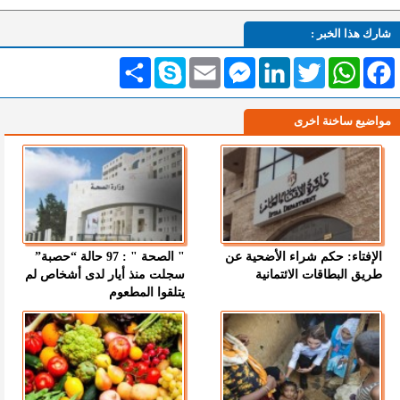
شارك هذا الخبر :
Facebook
WhatsApp
Twitter
LinkedIn
Messenger
Email
Skype
انشر
مواضيع ساخنة اخرى
الإفتاء: حكم شراء الأضحية عن
" الصحة " : 97 حالة “حصبة”
طريق البطاقات الائتمانية
سجلت منذ أيار لدى أشخاص لم
يتلقوا المطعوم