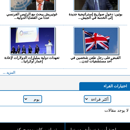
بوتين: دخول صواريخ إستراتيجية جديدة
غوتيريش يبحث مع الرئيس الفرنسي
إلى الخدمة في الجيش...
عددا من القضايا الدولية...
القبض على رجل طعن شخصين في
تعهدات دولية بمليارات الدولارات لإعادة
أحد مستشفيات لندن...
إعمار أوكرانيا...
المزيد ...
اختيارات القراء
لا يوجد مقالات
لجنة أممية تستأنف دورتها
ثوران بركان يهدد حركة