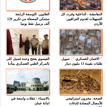
الدهامشة : الداخلية وفرت كل
العلاوين: التوسعة الرابعة
التسهيلات لقدوم العراقيين
ستمكن المصفاة من تكرير 120
للأردن
ألف برميل نفط يوميا
" الائتمان العسكري " : تمويل
العيسوي يفتتح وحدة غسيل كلى
طلبات بقيمة 13 مليون دينار
بالمركز الطبي العسكري بمأدبا
الصحة: مخزون استراتيجي
بالاسماء : تنقلات واسعة في
للأمصال المضادة للدغات
امانة عمان