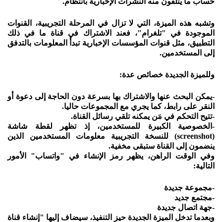
حساب ما يتلقون منه النشرات الإخبارية بانتظام.
وتشبه هذه الميزة، التي لا تزال في المرحلة التجريبية، القنوات
الموجودة في "تلغرام"، فعند الاشتراك في قناة ما في ذلك
التطبيق، مثل قنوات المؤسسات الإخبارية تبدأ المعلومات بالتدفق
إلى المستخدمين.
وللميزة الجديدة خصائص عدة:
-يمكن البحث عنها والاشتراك بها بسرعة دون الحاجة إلى دعوة أو
النقر على رابط، كما يجري مع المجموعات حاليا.
-تتيح التحكم في مَن يمكنه تلقي رسائل القناة.
-الخصوصية الكبيرة للمستخدمين، إذ تظهر لقطة شاشة
(screenshot) للنسخة التجريبية معلومات المستخدمين الذين
ينضمون إلى القناة ستبقى مخفية.
وفي الوقت الراهن، يظهر رمز الإنشاء في "واتساب" الأمور
التالية:
-مجموعة جديدة
-مجتمع جديد
-جهة اتصال جديدة
وبعدما تدخل الميزة الجديدة حيز التنفيذ، سيضاف إليها "إنشاء قناة