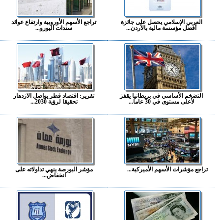
العربي الإسلامي يحصل على جائزة
تراجع الأسهم الأوروبية وارتفاع عوائد
أفضل مؤسسة مالية بالأردن...
سندات اليورو...
التضخم الأساسي في بريطانيا يقفز
تقرير: اقتصاد قطر يواصل الازدهار
لأعلى مستوى في 30 عاما...
تحقيقا لرؤية 2030...
تراجع مؤشرات الأسهم الأميركية...
مؤشر البورصة ينهي تداولاته على
انخفاض...