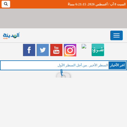
السبت 8 آب / أغسطس 2026. 6:21:16 مساءً
Toggle
navigation
اخر اﻷخبار
السطر الأخير...من أجل السطر الأول