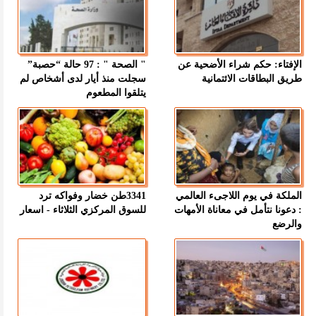
الإفتاء: حكم شراء الأضحية عن
" الصحة " : 97 حالة “حصبة”
طريق البطاقات الائتمانية
سجلت منذ أيار لدى أشخاص لم
يتلقوا المطعوم
الملكة في يوم اللاجىء العالمي
3341طن خضار وفواكه ترد
: دعونا نتأمل في معاناة الأمهات
للسوق المركزي الثلاثاء - اسعار
والرضع