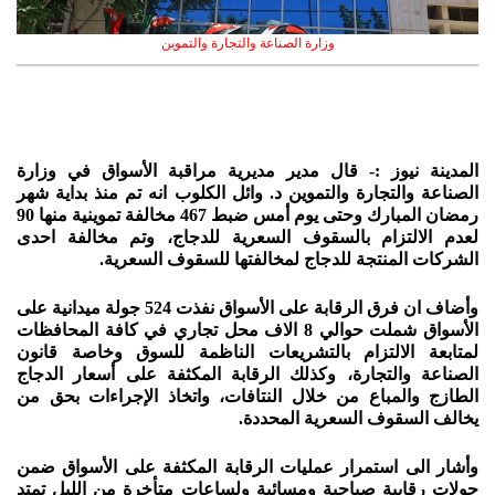
وزارة الصناعة والتجارة والتموين
المدينة نيوز :- قال مدير مديرية مراقبة الأسواق في وزارة
الصناعة والتجارة والتموين د. وائل الكلوب انه تم منذ بداية شهر
رمضان المبارك وحتى يوم أمس ضبط 467 مخالفة تموينية منها 90
لعدم الالتزام بالسقوف السعرية للدجاج، وتم مخالفة احدى
الشركات المنتجة للدجاج لمخالفتها للسقوف السعرية.
وأضاف ان فرق الرقابة على الأسواق نفذت 524 جولة ميدانية على
الأسواق شملت حوالي 8 الاف محل تجاري في كافة المحافظات
لمتابعة الالتزام بالتشريعات الناظمة للسوق وخاصة قانون
الصناعة والتجارة، وكذلك الرقابة المكثفة على أسعار الدجاج
الطازج والمباع من خلال النتافات، واتخاذ الإجراءات بحق من
يخالف السقوف السعرية المحددة.
وأشار الى استمرار عمليات الرقابة المكثفة على الأسواق ضمن
جولات رقابية صباحية ومسائية ولساعات متأخرة من الليل تمتد