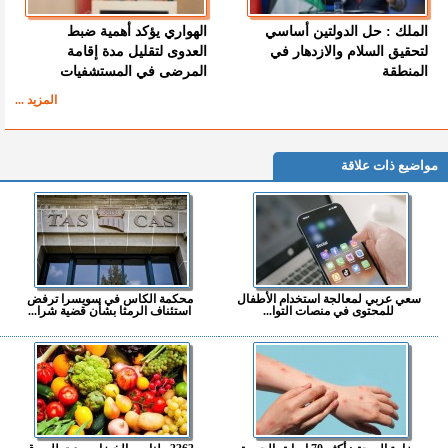
الملك : حل الدولتين أساسي
الهواري يؤكد أهمية ضبط
لتحقيق السلام والازدهار في
العدوى لتقليل مدة إقامة
المنطقة
المرضى في المستشفيات
المزيد ...
مواضيع ذات علاقة
سعي عربي لمعالجة استخدام الأطفال
محكمة الكاس في سويسرا ترفض
للمحتوى في منصات التوا...
استئناف الرمثا بشأن قضية شرا...