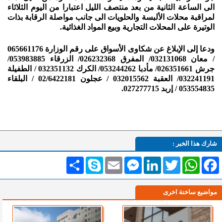
الى الساعة الثانية من بعد منتصف الليل اعتبارا من اليوم الثلاثاء
لمراقبة محلات الألبسة والحلويات الى جانب مواصلة الرقابة بذات
الوتيرة على المحلات التجارية وبيع المواد الغذائية.
ودعا إلى الإبلاغ عن شكاوى الأسواق على رقم الوزارة 065661176
/ معان 032131068/ المفرق 026232368/ الزرقاء 053983885/
جرش 026351661/ مأدبا 053244262/ الكرك 032351132 / الطفيلة
032241191/ العقبة 032015562 / عجلون 02/6422181 / البلقاء
053554835 / إربد 027277715.
شارك هذا الخبر :
Facebook
WhatsApp
Twitter
LinkedIn
Messenger
Email
Skype
انشر
مواضيع ساخنة اخرى