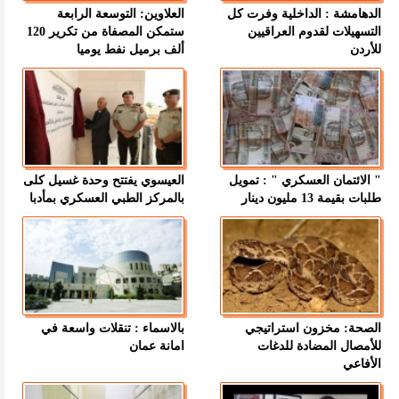
الدهامشة : الداخلية وفرت كل
العلاوين: التوسعة الرابعة
التسهيلات لقدوم العراقيين
ستمكن المصفاة من تكرير 120
للأردن
ألف برميل نفط يوميا
" الائتمان العسكري " : تمويل
العيسوي يفتتح وحدة غسيل كلى
طلبات بقيمة 13 مليون دينار
بالمركز الطبي العسكري بمأدبا
الصحة: مخزون استراتيجي
بالاسماء : تنقلات واسعة في
للأمصال المضادة للدغات
امانة عمان
الأفاعي