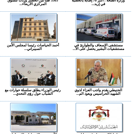
وزارة الصحة : أكثر 70 إصابة بالحصبة
3363 طنا من الخضار وردت للسوق
في إربد...
المركزي الأربعاء...
مستشفى الإسعاف والطوارئ في
أحمد الحياصات رئيسا لمجلس الأمن
مستشفيات البشير يحصل على الا...
السيبراني...
الحنيطي يقدم واجب العزاء لذوي
رئيس الوزراء يطلق سلسلة حوارات مع
الشهيد الحراسيس ويعود الم...
الشباب حول رؤى التحدي...